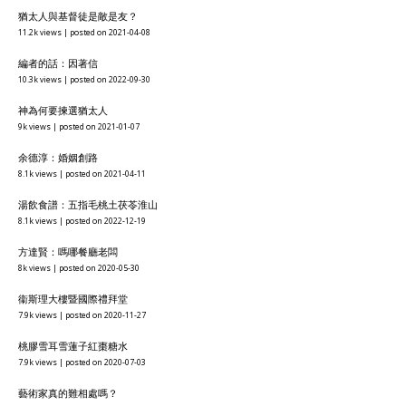
猶太人與基督徒是敵是友？
11.2k views
|
posted on 2021-04-08
編者的話：因著信
10.3k views
|
posted on 2022-09-30
神為何要揀選猶太人
9k views
|
posted on 2021-01-07
余德淳：婚姻創路
8.1k views
|
posted on 2021-04-11
湯飲食譜：五指毛桃土茯苓淮山
8.1k views
|
posted on 2022-12-19
方達賢：嗎哪餐廳老闆
8k views
|
posted on 2020-05-30
衞斯理大樓暨國際禮拜堂
7.9k views
|
posted on 2020-11-27
桃膠雪耳雪蓮子紅棗糖水
7.9k views
|
posted on 2020-07-03
藝術家真的難相處嗎？