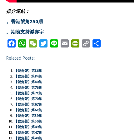
推介連結：
。香港號角250期
。期盼支持減赤字
F
W
W
T
L
E
P
C
S
a
h
e
w
i
m
r
o
h
Related Posts:
c
a
C
i
n
a
i
p
a
e
t
h
t
e
i
n
y
r
【號角聲】第86集
b
s
a
t
l
t
L
e
【號角聲】第84集
【號角聲】第80集
o
A
t
e
F
i
【號角聲】第76集
o
p
r
r
n
【號角聲】第71集
【號角聲】第70集
k
p
i
k
【號角聲】第67集
e
【號角聲】第61集
【號角聲】第59集
n
【號角聲】第50集
d
【號角聲】第49集
l
【號角聲】第47集
【號角聲】第40集