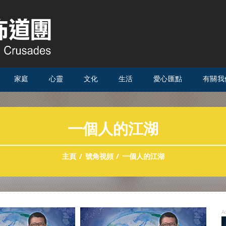
家庭
心靈
文化
生活
愛心匯點
有關我
一個人的江湖
主頁
號角視頻
一個人的江湖
A