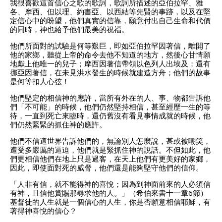
我很喜歡這首信心之歌的歌詞，歌詞所描述的亞伯拉罕、雅
各、摩西、但以理、約書亞、以西結等先賢的事跡，以及在堅
定信心中的盼望，他們真實的信靠，願意付出自己生命和代價
的同時，神也給予他們最美的祝福。
他們所面對的試驗是何等艱巨，即如亞伯拉罕因著信，離開了
他的家鄉，聽從上帝的命令去他不知道的地方，然後心甘情願
地獻上他唯一的兒子；摩西因著信帶領以色列人出埃及；還有
挪亞因著信，在未見洪水發生的時候就建造方舟；他們的故事
是何等扣人心弦！
他們堅定的相信神的應許，當所有外在的人、事、物都告訴他
們「不可能」的時候，他們仍然堅持相信，甚至經歷一生的等
待，一直到死亡來臨時，還仍舊沒有看見事情成就的時候，他
們仍然緊緊的抓住神的應許。
他們不信這世界告訴他們的，無論別人怎麼說，甚或被嘲笑，
遭受多嚴厲的逼迫，他們就是緊抓住神的說話。不但如此，他
們更相信他們在地上只是過客，在天上他們有更美好的家鄉，
因此，即使面對死的威脅，他們還是能夠堅守他們的信仰。
「人非有信，就不能得神的喜悅；因為到神面前來的人必須信
有神，且信他賞賜那尋求他的人。」（希伯來書十一章6節）
基督徒的人生就是一個信心的人生，你是否願意相信耶穌，有
著得神喜悅的信心？