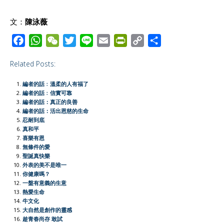
文：
陳泳薇
F
W
W
T
L
E
P
C
S
a
h
e
w
i
m
r
o
h
Related Posts:
c
a
C
i
n
a
i
p
a
e
t
h
t
e
i
n
y
r
編者的話﹕溫柔的人有福了
b
s
a
t
l
t
L
e
編者的話﹕信實可靠
編者的話：真正的良善
o
A
t
e
F
i
編者的話：活出恩慈的生命
o
p
r
r
n
忍耐到底
真和平
k
p
i
k
喜樂有恩
e
無條件的愛
聖誕真快樂
n
外表的美不是唯一
d
你健康嗎？
l
一盤有意義的生意
熱愛生命
y
牛文化
大自然是創作的靈感
趁青春尚存 敢試