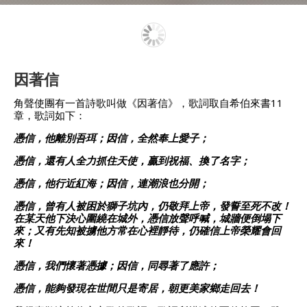
因著信
角聲使團有一首詩歌叫做《因著信》，歌詞取自希伯來書11
章，歌詞如下：
憑信，他離別吾珥；因信，全然奉上愛子；
憑信，還有人全力抓住天使，贏到祝福、換了名字；
憑信，他行近紅海；因信，連潮浪也分開；
憑信，曾有人被困於獅子坑內，仍敬拜上帝，發誓至死不改！
在某天他下決心圍繞在城外，憑信放聲呼喊，城牆便倒塌下
來；又有先知被擄他方常在心裡靜待，仍確信上帝榮耀會回
來！
憑信，我們懷著憑據；因信，同尋著了應許；
憑信，能夠發現在世間只是寄居，朝更美家鄉走回去！