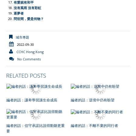
有愛就有和平
沒有風雨 沒有彩虹
逐夢者
問世間，愛是何物？
城市專題
2022-09-30
CCHC Hong Kong
No Comments
RELATED POSTS
編者的話：謙卑學習讓生命成長
編者的話：逆境中仍有盼望
編者的話：信守承諾比說得動聽更重
編者的話：不離不棄的同行者
要