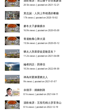
湯飲食譜：淮山蓮子百合黨參湯
20.5k views
|
posted on 2021-12-21
黃志誠：人與上帝相遇的餐廳
17k views
|
posted on 2020-10-02
麥冬太子參藥膳水
16.9k views
|
posted on 2020-05-30
青邊鮑養心降火湯
15.5k views
|
posted on 2020-03-12
猶太人與基督徒是敵是友？
11.2k views
|
posted on 2021-04-08
編者的話：因著信
10.3k views
|
posted on 2022-09-30
神為何要揀選猶太人
9k views
|
posted on 2021-01-07
余德淳：婚姻創路
8.1k views
|
posted on 2021-04-11
湯飲食譜：五指毛桃土茯苓淮山
8.1k views
|
posted on 2022-12-19