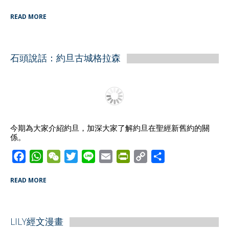
a
h
e
w
i
m
r
o
h
READ MORE
c
a
C
i
n
a
i
p
a
e
t
h
t
e
i
n
y
r
b
s
a
t
l
t
L
e
石頭說話：約旦古城格拉森
o
A
t
e
F
i
o
p
r
r
n
k
p
i
k
e
n
d
今期為大家介紹約旦，加深大家了解約旦在聖經新舊約的關
係。
l
y
F
W
W
T
L
E
P
C
S
a
h
e
w
i
m
r
o
h
READ MORE
c
a
C
i
n
a
i
p
a
e
t
h
t
e
i
n
y
r
b
s
a
t
l
t
L
e
LILY經文漫畫
o
A
t
e
F
i