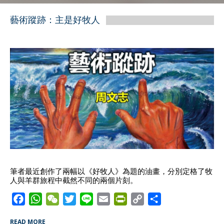
藝術蹤跡：主是好牧人
筆者最近創作了兩幅以《好牧人》為題的油畫，分別定格了牧
人與羊群旅程中截然不同的兩個片刻。
F
W
W
T
L
E
P
C
S
a
h
e
w
i
m
r
o
h
READ MORE