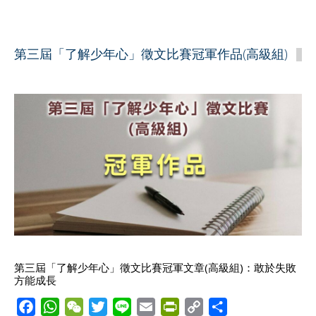
c
a
C
i
n
a
i
p
a
e
t
h
t
e
i
n
y
r
b
s
a
t
l
t
L
e
第三屆「了解少年心」徵文比賽冠軍作品(高級組)
o
A
t
e
F
i
o
p
r
r
n
k
p
i
k
e
n
d
l
y
第三屆「了解少年心」徵文比賽冠軍文章(高級組)：敢於失敗
方能成長
F
W
W
T
L
E
P
C
S