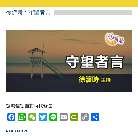
徐濟時：守望者言
協助信徒面對時代變遷
F
W
W
T
L
E
P
C
S
a
h
e
w
i
m
r
o
h
READ MORE
c
a
C
i
n
a
i
p
a