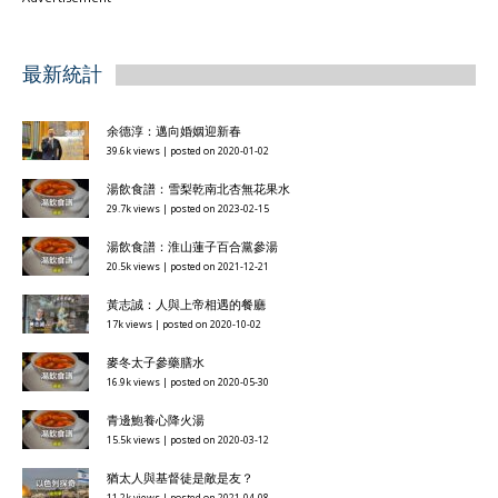
最新統計
余德淳：邁向婚姻迎新春
39.6k views
|
posted on 2020-01-02
湯飲食譜：雪梨乾南北杏無花果水
29.7k views
|
posted on 2023-02-15
湯飲食譜：淮山蓮子百合黨參湯
20.5k views
|
posted on 2021-12-21
黃志誠：人與上帝相遇的餐廳
17k views
|
posted on 2020-10-02
麥冬太子參藥膳水
16.9k views
|
posted on 2020-05-30
青邊鮑養心降火湯
15.5k views
|
posted on 2020-03-12
猶太人與基督徒是敵是友？