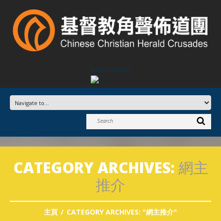
Advertisement
CATEGORY ARCHIVES:
網主
推介
主頁
CATEGORY ARCHIVES: "網主推介"