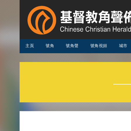
主頁
號角
號角聲
號角視頻
城市