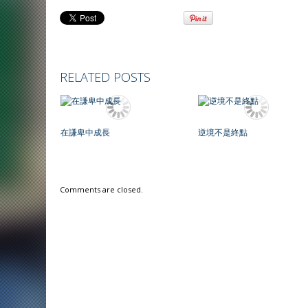
k
p
i
k
e
n
d
l
RELATED POSTS
y
在謙卑中成長
逆境不是終點
Comments are closed.