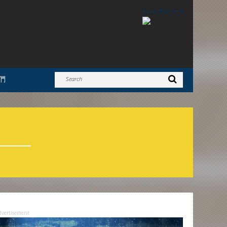
Advertisement
們
dvertisement