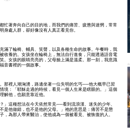
都忙著奔向自己的目的地，而我們的痛苦、疲憊與迷惘，常常
明身處人群，卻好像沒有人真正看見你。
充滿了輪椅、輔具、笑聲，以及各種生命的故事。午餐時，我
被收養的。女孩坐在輪椅上，無法自行進食，只能透過語音電
笑。女孩的眼睛亮亮的，父母臉上滿是溫柔。那一刻，我意識
福音書裡的一個故事。
A
。那裡人潮洶湧，路邊坐著一位失明的乞丐──他大概早已習
情境：「耶穌走過的時候，看見一個人生來是瞎眼的。」這個
理解他，也願意靠近他。
？」這種想法在今天依然常見──看到流浪漢、迷失的少年、
不是他做錯，也不是他的父母。」祂的意思是：痛苦不是懲
子，為那人帶來醫治，使他成為一個被看見、被恢復的人。