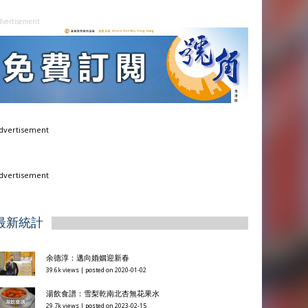
dvertisement
dvertisement
dvertisement
最新統計
余德淳：邁向婚姻迎新春
39.6k views
|
posted on 2020-01-02
湯飲食譜：雪梨乾南北杏無花果水
29.7k views
|
posted on 2023-02-15