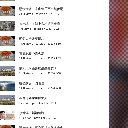
湯飲食譜：淮山蓮子百合黨參湯
20.5k views
|
posted on 2021-12-21
黃志誠：人與上帝相遇的餐廳
17k views
|
posted on 2020-10-02
麥冬太子參藥膳水
16.9k views
|
posted on 2020-05-30
青邊鮑養心降火湯
15.4k views
|
posted on 2020-03-12
猶太人與基督徒是敵是友？
11.2k views
|
posted on 2021-04-08
編者的話：因著信
10.3k views
|
posted on 2022-09-30
神為何要揀選猶太人
9k views
|
posted on 2021-01-07
余德淳：婚姻創路
8.1k views
|
posted on 2021-04-11
湯飲食譜：五指毛桃土茯苓淮山