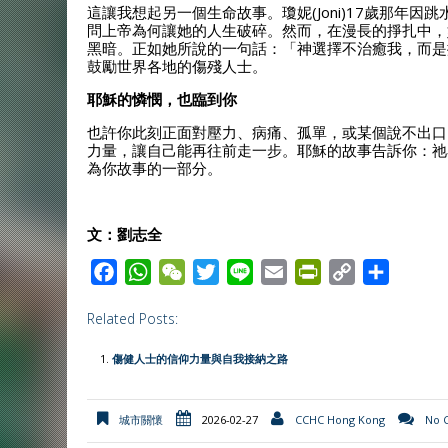
這讓我想起另一個生命故事。瓊妮(Joni)17歲那年
問上帝為何讓她的人生破碎。然而，在漫長的掙扎中，
黑暗。正如她所說的一句話：「神選擇不治癒我，而是
鼓勵世界各地的傷殘人士。
耶穌的憐憫，也臨到你
也許你此刻正面對壓力、病痛、孤單，或某個說不出口
力量，讓自己能再往前走一步。耶穌的故事告訴你：祂
為你故事的一部分。
文：劉志全
F
W
W
T
L
E
P
C
S
a
h
e
w
i
m
r
o
h
Related Posts:
c
a
C
i
n
a
i
p
a
e
t
h
t
e
i
n
y
r
傷健人士的信仰力量與自我接納之路
b
s
a
t
l
t
L
e
o
A
t
e
F
i
城市關懷
2026-02-27
CCHC Hong Kong
No 
o
p
r
r
n