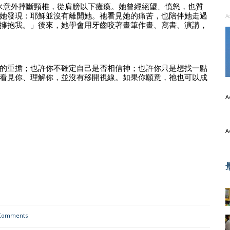
因跳水意外摔斷頸椎，從肩膀以下癱瘓。她曾經絕望、憤怒，也質
她發現：耶穌並沒有離開她。祂看見她的痛苦，也陪伴她走過
A
擁抱我。」後來，她學會用牙齒咬著畫筆作畫、寫書、演講，
的重擔；也許你不確定自己是否相信神；也許你只是想找一點
看見你、理解你，並沒有移開視線。如果你願意，祂也可以成
A
A
Comments