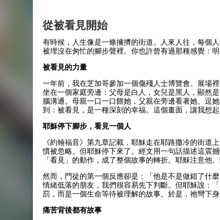
從被看見開始
有時候，人生像是一條擁擠的街道。人來人往，每個人
被埋沒在匆忙的腳步聲裡。你也許曾有過那種感覺：明
被看見的力量
一年前，我在芝加哥參加一個傷殘人士博覽會。展場裡
坐在一個家庭旁邊：父母是白人，女兒是黑人，顯然是
腦溝通。母親一口一口餵她，父親在旁邊看著她、逗她
到：被看見，是一種深刻的幸福。這個畫面，讓我想起
耶穌停下腳步，看見一個人
《約翰福音》第九章記載，耶穌走在耶路撒冷的街道上
慣被忽略。但耶穌停下來了。經文用一句話描述這震撼
「看見」的動作，成了整個故事的轉折。耶穌注意他、
然而，門徒的第一個反應卻是：「他是不是做錯了什麼
情緒低落的朋友，我們很容易先下判斷。但耶穌說：「
罰，而是一個生命等待被理解的故事。於是，祂彎下身
痛苦背後都有故事