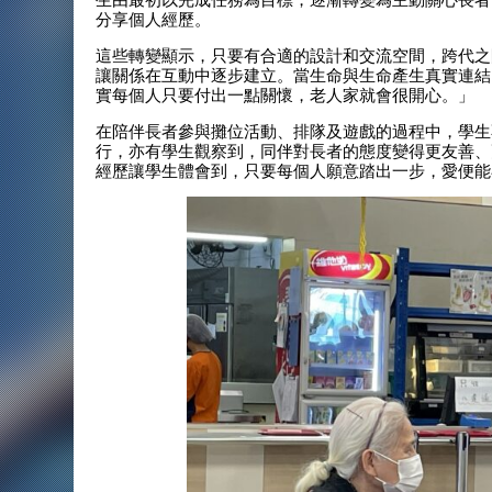
分享個人經歷。
這些轉變顯示，只要有合適的設計和交流空間，跨代之間
讓關係在互動中逐步建立。當生命與生命產生真實連結
實每個人只要付出一點關懷，老人家就會很開心。」
在陪伴長者參與攤位活動、排隊及遊戲的過程中，學生
行，亦有學生觀察到，同伴對長者的態度變得更友善、
經歷讓學生體會到，只要每個人願意踏出一步，愛便能