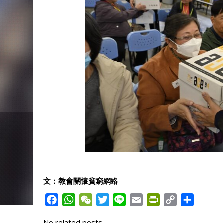
文：教會關懷貧窮網絡
F
W
W
T
L
E
P
C
S
a
h
e
w
i
m
r
o
h
No related posts.