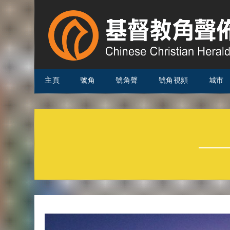
主頁
號角
號角聲
號角視頻
城市