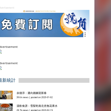
dvertisement
dvertisement
dvertisement
最新統計
余德淳：邁向婚姻迎新春
39.6k views
|
posted on 2020-01-02
湯飲食譜：雪梨乾南北杏無花果水
29.7k views
|
posted on 2023-02-15