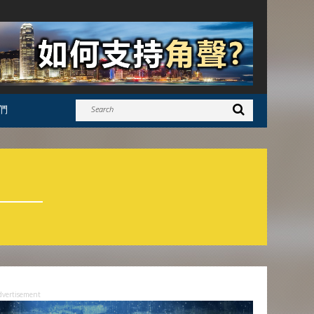
們
dvertisement