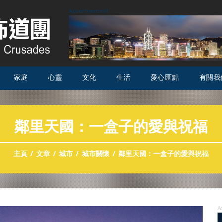
Advertisement
家庭
心靈
文化
生活
愛心匯點
有關我
鄰里天國：一盒子的愛與祝福
主頁
文章
城市
城市關懷
鄰里天國：一盒子的愛與祝福
A