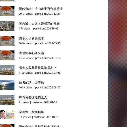
湯飲食譜：淮山蓮子百合黨參湯
20.5k views
|
posted on 2021-12-21
黃志誠：人與上帝相遇的餐廳
17k views
|
posted on 2020-10-02
麥冬太子參藥膳水
16.9k views
|
posted on 2020-05-30
青邊鮑養心降火湯
15.5k views
|
posted on 2020-03-12
猶太人與基督徒是敵是友？
11.2k views
|
posted on 2021-04-08
編者的話：因著信
10.3k views
|
posted on 2022-09-30
神為何要揀選猶太人
9k views
|
posted on 2021-01-07
余德淳：婚姻創路
8.1k views
|
posted on 2021-04-11
湯飲食譜：五指毛桃土茯苓淮山