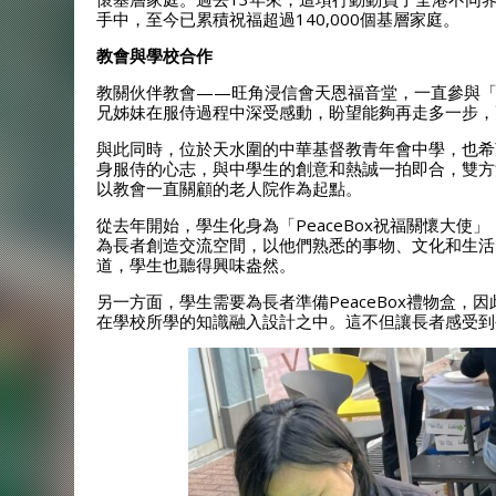
手中，至今已累積祝福超過140,000個基層家庭。
教會與學校合作
教關伙伴教會——旺角浸信會天恩福音堂，一直參與「P
兄姊妹在服侍過程中深受感動，盼望能夠再走多一步，
與此同時，位於天水圍的中華基督教青年會中學，也希
身服侍的心志，與中學生的創意和熱誠一拍即合，雙方決
以教會一直關顧的老人院作為起點。
從去年開始，學生化身為「PeaceBox祝福關懷大
為長者創造交流空間，以他們熟悉的事物、文化和生活
道，學生也聽得興味盎然。
另一方面，學生需要為長者準備PeaceBox禮物盒
在學校所學的知識融入設計之中。這不但讓長者感受到