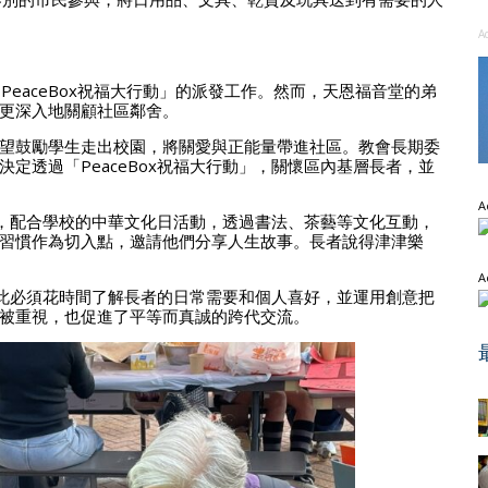
A
eaceBox祝福大行動」的派發工作。然而，天恩福音堂的弟
更深入地關顧社區鄰舍。
望鼓勵學生走出校園，將關愛與正能量帶進社區。教會長期委
定透過「PeaceBox祝福大行動」，關懷區內基層長者，並
A
使」，配合學校的中華文化日活動，透過書法、茶藝等文化互動，
習慣作為切入點，邀請他們分享人生故事。長者說得津津樂
A
，因此必須花時間了解長者的日常需要和個人喜好，並運用創意把
被重視，也促進了平等而真誠的跨代交流。