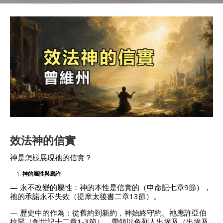
效法神的信實
神是怎樣展現祂的信實？
神的屬性與應許
— 永不改變的屬性：神的本性是信實的（申命記七章9節），
祂的承諾永不失效（提摩太後書二章13節）。
— 歷史中的作為：從舊約到新約，神始終守約。祂應許亞伯
拉罕（創世記十二章1-3節），帶領以色列人出埃及（出埃及