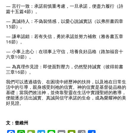
— 言行一致：承諾前慎重考慮，一旦承諾，便盡力履行（詩
篇十五篇4節）。
— 真誠待人：不偽裝情感，以愛心說誠實話（以弗所書四章
15節）。
— 謙卑認錯：若有失信，勇於承認並努力補救（雅各書五章
16節）。
— 小事上忠心：在瑣事上守信，培養良好品格（路加福音十
六章10節）。
— 為真理作見證：即使面對壓力，仍然堅持誠實（彼得前書
三章16節）。
我們可以透過禱告、在困境中經歷神的扶持，以及祂在日常生
活中的引導，親身感受到祂的信實。神的信實是基督徒品格的
基礎；當我們效法神，並倚靠聖靈在生活中實踐聖經的教導，
便能逐步活出誠實、真誠與信守承諾的生命，成為榮耀神的美
好見證。
文：曾維州