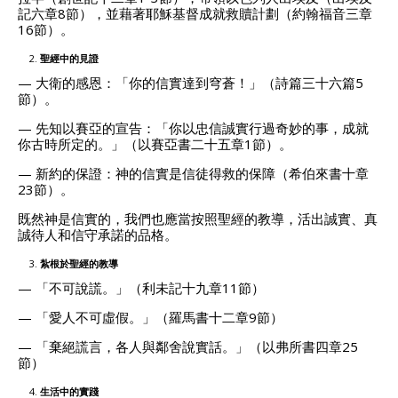
記六章8節），並藉著耶穌基督成就救贖計劃（約翰福音三章
16節）。
聖經中的見證
— 大衛的感恩：「你的信實達到穹蒼！」（詩篇三十六篇5
節）。
— 先知以賽亞的宣告：「你以忠信誠實行過奇妙的事，成就
你古時所定的。」（以賽亞書二十五章1節）。
— 新約的保證：神的信實是信徒得救的保障（希伯來書十章
23節）。
既然神是信實的，我們也應當按照聖經的教導，活出誠實、真
誠待人和信守承諾的品格。
紮根於聖經的教導
— 「不可說謊。」（利未記十九章11節）
— 「愛人不可虛假。」（羅馬書十二章9節）
— 「棄絕謊言，各人與鄰舍說實話。」（以弗所書四章25
節）
生活中的實踐