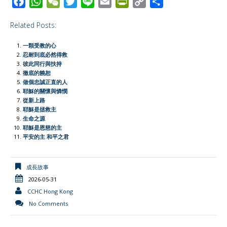
F
W
W
T
L
E
P
C
S
a
h
e
w
i
m
r
o
h
Related Posts:
c
a
C
i
n
a
i
p
a
e
t
h
t
e
i
n
y
r
一顆受教的心
b
s
a
t
l
t
L
e
忍耐到底必然得救
彼此同行與扶持
o
A
t
e
F
i
徹底的饒恕
o
p
r
r
n
做個忠誠正直的人
耶穌的關懷與憐憫
k
p
i
k
從新上路
e
耶穌是拯救主
生命之源
n
耶穌是恩慈的主
d
平安的主 和平之君
l
y
成長故事
2026-05-31
CCHC Hong Kong
No Comments