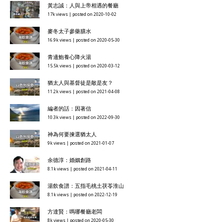
黃志誠：人與上帝相遇的餐廳
17k views
|
posted on 2020-10-02
麥冬太子參藥膳水
16.9k views
|
posted on 2020-05-30
青邊鮑養心降火湯
15.5k views
|
posted on 2020-03-12
猶太人與基督徒是敵是友？
11.2k views
|
posted on 2021-04-08
編者的話：因著信
10.3k views
|
posted on 2022-09-30
神為何要揀選猶太人
9k views
|
posted on 2021-01-07
余德淳：婚姻創路
8.1k views
|
posted on 2021-04-11
湯飲食譜：五指毛桃土茯苓淮山
8.1k views
|
posted on 2022-12-19
方達賢：嗎哪餐廳老闆
8k views
|
posted on 2020-05-30