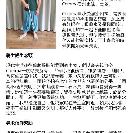
Comma看到更遠、更多。
Comma自小受濕疹困擾，需要長
期服用和塗用類固醇藥，加上患
有紅眼症，眼藥水又是類固醇，
副作用加在一起令他眼壓過高，
導致青光眼，即使接受手術治療
仍未能控制病情，三十多歲的時
候就開始完全失明。
萌生輕生念頭
現代生活往往倚賴眼睛能看到的事物，所以喪失視力令
Comma一度頓失所有，「當時我很徬徨，很多埋怨，問個天
為何偏偏選中我！我那麼年輕，家中又沒有視障人士可以問，
真的很無助。」而跟他拍拖七年的女朋友也要與他分手，「因
為不認識失明，大家都誤會一旦看不見，家裡就會變得一團
糟，她怕這一生都要照顧我，覺得失明就是走上絕路，於是分
開了。那一刻我更加覺得無助。」生無可戀下，他曾有輕生念
頭，「我想摧毀自己，但我家就在急症室附近，如果我跳樓，
死不了卻斷手斷腳又失明，那就大件事！」故最後打消想死的
念頭。
尋求信仰幫助
後來他想到尋求宗教力量自救，「記得每年平安夜、聖誕節，