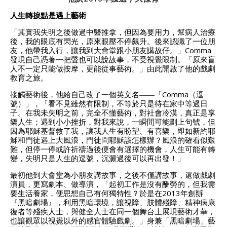
人生轉捩點是遇上藝術
「其實我失明之後做過中醫推拿，但因為要用力，幫病人治療
後，我的眼底有閃光，原來眼壓不停飆升。後來認識了一位朋
友，他帶我入行，讓我到大會堂跟小朋友講故仔。」Comma
發現自己憑著一把聲也可以說故事，不受視覺限制。「原來盲
人不一定只能做按摩，更能從事藝術。」由此開啟了他的戲劇
教育之旅。
接觸藝術後，他給自己改了一個英文名――「Comma（逗
號）」，「看不見雖然有限制，不等於只是待在家中等過日
子。在我未失明之前，完全不懂藝術，對社會冷漠，真正是享
樂人生；遇到小小挫折，對我來說，一瞬間可能劃上句號，但
因為耶穌基督救了我，讓我人生有盼望、有喜樂，即如新約耶
穌和門徒遇上大風浪，門徒問耶穌該怎樣辦？風浪的確看似艱
難，但停一停或許祈禱過後便會有選擇的機會，人生可能有轉
變，失明只是人生的逗號，沉澱過後可以再出發！」
最初他到大會堂為小朋友講故事，之後不僅講故事，還做戲劇
演員，更寫劇本、做導演，「起初工作是沒有酬勞的，但我需
要生活養家，便思想自己有何獨特性？於是在2013年創辦
『黑暗劇場』，利用黑暗環境，讓視障、肢體殘障、精神病康
復者等殘疾人士，與健全人士在同一個舞台上展現藝術才華，
也讓觀眾以視覺以外的感官體驗戲劇。」身兼「黑暗劇場」藝