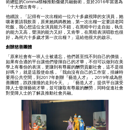
術總監的Comma積極推動傷健共融藝術，並於2016年當選為
「十大傑出青年」。
他續說，「記得有一次出糧給一位六十多歲視障的女演員，她
嚷著要請我飲茶，原來她媽媽教她，第一次出糧一定要請老闆
吃飯，我心想這位女演員能力不錯，在黑暗中行走自如，執生
的能力又高，聲演的能力又好，又肯學，在黑暗表演唱歌也很
好，為何六十多歲才第一次出糧？」這給他很大的啟示。
創辦慈善團體
「原來社會有一班人士被遺忘，他們甚至找不到自己的價值，
如果有合適的平台讓他們發揮自己的才華，不但可以做到在美
學上有養份的表演，更賺到有尊嚴的酬勞貢獻社會，這不是很
好嗎？」就是這股使命感，「我由沒有自己的工作室，排練時
要用公共空間，到2017年創辦『藝造人才』，2019年成為慈
善團體，跌跌撞撞的走到今天。」「藝造人才」提供平台讓受
障人士發揮藝術才華，並可賺取有尊嚴的酬勞，同時促進社會
對受障人士的了解及推動社會共融。