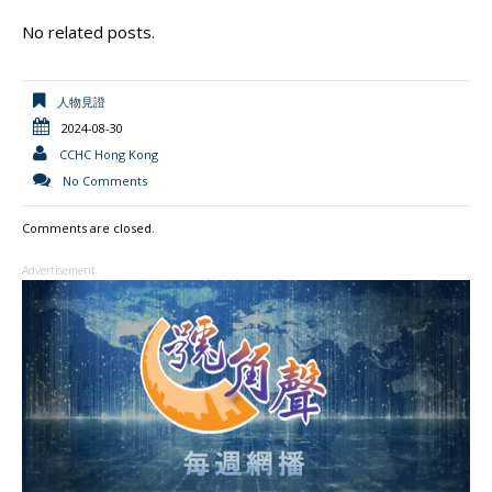
a
h
e
w
i
m
r
o
h
No related posts.
c
a
C
i
n
a
i
p
a
e
t
h
t
e
i
n
y
r
b
s
a
t
l
t
L
e
人物見證
o
A
t
e
F
i
2024-08-30
o
p
r
r
n
CCHC Hong Kong
k
p
i
k
No Comments
e
Comments are closed.
n
d
Advertisement
l
y