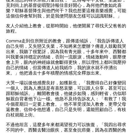
見到街上的基督徒唱聖詩報佳音好開心，為何他們會如此喜
樂？耶穌基督降生與他們何干？我也想要這種喜樂感覺，可能
這個信仰會幫到我，於是我便問朋友怎樣可以認識耶穌。」
友人介紹他上教會，從那時開始，他便開展了尋找天父爸爸的
旅程。
Comma走到住所附近的教會，跟傳道傾訴，「我告訴傳道人
自己失明，又失戀又失業，不知將來怎麼辦？傳道人鼓勵我哭
出來，我聽了很驚訝，因為我有青光眼，十多年來中、西醫都
叫我要保持穩定的情緒，否則一流眼淚，情緒激動時，眼壓便
會上升，眼內的神經線就會斷得更快，所以理性上都叫我壓抑
自己的情緒，但當傳道人給我紙巾，我的淚水就不停湧出
來。」他把過去十多年積壓的情感完全釋放出來。
大哭一場以後他感覺良好，如獲新生，「我覺得自己好像變回
一個人，因為人應該是有喜怒哀樂，可以跟人分享，甚至可以
跟耶穌傾訴。」離開教會後，他健步如飛，感到輕省，仿似耶
穌親自背著他下山一樣。他急不及待告訴友人：「有救了！我
今個星期日一定要上教會。」他不單受浸加入教會，更帶父母
返教會。信仰令他想通，自己只是失明，還能照顧自己，有枝
白杖就能上街。
不過他坦言，這麼多年來都渴望視力可以恢復，「我四出尋求
不同的中、西醫去醫治眼疾，甚至食抗癌藥，因為在西醫的角