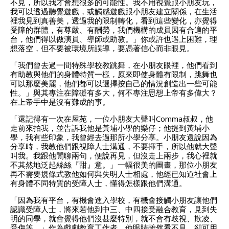
不見，所以我才會想很多的可能性。我不用視覺跟小朋友玩，
我可以透過聽覺遊戲，或觸感遊戲跟小朋友建立關係，在生活
裡我見到真善美，透過我的限制轉化，看到這些變化，亦覺得
受障的群體，有尊嚴、有酬勞，我們機構的成員因有合適的平
台，他們得以做演員、導師或助教。」你或許也遇上困難，理
想落空，但不要被環境所誤導，要憑著信心而非眼見。
「我們曾去過一間特殊學校教跳舞，在小朋友眼裡，他們看到
有助教與他們的身體特質一樣，原來即使身體有限制，跳舞也
可以那麼美麗，他們都可以選擇按自己的情況創造出一些可能
性。」與其專注在障礙有多大，何不專注思想上帝有多偉大？
在上帝手中是沒有難成的事。
「還記得有一次在屋苑，一位小朋友大聲叫Comma叔叔，他
走前來拍我，並告訴我他是黃埔小學的樂仔；他提到黃埔小
學，我有些印象，我曾經去過那所小學分享。小朋友還說因為
分享時，我教他們跟視障人士溝通，不要揮手，所以他就大聲
叫我。我跟他閒聊兩句，便說再見，但沒走上兩步，我心裡就
不其然地泛起絲絲『甜』意。」一幅很美的圖畫，那位小朋友
再不需要規條式教他如何與失明人士相處，他經已知道社會上
有身體不同特質的受障人士，懂得怎樣跟他們溝通。
「因為我有平台，有機會進入學校，有機會接觸小朋友讓他們
認識受障人士，將來若他到中三、中四接受融合教育，見到失
明的同學，就會覺得他們沒甚麼特別，就不會有歧視、欺凌、
受傷等。」作為戲劇教育工作者，他眼睛雖然看不見，卻可用