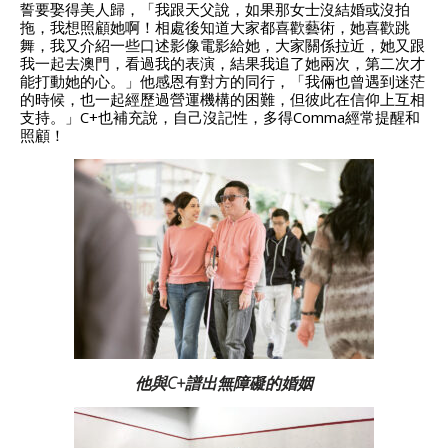
誓要娶得美人歸，「我跟天父說，如果那女士沒結婚或沒拍
拖，我想照顧她啊！相處後知道大家都喜歡藝術，她喜歡跳
舞，我又介紹一些口述影像電影給她，大家關係拉近，她又跟
我一起去澳門，看過我的表演，結果我追了她兩次，第二次才
能打動她的心。」他感恩有對方的同行，「我倆也曾遇到迷茫
的時候，也一起經歷過營運機構的困難，但彼此在信仰上互相
支持。」C+也補充說，自己沒記性，多得Comma經常提醒和
照顧！
他與C+譜出無障礙的婚姻