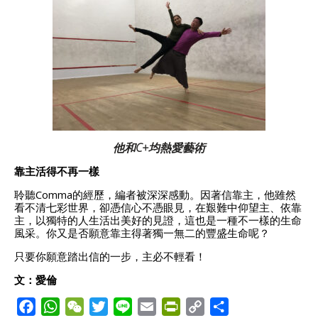
他和C+均熱愛藝術
靠主活得不再一樣
聆聽Comma的經歷，編者被深深感動。因著信靠主，他雖然
看不清七彩世界，卻憑信心不憑眼見，在艱難中仰望主、依靠
主，以獨特的人生活出美好的見證，這也是一種不一樣的生命
風采。你又是否願意靠主得著獨一無二的豐盛生命呢？
只要你願意踏出信的一步，主必不輕看！
文：愛倫
F
W
W
T
L
E
P
C
S