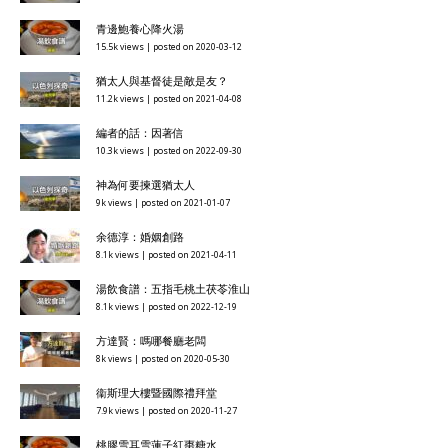
青邊鮑養心降火湯
15.5k views
|
posted on 2020-03-12
猶太人與基督徒是敵是友？
11.2k views
|
posted on 2021-04-08
編者的話：因著信
10.3k views
|
posted on 2022-09-30
神為何要揀選猶太人
9k views
|
posted on 2021-01-07
余德淳：婚姻創路
8.1k views
|
posted on 2021-04-11
湯飲食譜：五指毛桃土茯苓淮山
8.1k views
|
posted on 2022-12-19
方達賢：嗎哪餐廳老闆
8k views
|
posted on 2020-05-30
衞斯理大樓暨國際禮拜堂
7.9k views
|
posted on 2020-11-27
桃膠雪耳雪蓮子紅棗糖水