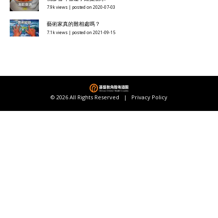
7.9k views
|
posted on 2020-07-03
藝術家真的難相處嗎？
7.1k views
|
posted on 2021-09-15
© 2026 All Rights Reserved |
Privacy Policy