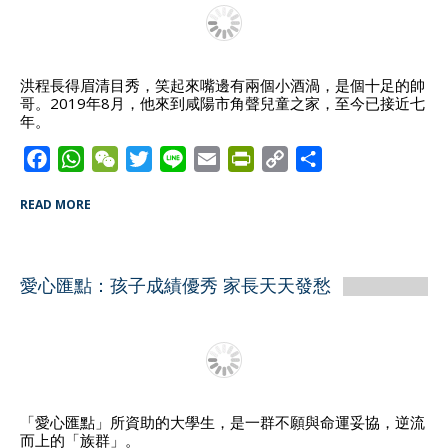
k
p
i
k
e
n
d
洪程長得眉清目秀，笑起來嘴邊有兩個小酒渦，是個十足的帥
哥。2019年8月，他來到咸陽市角聲兒童之家，至今已接近七
l
年。
y
F
W
W
T
L
E
P
C
S
a
h
e
w
i
m
r
o
h
READ MORE
c
a
C
i
n
a
i
p
a
e
t
h
t
e
i
n
y
r
b
s
a
t
l
t
L
e
愛心匯點：孩子成績優秀 家長天天發愁
o
A
t
e
F
i
o
p
r
r
n
k
p
i
k
e
n
d
「愛心匯點」所資助的大學生，是一群不願與命運妥協，逆流
而上的「族群」。
l