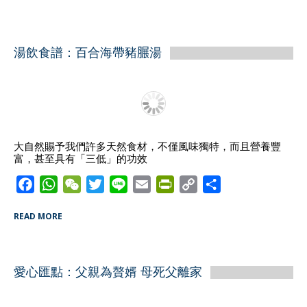
c
a
C
i
n
a
i
p
a
e
t
h
t
e
i
n
y
r
b
s
a
t
l
t
L
e
湯飲食譜：百合海帶豬𦟌湯
o
A
t
e
F
i
o
p
r
r
n
k
p
i
k
e
n
d
大自然賜予我們許多天然食材，不僅風味獨特，而且營養豐
富，甚至具有「三低」的功效
l
y
F
W
W
T
L
E
P
C
S
a
h
e
w
i
m
r
o
h
READ MORE
c
a
C
i
n
a
i
p
a
e
t
h
t
e
i
n
y
r
b
s
a
t
l
t
L
e
愛心匯點：父親為贅婿 母死父離家
o
A
t
e
F
i
o
p
r
r
n