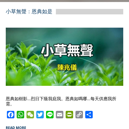
小草無聲：恩典如是
恩典如樹影....烈日下蔭我庇我。恩典如嗎哪....每天供應我所
需。
F
W
W
T
L
E
P
C
S
a
h
e
w
i
m
r
o
h
READ MORE