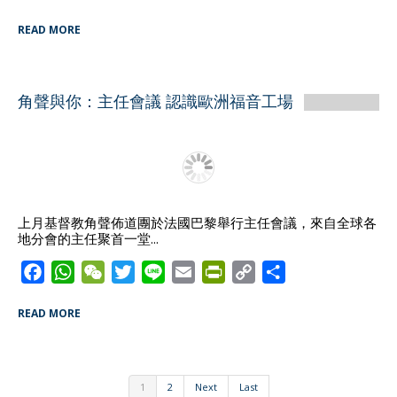
a
h
e
w
i
m
r
o
h
READ MORE
c
a
C
i
n
a
i
p
a
e
t
h
t
e
i
n
y
r
b
s
a
t
l
t
L
e
角聲與你：主任會議 認識歐洲福音工場
o
A
t
e
F
i
o
p
r
r
n
k
p
i
k
e
n
d
上月基督教角聲佈道團於法國巴黎舉行主任會議，來自全球各
地分會的主任聚首一堂...
l
y
F
W
W
T
L
E
P
C
S
a
h
e
w
i
m
r
o
h
READ MORE
c
a
C
i
n
a
i
p
a
e
t
h
t
e
i
n
y
r
b
s
a
t
l
t
L
e
o
A
t
e
F
i
1
2
Next
Last