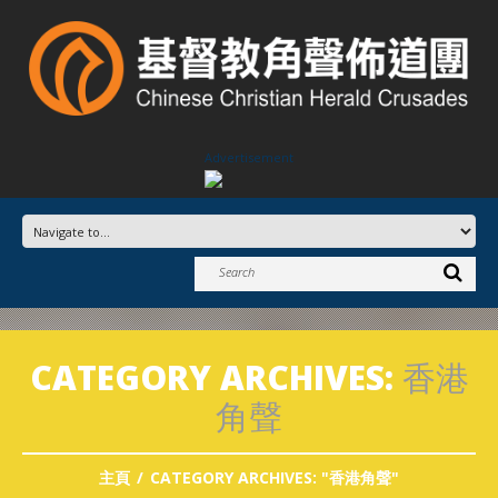
Advertisement
CATEGORY ARCHIVES:
香港
角聲
主頁
CATEGORY ARCHIVES: "香港角聲"