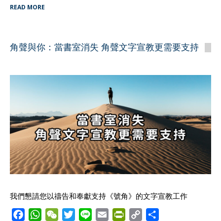
READ MORE
c
a
C
i
n
a
i
p
a
e
t
h
t
e
i
n
y
r
b
s
a
t
l
t
L
e
角聲與你：當書室消失 角聲文字宣教更需要支持
o
A
t
e
F
i
o
p
r
r
n
k
p
i
k
e
n
d
l
y
我們懇請您以禱告和奉獻支持《號角》的文字宣教工作
F
W
W
T
L
E
P
C
S