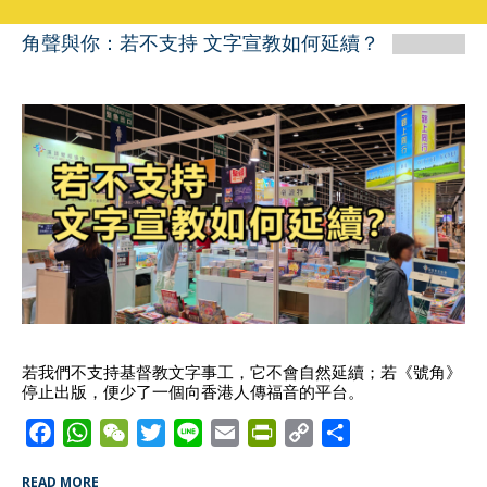
角聲與你：若不支持 文字宣教如何延續？
若我們不支持基督教文字事工，它不會自然延續；若《號角》
停止出版，便少了一個向香港人傳福音的平台。
F
W
W
T
L
E
P
C
S
a
h
e
w
i
m
r
o
h
READ MORE