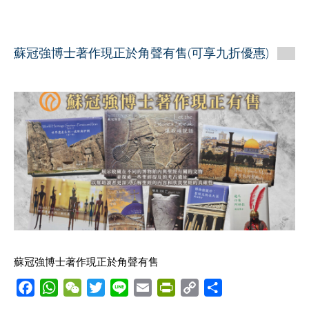
c
a
C
i
n
a
i
p
a
e
t
h
t
e
i
n
y
r
b
s
a
t
l
t
L
e
蘇冠強博士著作現正於角聲有售(可享九折優惠)
o
A
t
e
F
i
o
p
r
r
n
k
p
i
k
e
n
d
l
y
蘇冠強博士著作現正於角聲有售
F
W
W
T
L
E
P
C
S
a
h
e
w
i
m
r
o
h