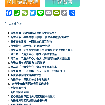
F
W
W
T
L
E
P
C
S
a
h
e
w
i
m
r
o
h
Related Posts:
c
a
C
i
n
a
i
p
a
e
t
h
t
e
i
n
y
r
角聲與你：我們還能守住福音文字多久？
b
s
a
t
l
t
L
e
角聲與你：年終感恩 用腳步、歌聲和奉獻 點亮城市
藝術宣教課程：中國書法佈道工作坊
o
A
t
e
F
i
角聲與你：願一份月餅 送出一份愛
o
p
r
r
n
角聲與你：文字福音見證主恩 誠邀您支持《號角》事工
第二屆「了解少年心」徵文比賽季軍作品
k
p
i
k
第二屆「了解少年心」徵文比賽得奬作品與回應合集
e
角聲23週年感恩慶典 主恩滿滿
第二屆「了解少年心」徵文比賽亞軍作品
n
角聲與你：一人奉獻三百元 • 保留一份福音月刊
d
歡慶新年同時支持媒體宣教
l
角聲與你：母親節佈道會順利完成
Joy陪子女由基開始 母親節佈道會
y
懇請奉獻支持
期盼支持減赤字
愛心匯點籲奉獻 救助烏克蘭難民出生天
角聲經濟陷困境 懇請您作及時雨
頌聲使團再次出隊