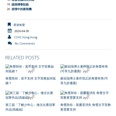
認捐揮春貼紙
疫情中的新契機
香港角聲
2026-04-30
CCHC Hong Kong
No Comments
RELATED POSTS
角聲與你：若不支持 文字宣教如何延
蘇冠強博士著作現正於角聲有售(可
續？
享九折優惠)
第三屆「了解少年心」徵文比賽冠軍
角聲與你：當書室消失 角聲文字宣教
作品(高級組)
更需要支持