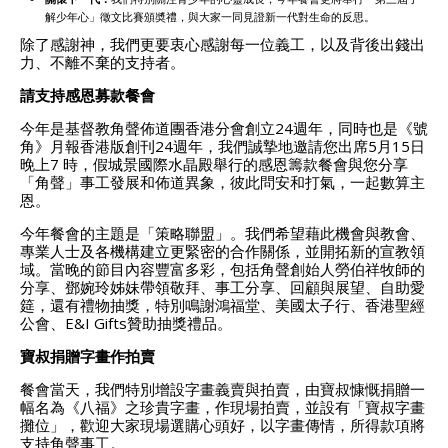
解少年心」徵文比賽頒奬禮，與大家一同見證新一代對生命的反思。
除了感謝神，我們更要衷心感謝每一位義工，以及背後出錢出
力、不離不棄的支持者。
請支持感恩募款餐會
今年是基督教角聲佈道團香港分會創立24週年，同時也是《號
角》月報香港版創刊24週年，我們誠摯地邀請您出席5月15日
晚上7 時，假城景國際水晶殿舉行的感恩籌款餐會與您分享
「角聲」事工發展和佈道異象，彼此問安和打氣，一起數算主
恩。
今年餐會的主題是「策略聯盟」。我們希望藉此機會與教會、
專業人士及各機構建立更緊密的合作關係，並開拓新的宣教領
域。當晚的節目內容豐富多彩，包括角聲創始人勞伯祥牧師的
分享、鄧婉玲姊妹帶領敬拜、事工分享、回顧與展望、自助愛
筵，還有禮物抽獎，特別鳴謝鴻福堂、美國太子行、香港聖經
公會、E&I Gifts贊助抽獎禮品。
寶叔捐贈字畫作拍賣
餐會當天，我們特別增設字畫義賣與拍賣，由寶叔慷慨捐贈一
幅名為《八福》之珍貴字畫，作現場拍賣，並設有「寶叔字畫
攤位」，歡迎大家現場選購心頭好，以字畫傳情，所得款項將
支持角聲事工。