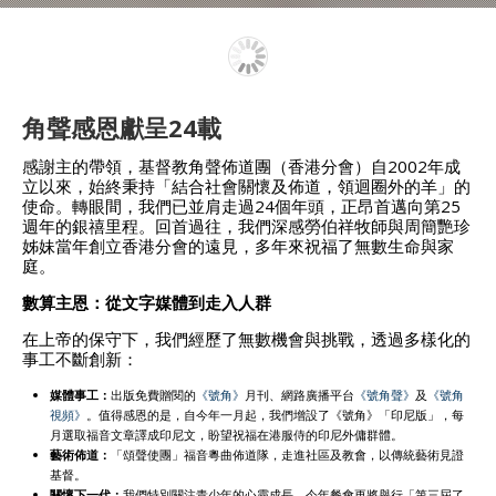
角聲感恩獻呈24載
感謝主的帶領，基督教角聲佈道團（香港分會）自2002年成
立以來，始終秉持「結合社會關懷及佈道，領迴圈外的羊」的
使命。轉眼間，我們已並肩走過24個年頭，正昂首邁向第25
週年的銀禧里程。回首過往，我們深感勞伯祥牧師與周簡艷珍
姊妹當年創立香港分會的遠見，多年來祝福了無數生命與家
庭。
數算主恩：從文字媒體到走入人群
在上帝的保守下，我們經歷了無數機會與挑戰，透過多樣化的
事工不斷創新：
媒體事工：
出版免費贈閱的
《號角》
月刊、網路廣播平台
《號角聲》
及
《號角
視頻》
。值得感恩的是，自今年一月起，我們增設了《號角》「印尼版」，每
月選取福音文章譯成印尼文，盼望祝福在港服侍的印尼外傭群體。
藝術佈道：
「頌聲使團」福音粵曲佈道隊，走進社區及教會，以傳統藝術見證
基督。
關懷下一代：
我們特別關注青少年的心靈成長，今年餐會更將舉行「第三屆了