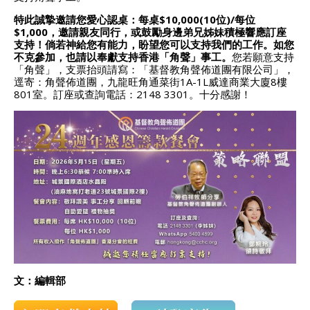
特此誠摯邀請您愛心認桌：每桌$10,000(10位)/每位
$1,000，邀請親友同行，或鼓勵身邊弟兄姊妹積極響應訂座
支持！倘若神給您有能力，盼望您可以支持我們的工作。如您
不克參加，也請以奉獻支持香港「角聲」事工。
您若願意支持
「角聲」，支票抬頭請寫：「基督教角聲佈道團有限公司」，
逕寄：角聲佈道團，九龍旺角通菜街1A-1L威達商業大廈8樓
801室。訂座或查詢電話：2148 3301。十分感謝！
文：編輯部