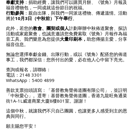
奉獻支持
：捐助經費，讓我們可以購買月餅、《號角》月報及
福音禮物包，一同成就這份節日的祝福。
行動參與
：親自出隊，與我們一同派送禮物、傳遞溫情。活動
將於
10
月3日（中秋前）下午舉行
。
此外，若您的
教會、團契或個人
計劃舉辦中秋佈道聚會、探訪
活動或家庭聚會，也誠意邀請您免費索取《號角》月報作為福
音工具。我們樂意為您提供
大量印刷本
，
助您傳揚主愛，分享
福音信息。
無論您選擇奉獻金錢、出隊行動，或以《號角》配搭您的佈道
事工，我們都深信：您所付出的愛，必在他人心中留下亮光。
查詢或報名，請聯絡：
電話：2148 3301
WhatsApp：5400 4899
善款支票抬頭請寫：「基督教角聲佈道團有限公司」，並註明
「中秋愛心」。逕寄：基督教角聲佈道團，香港九龍旺角通菜
街1A-1L威達商業大廈8樓801室。謝謝！
這個中秋，就讓我們不只自己團圓，也讓更多人感受到主的恩
典與同行。
願主賜您平安！