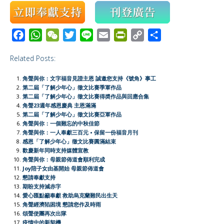
F
W
W
T
L
E
P
C
S
a
h
e
w
i
m
r
o
h
Related Posts:
c
a
C
i
n
a
i
p
a
e
t
h
t
e
i
n
y
r
角聲與你：文字福音見證主恩 誠邀您支持《號角》事工
b
s
a
t
l
t
L
e
第二屆「了解少年心」徵文比賽季軍作品
第二屆「了解少年心」徵文比賽得奬作品與回應合集
o
A
t
e
F
i
角聲23週年感恩慶典 主恩滿滿
o
p
r
r
n
第二屆「了解少年心」徵文比賽亞軍作品
角聲與你：一個難忘的中秋佳節
k
p
i
k
角聲與你：一人奉獻三百元 • 保留一份福音月刊
e
感恩「了解少年心」徵文比賽圓滿結束
歡慶新年同時支持媒體宣教
n
角聲與你：母親節佈道會順利完成
d
Joy陪子女由基開始 母親節佈道會
l
懇請奉獻支持
期盼支持減赤字
y
愛心匯點籲奉獻 救助烏克蘭難民出生天
角聲經濟陷困境 懇請您作及時雨
頌聲使團再次出隊
疫情中的新契機