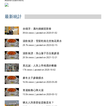
Advertisement
最新統計
余德淳：邁向婚姻迎新春
39.6k views
|
posted on 2020-01-02
湯飲食譜：雪梨乾南北杏無花果水
29.7k views
|
posted on 2023-02-15
湯飲食譜：淮山蓮子百合黨參湯
20.5k views
|
posted on 2021-12-21
黃志誠：人與上帝相遇的餐廳
17k views
|
posted on 2020-10-02
麥冬太子參藥膳水
16.9k views
|
posted on 2020-05-30
青邊鮑養心降火湯
15.5k views
|
posted on 2020-03-12
猶太人與基督徒是敵是友？