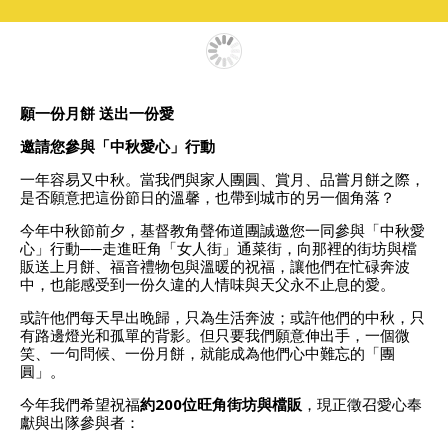
願一份月餅
送出一份愛
邀請您參與「中秋愛心」行動
一年容易又中秋。當我們與家人團圓、賞月、品嘗月餅之際，
是否願意把這份節日的溫馨，也帶到城市的另一個角落？
今年中秋節前夕，基督教角聲佈道團誠邀您一同參與「中秋愛
心」行動──走進旺角「女人街」通菜街，向那裡的街坊與檔
販送上月餅、福音禮物包與溫暖的祝福，讓他們在忙碌奔波
中，也能感受到一份久違的人情味與天父永不止息的愛。
或許他們每天早出晚歸，只為生活奔波；或許他們的中秋，只
有路邊燈光和孤單的背影。但只要我們願意伸出手，一個微
笑、一句問候、一份月餅，就能成為他們心中難忘的「團
圓」。
今年我們希望祝福
約200位旺角街坊與檔販
，現正徵召愛心奉
獻與出隊參與者：