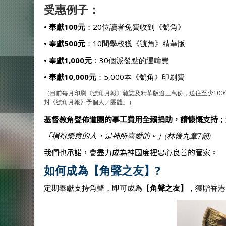
受惠例子：
• 奉獻100元
：20位讀者免費收到《號角》
• 奉獻500元
：10間學校獲《號角》精華版
• 奉獻1,000元
：30個派發點的運輸費
• 奉獻10,000元
：5,000本《號角》印刷費
（目前每月印刷《號角月報》雜誌及精華版逾三萬份，送往至少100個派
封《號角月報》予個人／團體。）
基督教角聲佈道團
的
事工
費
用
全賴捐助，請慷慨支持
；
「捐得樂意的人，是神所喜愛的。」
(
林後
九章
7
節
)
我們也承諾，會盡力成為神國度裡忠心良善的管家。
如何成為【角聲之友】?
定期奉獻支持角聲，即可成為【
角聲之友】
，獲贈香港