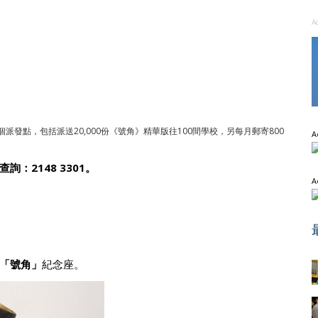
A
發點，包括派送20,000份《號角》精華版往100間學校，另每月郵寄800
A
查詢：
2148 3301
。
A
「號角」
紀念座。