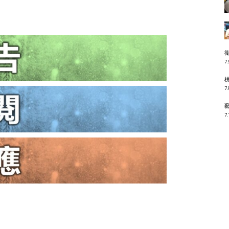
7.
7.
7.