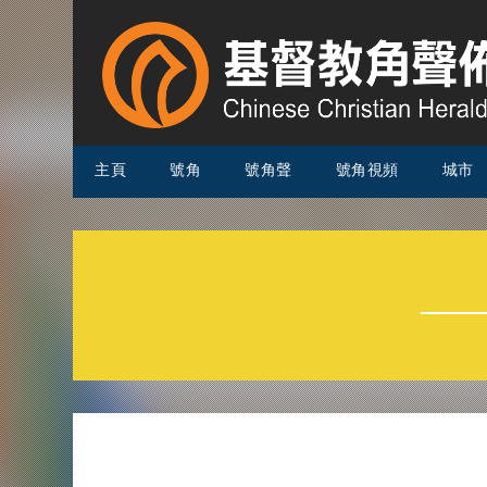
主頁
號角
號角聲
號角視頻
城市