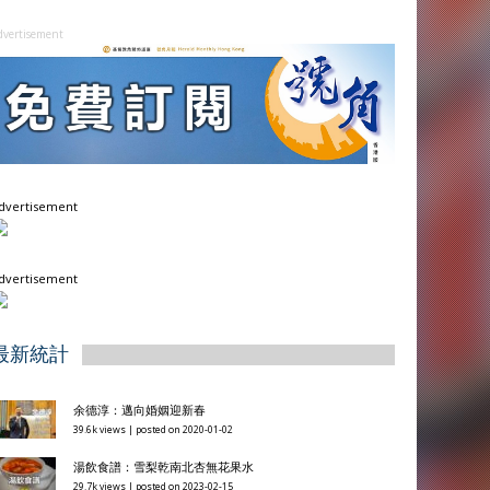
dvertisement
dvertisement
dvertisement
最新統計
余德淳：邁向婚姻迎新春
39.6k views
|
posted on 2020-01-02
湯飲食譜：雪梨乾南北杏無花果水
29.7k views
|
posted on 2023-02-15