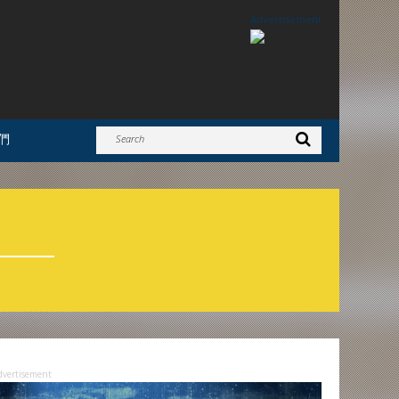
Advertisement
們
dvertisement