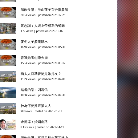
湯飲食譜：淮山蓮子百合黨參湯
20.5k views
|
posted on 2021-12-21
黃志誠：人與上帝相遇的餐廳
17k views
|
posted on 2020-10-02
麥冬太子參藥膳水
16.9k views
|
posted on 2020-05-30
青邊鮑養心降火湯
15.5k views
|
posted on 2020-03-12
猶太人與基督徒是敵是友？
11.2k views
|
posted on 2021-04-08
編者的話：因著信
10.3k views
|
posted on 2022-09-30
神為何要揀選猶太人
9k views
|
posted on 2021-01-07
余德淳：婚姻創路
8.1k views
|
posted on 2021-04-11
湯飲食譜：五指毛桃土茯苓淮山