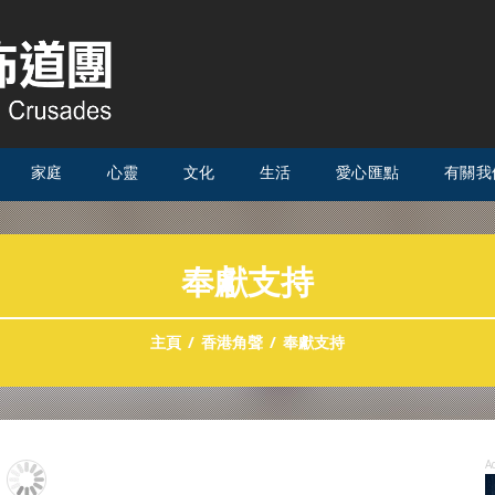
家庭
心靈
文化
生活
愛心匯點
有關我
奉獻支持
主頁
香港角聲
奉獻支持
A