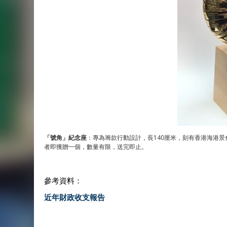
「號角」紀念座
：專為籌款行動設計，長140厘米，刻有香港海港
者即獲贈一個，數量有限，送完即止。
參考資料：
近年財政收支報告