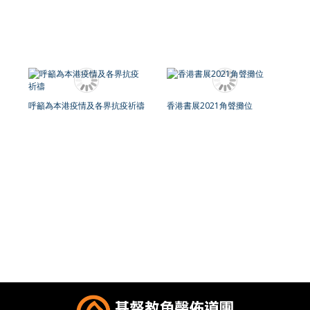
呼籲為本港疫情及各界抗疫祈禱
香港書展2021角聲攤位