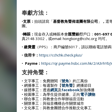
奉獻方法：
•
支票：
抬頭請寫「
基督教角聲佈道團有限公司
」
，
逕
團。
•
轉賬：
現金存入或轉賬本會
匯豐銀行
戶口：
001-697 
真2148 3302，或email: hongkong@cchc.org 均可。
•
繳費靈
（PPS）：商戶編號6017，請以聯絡電話號
•
信用卡：
https://cchchk.check.plus/
•
Payme：
https://qr.payme.hsbc.com.hk/2/A3rhY
支持角聲：
• 文字事工：免費贈閱《
號角
》約三萬份
• 網播事工：每週製作【
號角聲
】網播節目
• 媒體事工：透過
網頁
及
facebook
加強傳播
• 校園事工：為學生提供健康、正向
電子讀物
• 聯合事工：與教會合作舉辦福音活動
• 關懷事工：與福音機構合作關懷城市
• 文化事工：與教會團體合作推動文化事工