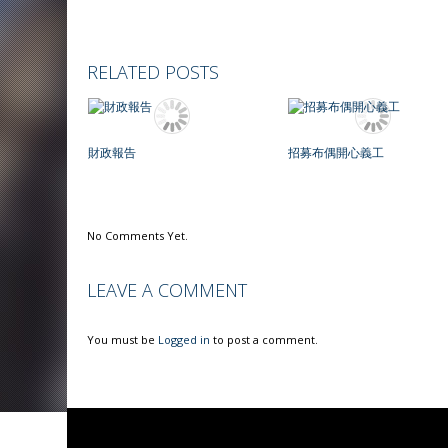
RELATED POSTS
財政報告
招募布偶開心義工
No Comments Yet.
LEAVE A COMMENT
You must be
Logged in
to post a comment.