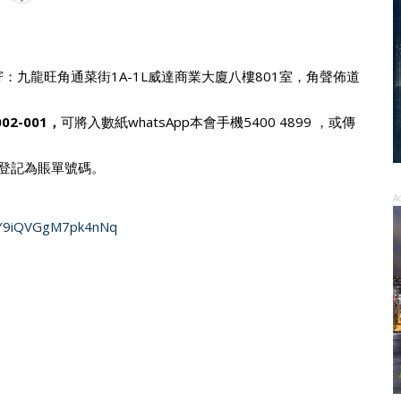
寄：九龍旺角通菜街1A-1L威達商業大廈八樓801室，角聲佈道
002-001，
可將入數紙whatsApp本會手機5400 4899 ，或傳
碼登記為賬單號碼。
A
bJY9iQVGgM7pk4nNq