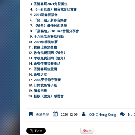
香港書展2021角聲攤位
《一針見血》福音電影欣賞會
2021新春祈福會
『笑口組』新春音樂會
《號角》最佳封面選舉
「蒸糕包」Online音樂分享會
十八區吹角籌款行動
2021年精美年曆
抗疫比賽頒獎禮
教會免費訂閱《號角》
學校免費訂閱《號角》
角聲使團音樂產品
香港書展位置圖
角聲之友
2020受苦節守聖餐
訂閱號角電子版
讀者回應
新版《號角》感恩會
香港角聲
2020-12-09
CCHC Hong Kong
No 