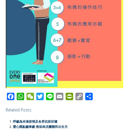
F
W
W
T
L
E
P
C
S
a
h
e
w
i
m
r
o
h
Related Posts:
c
a
C
i
n
a
i
p
a
e
t
h
t
e
i
n
y
r
呼籲為本港疫情及各界抗疫祈禱
b
s
a
t
l
t
L
e
愛心匯點籲奉獻 救助烏克蘭難民出生天