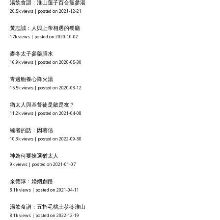
湯飲食譜：淮山蓮子百合黨參湯
20.5k views
|
posted on 2021-12-21
黃志誠：人與上帝相遇的餐廳
17k views
|
posted on 2020-10-02
麥冬太子參藥膳水
16.9k views
|
posted on 2020-05-30
青邊鮑養心降火湯
15.5k views
|
posted on 2020-03-12
猶太人與基督徒是敵是友？
11.2k views
|
posted on 2021-04-08
編者的話：因著信
10.3k views
|
posted on 2022-09-30
神為何要揀選猶太人
9k views
|
posted on 2021-01-07
余德淳：婚姻創路
8.1k views
|
posted on 2021-04-11
湯飲食譜：五指毛桃土茯苓淮山
8.1k views
|
posted on 2022-12-19