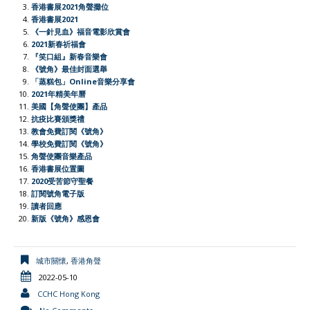
香港書展2021角聲攤位
o
A
t
e
F
i
香港書展2021
o
p
r
r
n
《一針見血》福音電影欣賞會
2021新春祈福會
k
p
i
k
『笑口組』新春音樂會
e
《號角》最佳封面選舉
「蒸糕包」Online音樂分享會
n
2021年精美年曆
d
美國【角聲使團】產品
l
抗疫比賽頒獎禮
教會免費訂閱《號角》
y
學校免費訂閱《號角》
角聲使團音樂產品
香港書展位置圖
2020受苦節守聖餐
訂閱號角電子版
讀者回應
新版《號角》感恩會
城市關懷
,
香港角聲
2022-05-10
CCHC Hong Kong