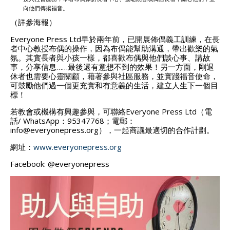
向他們傳揚福音。
（詳參海報）
Everyone Press Ltd早於兩年前，已開展佈偶義工訓練，在長
者中心教授布偶的操作，因為布偶能幫助溝通，帶出歡樂的氣
氛。
其實長者與小孩一樣，都喜歡布偶與他們談心事、講故
事，分享信息……最後還有意想不到的效果！
另一方面，剛退
休者也需要心靈關顧，藉著參與社區服務，並實踐福音使命，
可鼓勵他們過一個更充實和有意義的生活，建立人生下一個目
標！
若教會或機構有興趣參與，可聯絡Everyone Press Ltd（電
話/ WhatsApp：95347768；電郵：
info@everyonepress.org），一起商議最適切的合作計劃。
網址：
www.everyonepress.org
Facebook: @everyonepress