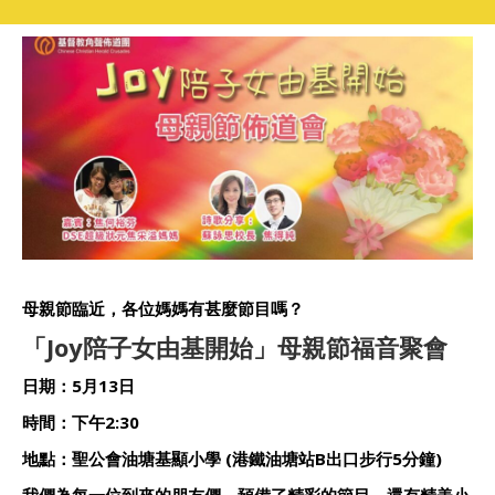
母親節臨近，各位媽媽有甚麼節目嗎？
「
Joy
陪子女由基開始」母親節福音聚會
日期：5月
13
日
時間：下午
2:30
地點：聖公會油塘基顯小學 (港鐵油塘站B出口步行5分鐘)
我們為每一位到來的朋友們，預備了精彩的節目
，
還有精美小