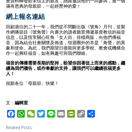
會資料轉發給未信主的親友，踴躍邀請他們一同參與，過一個
滿有恩典的母親節，一起經歷神的愛！
網上報名連結
回顧過往的二十一年，我們從不間斷出版《號角》月刊，並製
作網播節目《號角聲》向廣大的讀者聽眾傳遞基督教信的福音
信息，以及恆常關心旺角「女人街」排檔商販，向他們傳福
音，因為結合社會關懷及佈道，領迴圈外的羊是「角聲」的異
象和使命。
為此，我們期望日後能與更多學校、教會或機構合
作一起興旺福音，如有興趣可與我們聯絡。
福音的傳播需要長期的堅持，盼望你因著從上而來的感動，繼
續為我們禱告，或作奉獻的支持，讓我們可以繼續祝福更多
人！
祝願各位「母親節」快樂！
文：
編輯室
F
W
W
T
L
E
P
C
S
a
h
e
w
i
m
r
o
h
Related Posts:
c
a
C
i
n
a
i
p
a