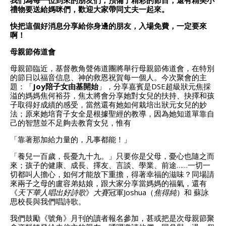
禮物要送給媽咪們，歡迎大家帶同丈夫一起來
。
快把這個好消息分享給你身邊的朋友
，
入場免費，一定要來
啊！
母親節佈道
會
母親節臨近，基督教角聲佈道團將舉行母親節佈道會，在特別
的節日以福音信息、神的救恩祝賀每一個人。
今次聚會的主
題：「
Joy
陪子女由基開始
」，分享嘉賓是DSE超級狀元焦採
溢的媽媽焦何裕芬，焦太將會分享她對女兒的扶持、抉擇和孩
子取得好成績的感受，當然還有她如何栽培出狀元女兒的妙
法；原來她培育子女全是根據聖經的教導，因為她知道單靠自
己的智慧並不足夠去教育女兒，惟有
「靠著那加給力量的，凡事都能！」
「養兒一百歲，長憂九十九。」只要你是父母，憂心也隨之而
來；孩子的健康、成長、擇友、言談、學業、前途……一切一
切都叫人擔心，如何才能放下重擔，得著幸福的滋味？
同場請
來兩子之母的盧容弟姑娘，跟大家分享當媽媽的福氣，還有
《
天下華人唱出好詩歌
》
大賽
冠軍Joshua（
焦得純
）和 蘇詠
思校長與我們唱詩歌。
我們鼓勵《號角》月刊的讀者報名參加，甚或把是次母親節聚