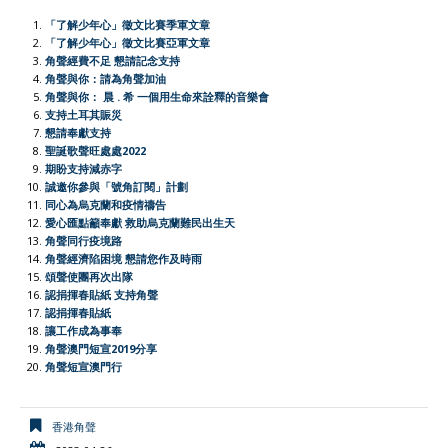
e
t
h
t
e
i
n
y
r
「了解少年心」徵文比賽季軍文章
b
s
a
t
l
t
L
e
「了解少年心」徵文比賽亞軍文章
角聲經費不足 懇請記念支持
o
A
t
e
F
i
角聲與你：請為角聲加油
o
p
r
r
n
角聲與你： 晨 . 希 一個用生命來詮釋的音樂會
支持土耳其賑災
k
p
i
k
懇請奉獻支持
e
聖誕歌聲旺處處2022
期盼支持減赤字
n
誠邀你參與「號角訂閱」計劃
d
同心為烏克蘭和疫情禱告
l
愛心匯點籲奉獻 救助烏克蘭難民出生天
角聲同行疫境路
y
角聲經濟陷困境 懇請您作及時雨
頌聲使團再次出隊
認捐揮春貼紙 支持角聲
認捐揮春貼紙
讓工作成為事奉
角聲澳門短宣2019分享
角聲短宣澳門行
香港角聲