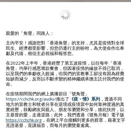
親愛的「角聲」同路人：
主內平安！感謝您對「香港角聲」的支持，尤其是疫情對全球
民生、經濟都受影響，但您仍遵行主的吩咐，為大使命作出奉
獻及代禱，相信主必祝福和報答您。
在2022年上半年，香港經歷了第五波疫情，以往每年「香港
角聲」均舉行感恩籌款餐會，但因著疫情的緣故不得已取消，
以至我們的奉獻收入銳減，但我們的宣教事工卻沒有因為經費
短缺而減少，反而以不斷求變的精神繼續承擔主託付我們的使
命。
在疫情期間我們的網上廣播節目「號角聲」
https://cchchk.org/audio/
推出了
《疫・情》系列
，透過不同
地方的宣教士和牧者分享在逆境或疫境當中如何靠神渡過的真
實經歷，鼓勵網友與親人、朋友等瀏覽和分享，彼此扶持，以
主基督的愛，走過逆路；此外，我們透過《號角月報》電子版
https://cchchk.org
，在網上平台接觸到更多的群眾，藉著文字
見證基督，宣講福音，而每月的瀏覽量逾萬。