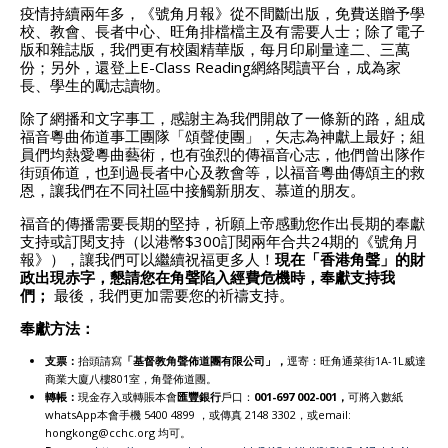
疫情持續兩年多，《號角月報》從不間斷出版，免費送贈予學
校、教會、長者中心、旺角排檔檔主及有需要人士；除了電子
版和雜誌版，我們更有校園精華版，每月印刷量達二、三萬
份；另外，還登上E-Class Reading網絡閱讀平台，成為家
長、學生的勵志讀物。
除了網播和文字事工，感謝主為我們開啟了一條新的路，組成
福音粵曲佈道事工團隊「頌聲使團」，矢志為神獻上最好；組
員們均熱愛粵曲藝術，也有強烈的傳福音心志，他們曾出隊作
街頭佈道，也到過長者中心及教會等，以福音粵曲傳頌主的救
恩，讓我們在不同社區中接觸新朋友、慕道的朋友。
福音的傳播需要長期的堅持，祈願上帝感動您作出長期的奉獻
支持或訂閱支持（以港幣$300訂閱兩年合共24期的《號角月
報》），讓我們可以繼續祝福更多人！
現在
「香港角聲」
的財
政出現赤字，懇請您在角聲陷入經費危機時，奉獻支持我
們
；
最後，我們更加需要您的祈禱支持。
奉獻方法
：
支票
：
抬頭請寫
「
基督教角聲佈道團有限公司
」
，
逕寄：旺角通菜街1A-1L威達
商業大廈八樓801室，角聲佈道團。
轉帳：
現金存入或轉賬本會
匯豐銀行
戶口：
001-697 002-001
，
可將入數紙
whatsApp本會手機 5400 4899 ，或傳真 2148 3302，或email:
hongkong@cchc.org 均可。