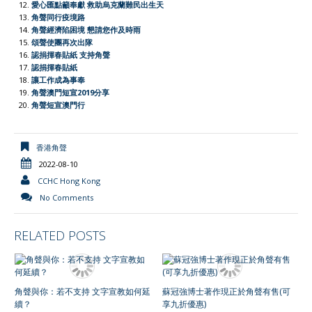
l
愛心匯點籲奉獻 救助烏克蘭難民出生天
角聲同行疫境路
y
角聲經濟陷困境 懇請您作及時雨
頌聲使團再次出隊
認捐揮春貼紙 支持角聲
認捐揮春貼紙
讓工作成為事奉
角聲澳門短宣2019分享
角聲短宣澳門行
香港角聲
2022-08-10
CCHC Hong Kong
No Comments
RELATED POSTS
角聲與你：若不支持 文字宣教如何延
蘇冠強博士著作現正於角聲有售(可
續？
享九折優惠)