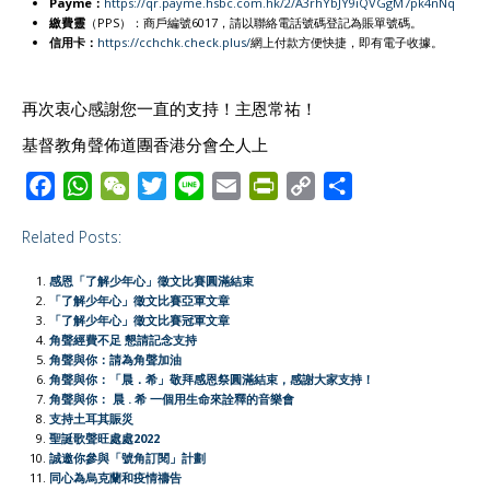
Payme
：
https://qr.payme.hsbc.com.hk/2/A3rhYbJY9iQVGgM7pk4nNq
繳費靈
（PPS）：商戶編號6017，請以聯絡電話號碼登記為賬單號碼。
信用卡
：
https://cchchk.check.plus/
網上付款方便快捷，即有電子收據。
再次衷心感謝您一直的支持！主恩常祐！
基督教角聲佈道團香港分會仝人上
F
W
W
T
L
E
P
C
S
a
h
e
w
i
m
r
o
h
Related Posts:
c
a
C
i
n
a
i
p
a
e
t
h
t
e
i
n
y
r
感恩「了解少年心」徵文比賽圓滿結束
b
s
a
t
l
t
L
e
「了解少年心」徵文比賽亞軍文章
「了解少年心」徵文比賽冠軍文章
o
A
t
e
F
i
角聲經費不足 懇請記念支持
o
p
r
r
n
角聲與你：請為角聲加油
角聲與你：「晨．希」敬拜感恩祭圓滿結束，感謝大家支持！
k
p
i
k
角聲與你： 晨 . 希 一個用生命來詮釋的音樂會
e
支持土耳其賑災
聖誕歌聲旺處處2022
n
誠邀你參與「號角訂閱」計劃
d
同心為烏克蘭和疫情禱告