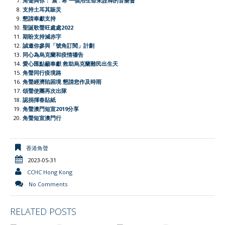
角聲與你： 晨 . 希 一個用生命來詮釋的音樂會
e
支持土耳其賑災
懇請奉獻支持
n
聖誕歌聲旺處處2022
d
期盼支持減赤字
l
誠邀你參與「號角訂閱」計劃
同心為烏克蘭和疫情禱告
y
愛心匯點籲奉獻 救助烏克蘭難民出生天
角聲同行疫境路
角聲經濟陷困境 懇請您作及時雨
頌聲使團再次出隊
認捐揮春貼紙
角聲澳門短宣2019分享
角聲短宣澳門行
香港角聲
2023-05-31
CCHC Hong Kong
No Comments
RELATED POSTS