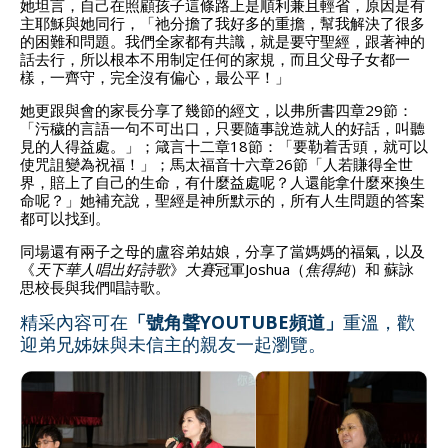
她坦言，自己在照顧孩子這條路上是順利兼且輕省，原因是有
主耶穌與她同行，「祂分擔了我好多的重擔，幫我解決了很多
的困難和問題。我們全家都有共識，就是要守聖經，跟著神的
話去行，所以根本不用制定任何的家規，而且父母子女都一
樣，一齊守，完全沒有偏心，最公平！」
她更跟與會的家長分享了幾節的經文，以弗所書四章29節：
「污穢的言語一句不可出口，只要隨事說造就人的好話，叫聽
見的人得益處。」；箴言十二章18節：「要勒着舌頭，就可以
使咒詛變為祝福！」；馬太福音十六章26節「人若賺得全世
界，賠上了自己的生命，有什麼益處呢？人還能拿什麼來換生
命呢？」她補充說，聖經是神所默示的，所有人生問題的答案
都可以找到。
同場還有兩子之母的盧容弟姑娘，分享了當媽媽的福氣，以及
《
天下華人唱出好詩歌
》
大賽
冠軍Joshua（
焦得純
）和 蘇詠
思校長與我們唱詩歌。
精采內容可在
「號角聲YOUTUBE頻道」
重溫，歡
迎弟兄姊妹與未信主的親友一起瀏覽。