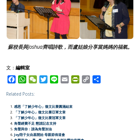
蘇校長與Joshua齊唱詩歌，而盧姑娘分享當媽媽的福氣。
文：
編輯室
F
W
W
T
L
E
P
C
S
a
h
e
w
i
m
r
o
h
Related Posts:
c
a
C
i
n
a
i
p
a
e
t
h
t
e
i
n
y
r
感恩「了解少年心」徵文比賽圓滿結束
b
s
a
t
l
t
L
e
「了解少年心」徵文比賽亞軍文章
「了解少年心」徵文比賽冠軍文章
o
A
t
e
F
i
角聲經費不足 懇請記念支持
o
p
r
r
n
角聲與你：請為角聲加油
Joy陪子女由基開始 母親節佈道會
k
p
i
k