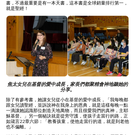
書，不過最重要是有一本天書，這本書是全球銷量排行第一，
就是聖經！
焦太女兒在基督的愛中成長，家長們都聚精會神地聽她的
分享。
除了有參考書，她讓女兒從小在基督的愛中成長，「我每晚都
跟女兒讀聖經，並訴說神在我身上的恩典，就是這樣每晚一點
一滴讓她認識那位創造天地萬物，而且很愛我們的真神，主耶
穌基督。」另一個秘訣就是從旁守護，使孩子走當行的路，正
如箴言22章六節：「教養孩童，使他走當行的道，就是到老他
也不偏離。」