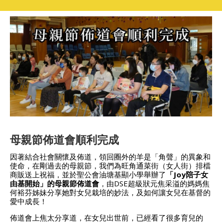
母親節佈道會順利完成
因著結合社會關懷及佈道，領回圈外的羊是「角聲」的異象和
使命，在剛過去的母親節，我們為旺角通菜街（女人街）排檔
商販送上祝福，並於聖公會油塘基顯小學舉辦了
「
Joy
陪子女
由基開始」的
母親節佈道會
，由DSE超級狀元焦采溢的媽媽焦
何裕芬姊妹分享她對女兒栽培的妙法，及如何讓女兒在基督的
愛中成長！
佈道會上焦太分享道，在女兒出世前，已經看了很多育兒的