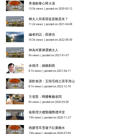
青邊鮑養心降火湯
15.5k views
|
posted on 2020-03-12
猶太人與基督徒是敵是友？
11.2k views
|
posted on 2021-04-08
編者的話：因著信
10.3k views
|
posted on 2022-09-30
神為何要揀選猶太人
9k views
|
posted on 2021-01-07
余德淳：婚姻創路
8.1k views
|
posted on 2021-04-11
湯飲食譜：五指毛桃土茯苓淮山
8.1k views
|
posted on 2022-12-19
方達賢：嗎哪餐廳老闆
8k views
|
posted on 2020-05-30
衞斯理大樓暨國際禮拜堂
7.9k views
|
posted on 2020-11-27
桃膠雪耳雪蓮子紅棗糖水
7.9k views
|
posted on 2020-07-03