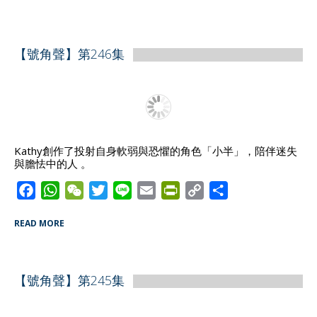
c
a
C
i
n
a
i
p
a
e
t
h
t
e
i
n
y
r
b
s
a
t
l
t
L
e
【號角聲】第246集
o
A
t
e
F
i
o
p
r
r
n
k
p
i
k
e
n
d
Kathy創作了投射自身軟弱與恐懼的角色「小半」，陪伴迷失
與膽怯中的人 。
l
y
F
W
W
T
L
E
P
C
S
a
h
e
w
i
m
r
o
h
READ MORE
c
a
C
i
n
a
i
p
a
e
t
h
t
e
i
n
y
r
b
s
a
t
l
t
L
e
【號角聲】第245集
o
A
t
e
F
i
o
p
r
r
n