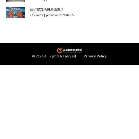
藝術家真的難相處嗎？
7.1k views
|
posted on 2021-09-15
© 2026 All Rights Reserved |
Privacy Policy