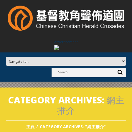
Advertisement
CATEGORY ARCHIVES:
網主
推介
主頁
CATEGORY ARCHIVES: "網主推介"