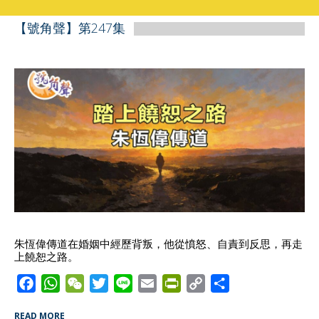
【號角聲】第247集
朱恆偉傳道在婚姻中經歷背叛，他從憤怒、自責到反思，再走
上饒恕之路。
F
W
W
T
L
E
P
C
S
a
h
e
w
i
m
r
o
h
READ MORE