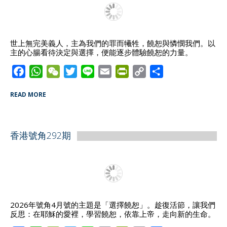
k
p
i
k
e
n
d
世上無完美義人，主為我們的罪而犧牲，饒恕與憐憫我們。以
主的心腸看待決定與選擇，便能逐步體驗饒恕的力量。
l
y
F
W
W
T
L
E
P
C
S
a
h
e
w
i
m
r
o
h
READ MORE
c
a
C
i
n
a
i
p
a
e
t
h
t
e
i
n
y
r
b
s
a
t
l
t
L
e
香港號角292期
o
A
t
e
F
i
o
p
r
r
n
k
p
i
k
e
n
d
2026年號角4月號的主題是「選擇饒恕」。趁復活節，讓我們
反思：在耶穌的愛裡，學習饒恕，依靠上帝，走向新的生命。
l