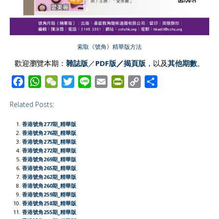
索取《號角》精華版方法
歡迎瀏覽本期：
雜誌版
／
PDF版
／
揭頁版
，以及
其他期數
。
F
W
W
T
L
E
P
C
S
a
h
e
w
i
m
r
o
h
Related Posts:
c
a
C
i
n
a
i
p
a
e
t
h
t
e
i
n
y
r
香港號角277期_精華版
b
s
a
t
l
t
L
e
香港號角276期_精華版
香港號角275期_精華版
o
A
t
e
F
i
香港號角272期_精華版
o
p
r
r
n
香港號角269期_精華版
香港號角265期_精華版
k
p
i
k
香港號角262期_精華版
e
香港號角260期_精華版
香港號角259期_精華版
n
香港號角258期_精華版
d
香港號角255期_精華版