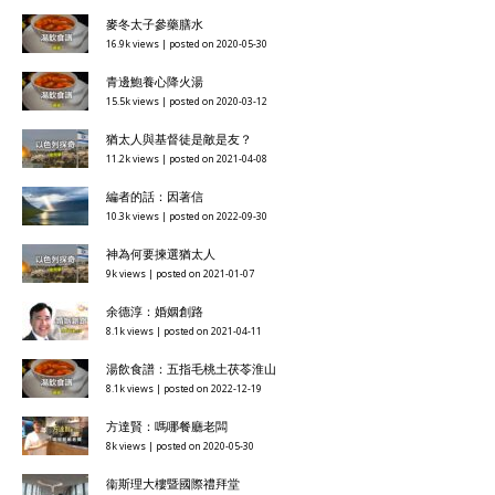
麥冬太子參藥膳水
16.9k views
|
posted on 2020-05-30
青邊鮑養心降火湯
15.5k views
|
posted on 2020-03-12
猶太人與基督徒是敵是友？
11.2k views
|
posted on 2021-04-08
編者的話：因著信
10.3k views
|
posted on 2022-09-30
神為何要揀選猶太人
9k views
|
posted on 2021-01-07
余德淳：婚姻創路
8.1k views
|
posted on 2021-04-11
湯飲食譜：五指毛桃土茯苓淮山
8.1k views
|
posted on 2022-12-19
方達賢：嗎哪餐廳老闆
8k views
|
posted on 2020-05-30
衞斯理大樓暨國際禮拜堂