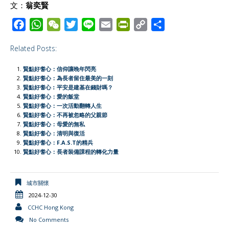
文：
翁奕賢
F
W
W
T
L
E
P
C
S
a
h
e
w
i
m
r
o
h
Related Posts:
c
a
C
i
n
a
i
p
a
e
t
h
t
e
i
n
y
r
賢點好耆心：信仰讓晚年閃亮
b
s
a
t
l
t
L
e
賢點好耆心：為長者留住最美的一刻
賢點好耆心︰平安是建基在錢財嗎？
o
A
t
e
F
i
賢點好耆心：愛的飯堂
o
p
r
r
n
賢點好耆心：一次活動翻轉人生
賢點好耆心：不再被忽略的父親節
k
p
i
k
賢點好耆心：母愛的無私
e
賢點好耆心：清明與復活
賢點好耆心：F.A.S.T的精兵
n
賢點好耆心：長者裝備課程的轉化力量
d
l
y
城市關懷
2024-12-30
CCHC Hong Kong
No Comments