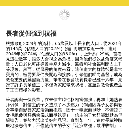
長者從倔強到祝福
根據政府2023年的資料，65歲及以上長者的人口，從2021年
的145萬（佔總人口的20.5%）預計將增加接近一倍，達到
2046年的274萬（佔總人口的36.0%），上升約129萬。當看
見這些數字，很多人會視之為危機，因為他們從效益角度來考
量：人口老化可能導致生產力減少、醫療和社會福利開支上升
等現象。然而，從屬靈的角度來看，這個龐大的群體卻是非常
寶貴的，極需要我們去關心和接觸，引領他們歸向基督，成為
教會重要的屬靈新力量。筆者在教會牧養長者已經十六年，見
證了許多長輩信主，不僅為家庭帶來祝福，甚至對教會也產生
了正面積極的影響。
筆者認識一位長輩，在未信主時性格相當倔強，再加上她熱衷
拜偶像，對信主的子女造成了不少壓力（例如因為子女參與教
會事奉而影響家庭活動而抱怨，因十一奉獻而爭吵，不體諒子
女拒絕參與拜偶像儀式而爭執等）。信主的子女只能默默為母
親禱告，並努力活出美好的見證。直到某一年，這位長輩神蹟
般地決志信主，不僅使信主的子女「流淚撒種，歡呼收割」，