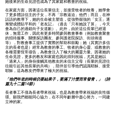
她後來的生命見證也成為了其家庭和教會的祝福。
在家庭方面，因著這位長輩信主，並接受牧者的牧養，她學會
了更多體諒信主的子女，不再「宗教逼迫」他們；而且，在神
話語的教導下，她的生命被主塑造，從強勢倔強的「女王」逐
漸變成體貼平和的「老友記」（過去「只有她說了算」，今天
會為自己的過錯向子女道歉）。此外，由於這位長輩已經退
休，無需工作，因此有更多時間參與教會事奉（例如教會聚會
的招待服事、關懷探訪團友、參與護老院探訪、街頭佈道
等），對教會事工提供了實際的幫助和鼓勵；她（其實許多信
主的長者也是）經常為教會的事工、牧者的身心靈、或教會的
各種需要恆常禱告，為教會注入了極大的屬靈力量。因著她的
生命見證，更多的教友和家庭也因此得到祝福，尤其是她以
「過來人」的身份接觸其他教友的未信主父母（長輩的見證往
往能引起其他長輩的共鳴），陪伴並引導他們認識耶穌、接受
耶穌，這為教友們帶來了極大的祝福。
「他們年老的時候仍要結果子，要滿了汁漿而常發青，」（詩
篇九十二篇14節）
長者事工不僅為長者帶來祝福，也是為教會帶來祝福的良性循
環。願我們都能同心協力，在不同年齡層中盡心努力，一同建
立神的家。