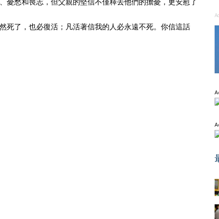
、憂愁和喪志，但父親的堅信不僅釋去他們的擔憂，更安慰了
A
然死了，也必復活；凡活著信我的人必永遠不死。你信這話
A
A