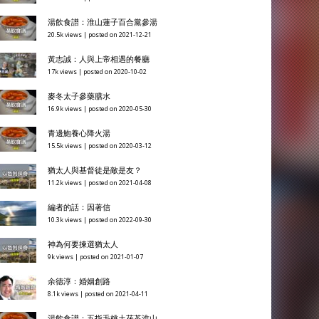
湯飲食譜：淮山蓮子百合黨參湯
20.5k views
|
posted on 2021-12-21
黃志誠：人與上帝相遇的餐廳
17k views
|
posted on 2020-10-02
麥冬太子參藥膳水
16.9k views
|
posted on 2020-05-30
青邊鮑養心降火湯
15.5k views
|
posted on 2020-03-12
猶太人與基督徒是敵是友？
11.2k views
|
posted on 2021-04-08
編者的話：因著信
10.3k views
|
posted on 2022-09-30
神為何要揀選猶太人
9k views
|
posted on 2021-01-07
余德淳：婚姻創路
8.1k views
|
posted on 2021-04-11
湯飲食譜：五指毛桃土茯苓淮山