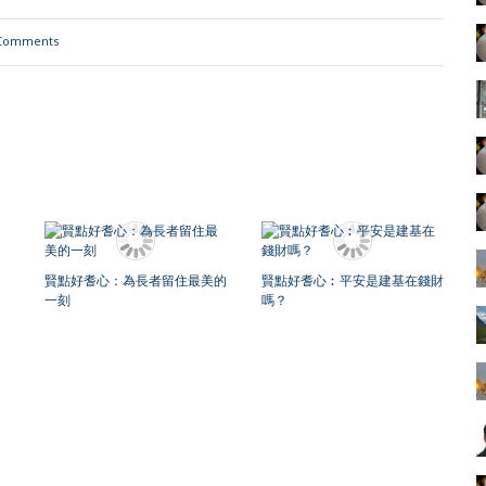
Comments
賢點好耆心：為長者留住最美的
賢點好耆心︰平安是建基在錢財
一刻
嗎？