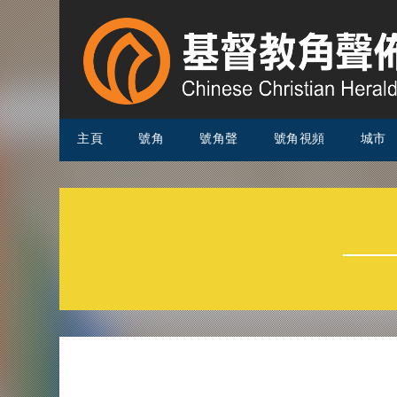
主頁
號角
號角聲
號角視頻
城市