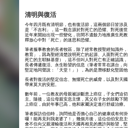
清明與復活
今年四月既有清明節，也有復活節，這兩個節日皆涉及
是「不吉利」，這一觀念源於對死亡的恐懼、對死後世
近年來開始出現一些變化，坊間不遺餘力地推廣生死教
釋放心中對「死亡」的迷思和恐懼。
筆者服事教會的長者牧區，除了經常教授聖經知識外，
教育」，因為聖經清楚說明死亡的起源、人面對死亡的
死亡的主耶穌基督），這不但叫人對死亡有正確認識，
長者傳遞復活、永生盼望的信息（筆者常常在講台，向
堅定地同聲說：「天堂！」），為的是潛移默化堅固他
長者對復活的堅定信念、無懼死亡的威脅，以及對天國
帶來莫大的安慰。
數年前，一位教友的母親被診斷患上癌症，子女們迫切
主。隨後，這位母親安息主懷，其父在子女的鼓勵下開
上癌症，由於年事已高，他和家屬決定進行舒緩治療。
筆者探訪伯伯時，詢問他是否擔心自己的健康或有何掛
囉！能再見到我老婆了！」幾個月後，這位伯伯安息主
會不住向父親灌輸復活和天國再相見的應許與盼望，堅