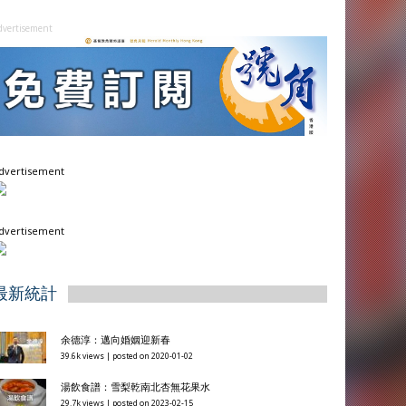
dvertisement
dvertisement
dvertisement
最新統計
余德淳：邁向婚姻迎新春
39.6k views
|
posted on 2020-01-02
湯飲食譜：雪梨乾南北杏無花果水
29.7k views
|
posted on 2023-02-15