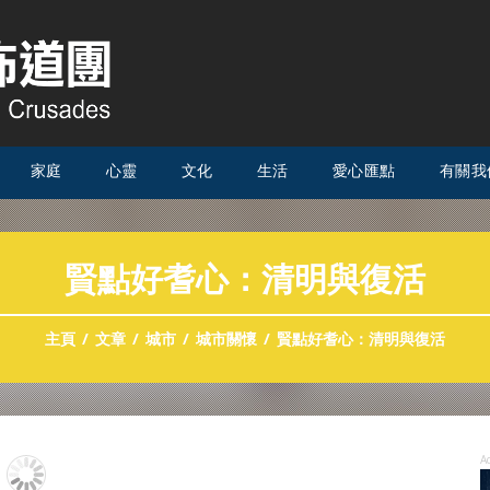
家庭
心靈
文化
生活
愛心匯點
有關我
賢點好耆心：清明與復活
主頁
文章
城市
城市關懷
賢點好耆心：清明與復活
A