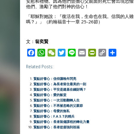
安慰和禮物。因為他們曾擔心父親面對死亡會出現恐懼
他們、激勵了他們對神的信心！
「耶穌對她說：『復活在我，生命也在我。信我的人雖
嗎？』」（約翰福音十一章 25-26節）
文：
翁奕賢
F
W
W
T
L
E
P
C
S
a
h
e
w
i
m
r
o
h
Related Posts:
c
a
C
i
n
a
i
p
a
e
t
h
t
e
i
n
y
r
賢點好耆心：信仰讓晚年閃亮
b
s
a
t
l
t
L
e
賢點好耆心：為長者留住最美的一刻
賢點好耆心︰平安是建基在錢財嗎？
o
A
t
e
F
i
賢點好耆心：愛的飯堂
o
p
r
r
n
賢點好耆心：一次活動翻轉人生
賢點好耆心：不再被忽略的父親節
k
p
i
k
賢點好耆心：母愛的無私
e
賢點好耆心：F.A.S.T的精兵
賢點好耆心：長者裝備課程的轉化力量
n
賢點好耆心：長者從倔強到祝福
d