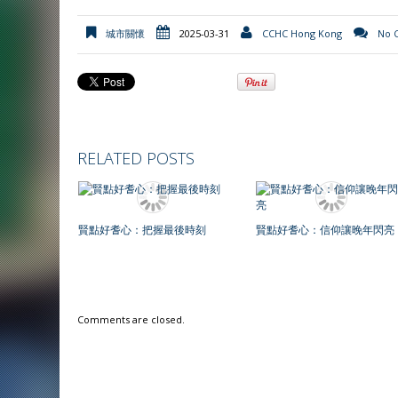
l
y
城市關懷
2025-03-31
CCHC Hong Kong
No 
RELATED POSTS
賢點好耆心：把握最後時刻
賢點好耆心：信仰讓晚年閃亮
Comments are closed.