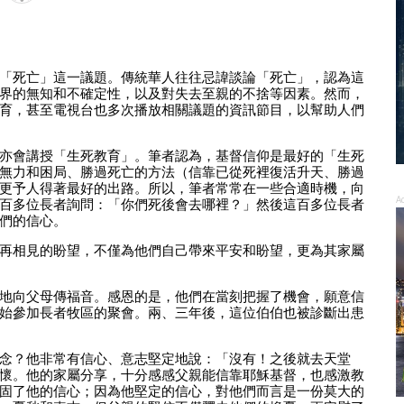
「死亡」這一議題。傳統華人往往忌諱談論「死亡」，認為這
界的無知和不確定性，以及對失去至親的不捨等因素。然而，
育，甚至電視台也多次播放相關議題的資訊節目，以幫助人們
亦會講授「生死教育」。筆者認為，基督信仰是最好的「生死
無力和困局、勝過死亡的方法（信靠已從死裡復活升天、勝過
更予人得著最好的出路。所以，筆者常常在一些合適時機，向
A
百多位長者詢問：「你們死後會去哪裡？」然後這百多位長者
們的信心。
再相見的盼望，不僅為他們自己帶來平安和盼望，更為其家屬
地向父母傳福音。感恩的是，他們在當刻把握了機會，願意信
始參加長者牧區的聚會。兩、三年後，這位伯伯也被診斷出患
念？他非常有信心、意志堅定地說：「沒有！之後就去天堂
懷。他的家屬分享，十分感感父親能信靠耶穌基督，也感激教
固了他的信心；因為他堅定的信心，對他們而言是一份莫大的