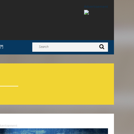
Advertisement
們
dvertisement