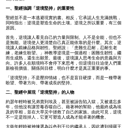
一、聖經強調「逆境堅持」的重要性
聖經並不是一本逃避現實的書。相反，它承認人生充滿挑戰，
同時指出：逆境是塑造生命的土壤。逆境之所以重要，有三個
原因。
首先，逆境讓人看見自己的力量與限制。人不是全能，但也不
是無能。逆境使人更清楚自己真正能依靠的是什麼。其次，逆
境讓人鍛練品格與韌性。聖經說：「患難生忍耐，忍耐生老
練，老練生盼望。」神教導逆境是一個過程：困難生韌性，繼
而生成熟，還生出願景。最後，逆境讓人思考生命的意義與方
向。許多人在順境時不會停下來思考，但逆境往往迫使人們重
新檢視價值、關係與目標，明白什麼才是真正重要的事。
「逆境堅持」不是壓抑情緒，也不是盲目硬撐，而是一種帶著
盼望、帶著方向、帶著成長的堅持。
二、聖經中展現「逆境堅持」的人物
約瑟年輕時被兄弟賣到埃及，甚至被誣告陷入獄，又被遺忘多
年，但他沒有讓苦毒吞噬自己。藉著神的幫助，他最終成為埃
及的宰相，並在大旱災中拯救了自己的家族。由此可見，逆境
不一定是毀掉人，它更可塑造人成為才能卓著的機會。
大衛年輕時被神揀選為以色列王位的繼承人，因此遭到掃羅王