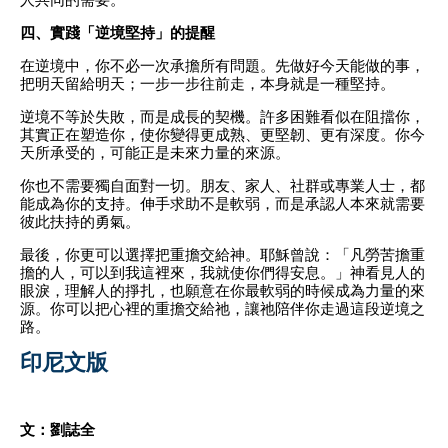
四、實踐「逆境堅持」的提醒
在逆境中，你不必一次承擔所有問題。先做好今天能做的事，
把明天留給明天；一步一步往前走，本身就是一種堅持。
逆境不等於失敗，而是成長的契機。許多困難看似在阻擋你，
其實正在塑造你，使你變得更成熟、更堅韌、更有深度。你今
天所承受的，可能正是未來力量的來源。
你也不需要獨自面對一切。朋友、家人、社群或專業人士，都
能成為你的支持。伸手求助不是軟弱，而是承認人本來就需要
彼此扶持的勇氣。
最後，你更可以選擇把重擔交給神。耶穌曾說：「凡勞苦擔重
擔的人，可以到我這裡來，我就使你們得安息。」神看見人的
眼淚，理解人的掙扎，也願意在你最軟弱的時候成為力量的來
源。你可以把心裡的重擔交給祂，讓祂陪伴你走過這段逆境之
路。
印尼文版
文：劉誌全