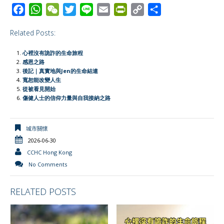
F
W
W
T
L
E
P
C
S
a
h
e
w
i
m
r
o
h
Related Posts:
c
a
C
i
n
a
i
p
a
e
t
h
t
e
i
n
y
r
心裡沒有詭詐的生命旅程
b
s
a
t
l
t
L
e
感恩之路
後記｜真實地與Jen的生命結連
o
A
t
e
F
i
寬恕能改變人生
o
p
r
r
n
從被看見開始
傷健人士的信仰力量與自我接納之路
k
p
i
k
e
n
城市關懷
d
2026-06-30
l
CCHC Hong Kong
y
No Comments
RELATED POSTS