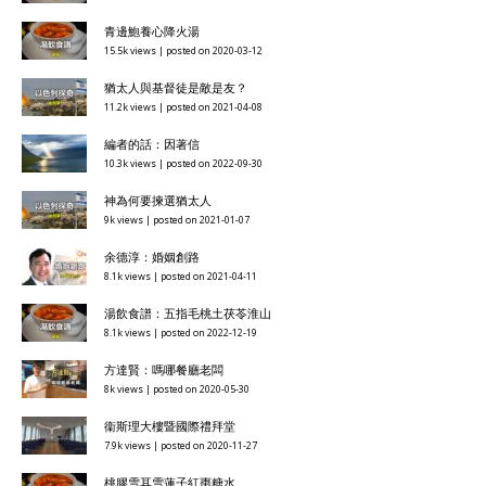
青邊鮑養心降火湯
15.5k views
|
posted on 2020-03-12
猶太人與基督徒是敵是友？
11.2k views
|
posted on 2021-04-08
編者的話：因著信
10.3k views
|
posted on 2022-09-30
神為何要揀選猶太人
9k views
|
posted on 2021-01-07
余德淳：婚姻創路
8.1k views
|
posted on 2021-04-11
湯飲食譜：五指毛桃土茯苓淮山
8.1k views
|
posted on 2022-12-19
方達賢：嗎哪餐廳老闆
8k views
|
posted on 2020-05-30
衞斯理大樓暨國際禮拜堂
7.9k views
|
posted on 2020-11-27
桃膠雪耳雪蓮子紅棗糖水