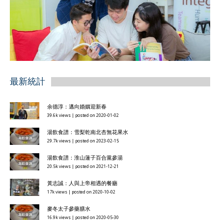
最新統計
余德淳：邁向婚姻迎新春
39.6k views
|
posted on 2020-01-02
湯飲食譜：雪梨乾南北杏無花果水
29.7k views
|
posted on 2023-02-15
湯飲食譜：淮山蓮子百合黨參湯
20.5k views
|
posted on 2021-12-21
黃志誠：人與上帝相遇的餐廳
17k views
|
posted on 2020-10-02
麥冬太子參藥膳水
16.9k views
|
posted on 2020-05-30