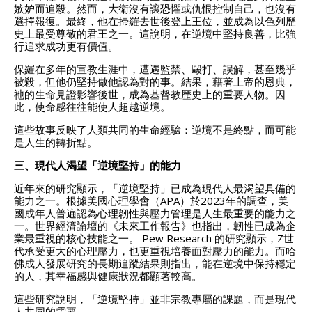
嫉妒而追殺。然而，大衛沒有讓恐懼或仇恨控制自己，也沒有
選擇報復。最終，他在掃羅去世後登上王位，並成為以色列歷
史上最受尊敬的君王之一。這說明，在逆境中堅持良善，比強
行追求成功更有價值。
保羅在多年的宣教生涯中，遭遇監禁、毆打、誤解，甚至幾乎
被殺，但他仍堅持做他認為對的事。結果，藉著上帝的恩典，
祂的生命見證影響後世，成為基督教歷史上的重要人物。因
此，使命感往往能使人超越逆境。
這些故事反映了人類共同的生命經驗：逆境不是終點，而可能
是人生的轉折點。
三、現代人渴望「逆境堅持」的能力
近年來的研究顯示，「逆境堅持」已成為現代人最渴望具備的
能力之一。根據美國心理學會（APA）於2023年的調查，美
國成年人普遍認為心理韌性與壓力管理是人生最重要的能力之
一。世界經濟論壇的《未來工作報告》也指出，韌性已成為企
業最重視的核心技能之一。 Pew Research 的研究顯示，Z世
代承受更大的心理壓力，也更重視培養面對壓力的能力。而哈
佛成人發展研究的長期追蹤結果則指出，能在逆境中保持穩定
的人，其幸福感與健康狀況都顯著較高。
這些研究說明，「逆境堅持」並非宗教專屬的課題，而是現代
人共同的需要。