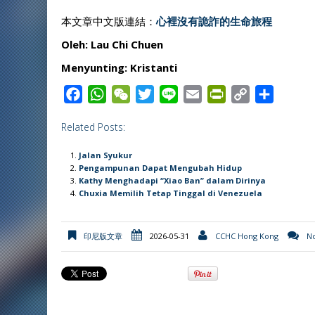
本文章中文版連結：
心裡沒有詭詐的生命旅程
Oleh: Lau Chi Chuen
Menyunting: Kristanti
F
W
W
T
L
E
P
C
S
a
h
e
w
i
m
r
o
h
Related Posts:
c
a
C
i
n
a
i
p
a
e
t
h
t
e
i
n
y
r
Jalan Syukur
b
s
a
t
l
t
L
e
Pengampunan Dapat Mengubah Hidup
Kathy Menghadapi “Xiao Ban” dalam Dirinya
o
A
t
e
F
i
Chuxia Memilih Tetap Tinggal di Venezuela
o
p
r
r
n
k
p
i
k
印尼版文章
2026-05-31
CCHC Hong Kong
N
e
n
d
l
y