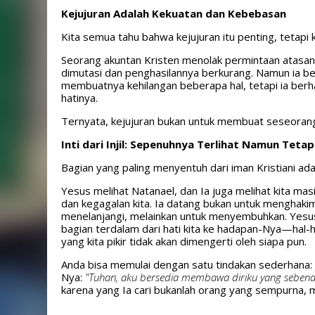
Kejujuran Adalah Kekuatan dan Kebebasan
Kita semua tahu bahwa kejujuran itu penting, tetapi 
Seorang akuntan Kristen menolak permintaan atasa
dimutasi dan penghasilannya berkurang. Namun ia berk
membuatnya kehilangan beberapa hal, tetapi ia ber
hatinya.
Ternyata, kejujuran bukan untuk membuat seseora
Inti dari Injil: Sepenuhnya Terlihat Namun Teta
Bagian yang paling menyentuh dari iman Kristiani ad
Yesus melihat Natanael, dan Ia juga melihat kita m
dan kegagalan kita. Ia datang bukan untuk menghaki
menelanjangi, melainkan untuk menyembuhkan. Yesu
bagian terdalam dari hati kita ke hadapan-Nya—hal-hal
yang kita pikir tidak akan dimengerti oleh siapa pun.
Anda bisa memulai dengan satu tindakan sederhana: 
Nya:
"Tuhan, aku bersedia membawa diriku yang seben
karena yang Ia cari bukanlah orang yang sempurna,