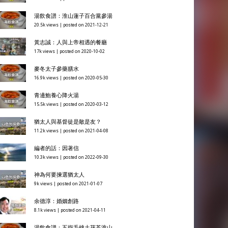
湯飲食譜：淮山蓮子百合黨參湯
20.5k views
|
posted on 2021-12-21
黃志誠：人與上帝相遇的餐廳
17k views
|
posted on 2020-10-02
麥冬太子參藥膳水
16.9k views
|
posted on 2020-05-30
青邊鮑養心降火湯
15.5k views
|
posted on 2020-03-12
猶太人與基督徒是敵是友？
11.2k views
|
posted on 2021-04-08
編者的話：因著信
10.3k views
|
posted on 2022-09-30
神為何要揀選猶太人
9k views
|
posted on 2021-01-07
余德淳：婚姻創路
8.1k views
|
posted on 2021-04-11
湯飲食譜：五指毛桃土茯苓淮山