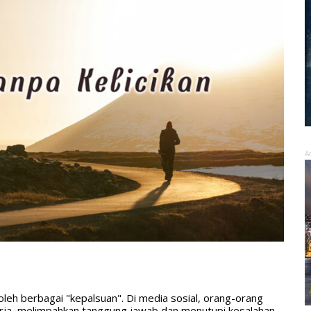
A
ngi oleh berbagai "kepalsuan". Di media sosial, orang-orang
kerja, melimpahkan tanggung jawab dan menutupi kesalahan