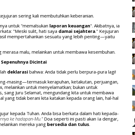
kejujuran sering kali membutuhkan keberanian.
nnya untuk "memalsukan
laporan keuangan
". Akibatnya, ia
ata: "Meski sulit, hati saya
damai sejahtera
." Kejujuran
hasil mempertahankan sesuatu yang lebih penting—yaitu
ng merasa malu, melainkan untuk membawa kesembuhan.
p Sepenuhnya Dicintai
alah
deklarasi
bahwa: Anda tidak perlu berpura-pura lagi!
asing-masing—termasuk kerapuhan, ketakutan, perjuangan,
mi, melainkan untuk menyelamatkan; bukan untuk
s, sang Juru Selamat, mengundang kita untuk membawa
 yang tidak berani kita katakan kepada orang lain, hal-hal
jujur kepada Tuhan. Anda bisa berkata dalam hati kepada-
arnya ke hadapan-Mu."
Doa seperti ini pasti akan Ia dengar,
 melainkan mereka yang
bersedia dan tulus
.