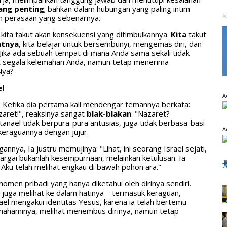
ang penting
; bahkan dalam hubungan yang paling intim
A
kan perasaan yang sebenarnya.
i kita takut akan konsekuensi yang ditimbulkannya.
Kita
takut
atnya
, kita belajar untuk bersembunyi, mengemas diri, dan
Jika ada sebuah tempat di mana Anda sama sekali tidak
at segala kelemahan Anda, namun tetap menerima
Nya?
l
A
. Ketika dia pertama kali mendengar temannya berkata:
aret!", reaksinya sangat
blak-blakan
: "Nazaret?
anael tidak berpura-pura antusias, juga tidak berbasa-basi
A
eraguannya dengan jujur.
ya, Ia justru memujinya: "Lihat, ini seorang Israel sejati,
argai bukanlah kesempurnaan, melainkan ketulusan. Ia
Aku telah melihat engkau di bawah pohon ara."
momen pribadi yang hanya diketahui oleh dirinya sendiri.
pi juga melihat ke dalam hatinya—termasuk keraguan,
nael mengakui identitas Yesus, karena ia telah bertemu
ahaminya, melihat menembus dirinya, namun tetap