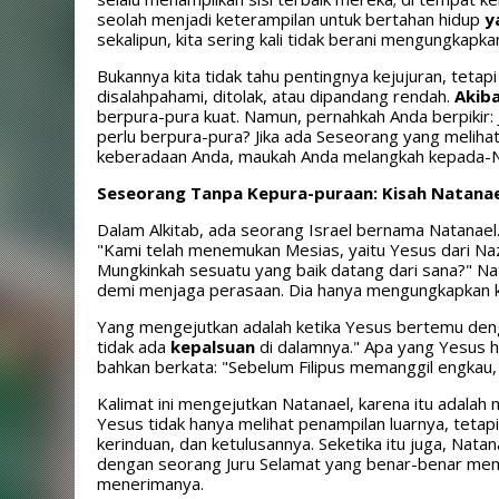
seolah menjadi keterampilan untuk bertahan hidup
y
sekalipun, kita sering kali tidak berani mengungkap
Bukannya kita tidak tahu pentingnya kejujuran, tetap
disalahpahami, ditolak, atau dipandang rendah.
Akib
berpura-pura kuat. Namun, pernahkah Anda berpikir: 
perlu berpura-pura? Jika ada Seseorang yang melih
keberadaan Anda, maukah Anda melangkah kepada-
Seseorang Tanpa Kepura-puraan: Kisah Natanae
Dalam Alkitab, ada seorang Israel bernama Natanael
"Kami telah menemukan Mesias, yaitu Yesus dari Naz
Mungkinkah sesuatu yang baik datang dari sana?" Nat
demi menjaga perasaan. Dia hanya mengungkapkan k
Yang mengejutkan adalah ketika Yesus bertemu dengann
tidak ada
kepalsuan
di dalamnya." Apa yang Yesus h
bahkan berkata: "Sebelum Filipus memanggil engkau, 
Kalimat ini mengejutkan Natanael, karena itu adalah 
Yesus tidak hanya melihat penampilan luarnya, teta
kerinduan, dan ketulusannya. Seketika itu juga, Nata
dengan seorang Juru Selamat yang benar-benar mem
menerimanya.