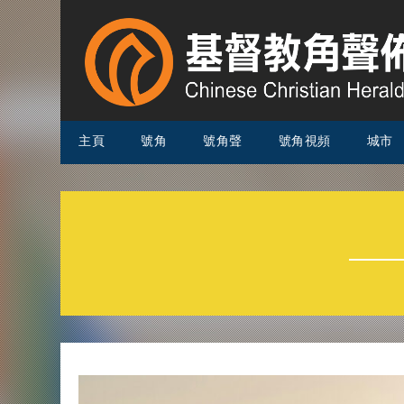
主頁
號角
號角聲
號角視頻
城市