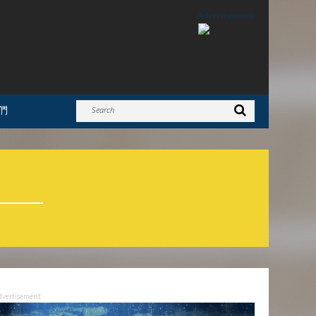
Advertisement
們
N
dvertisement