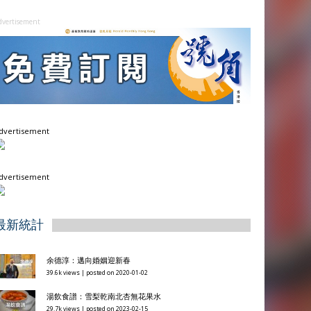
dvertisement
dvertisement
dvertisement
最新統計
余德淳：邁向婚姻迎新春
39.6k views
|
posted on 2020-01-02
湯飲食譜：雪梨乾南北杏無花果水
29.7k views
|
posted on 2023-02-15