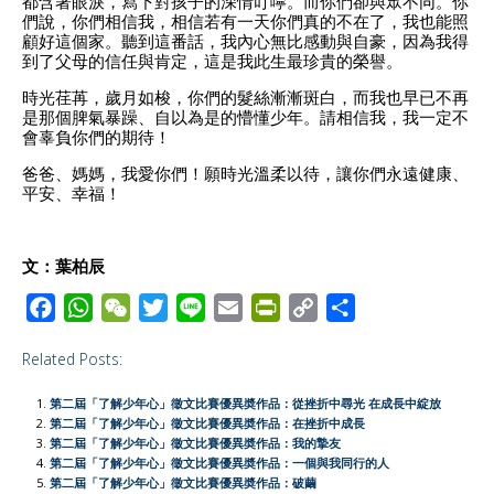
都含著眼淚，寫下對孩子的深情叮嚀。而你們卻與眾不同。你
們說，你們相信我，相信若有一天你們真的不在了，我也能照
顧好這個家。聽到這番話，我內心無比感動與自豪，因為我得
到了父母的信任與肯定，這是我此生最珍貴的榮譽。
時光荏苒，歲月如梭，你們的髮絲漸漸斑白，而我也早已不再
是那個脾氣暴躁、自以為是的懵懂少年。請相信我，我一定不
會辜負你們的期待！
爸爸、媽媽，我愛你們！願時光溫柔以待，讓你們永遠健康、
平安、幸福！
文：葉柏辰
F
W
W
T
L
E
P
C
S
a
h
e
w
i
m
r
o
h
Related Posts:
c
a
C
i
n
a
i
p
a
e
t
h
t
e
i
n
y
r
第二屆「了解少年心」徵文比賽優異奬作品：從挫折中尋光 在成長中綻放
b
s
a
t
l
t
L
e
第二屆「了解少年心」徵文比賽優異奬作品：在挫折中成長
第二屆「了解少年心」徵文比賽優異奬作品：我的摯友
o
A
t
e
F
i
第二屆「了解少年心」徵文比賽優異奬作品：一個與我同行的人
o
p
r
r
n
第二屆「了解少年心」徵文比賽優異奬作品：破繭