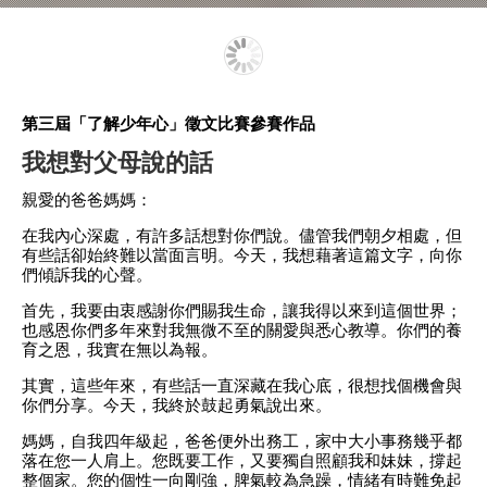
第三屆
「了解少年心」徵文比賽
參賽
作品
我想對父母說的話
親愛的爸爸媽媽：
在我內心深處，有許多話想對你們說。儘管我們朝夕相處，但
有些話卻始終難以當面言明。今天，我想藉著這篇文字，向你
們傾訴我的心聲。
首先，我要由衷感謝你們賜我生命，讓我得以來到這個世界；
也感恩你們多年來對我無微不至的關愛與悉心教導。你們的養
育之恩，我實在無以為報。
其實，這些年來，有些話一直深藏在我心底，很想找個機會與
你們分享。今天，我終於鼓起勇氣說出來。
媽媽，自我四年級起，爸爸便外出務工，家中大小事務幾乎都
落在您一人肩上。您既要工作，又要獨自照顧我和妹妹，撐起
整個家。您的個性一向剛強，脾氣較為急躁，情緒有時難免起