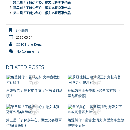
第二屆「了解少年心」徵文比賽季軍作品
k
p
i
k
第二屆「了解少年心」徵文比賽亞軍作品
e
第二屆「了解少年心」徵文比賽冠軍作品
n
d
文化藝術
l
2026-03-31
y
CCHC Hong Kong
No Comments
RELATED POSTS
角聲與你：若不支持 文字宣教如何延
蘇冠強博士著作現正於角聲有售(可
續？
享九折優惠)
第三屆「了解少年心」徵文比賽冠軍
角聲與你：當書室消失 角聲文字宣教
作品(高級組)
更需要支持