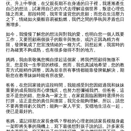
伏。升上中學後，在父親長期不在身邊的日子裡，我逐漸產生
自己的想法，試著用自己的方式去理解這個世界，叛逆心理也
隨之而來。那段時間，我常常違背您的意願；而您在生活壓力
之下，情緒如火藥般容易被點燃，我們之間的爭執與矛盾也日
漸增多。
如今，我慢慢了解您的想法與對我的愛，也明白您一個人既要
工作，又要照顧兩個孩子的艱辛與無奈。或許正因為精力有
限，發脾氣成了您宣洩情緒的一種方式。回想起來，我當時的
行為確實不夠成熟，也有很多做得不對的地方。
媽媽，我由衷敬佩您獨自撐起這個家，將我們照顧得無微不
至。您是我一生學習的榜樣。然而，我也真誠地希望，您的教
育方式能稍作調整，因為並非所有事情都能靠發脾氣解決，期
盼您在教導妹妹時能有所改變。
爸爸，在您回家後的這段時間，我能感受到您因錯過我和妹妹
重要的成長階段而心懷愧疚，也努力想彌補我們。但爸爸，這
並不是您的錯。您身為一家之主，在家庭面臨困難時選擇外出
打拼，這正是您的責任與擔當，我完全能夠理解。所以，請您
不要再覺得虧欠我們；能夠一家人平安、安穩地生活在一起，
便已是最好的。
爸媽，還記得那次家長會嗎？學校的心理老師請家長模擬身處
一架即將失事的飛機上，寫下最後想對孩子說的話。許多家長