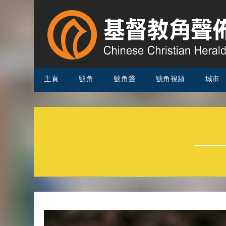
主頁
號角
號角聲
號角視頻
城市