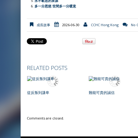
永不歇息的泉源
多一分恩慈 世間多一分暖意
k
p
i
k
e
n
成長故事
2026-06-30
CCHC Hong Kong
No 
d
l
y
RELATED POSTS
從反叛到謙卑
難能可貴的誠信
Comments are closed.