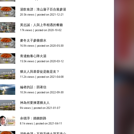
湯飲食譜：淮山蓮子百合黨參湯
20.5k views
|
posted on 2021-12-21
黃志誠：人與上帝相遇的餐廳
17k views
|
posted on 2020-10-02
麥冬太子參藥膳水
16.9k views
|
posted on 2020-05-30
青邊鮑養心降火湯
15.5k views
|
posted on 2020-03-12
猶太人與基督徒是敵是友？
11.2k views
|
posted on 2021-04-08
編者的話：因著信
10.3k views
|
posted on 2022-09-30
神為何要揀選猶太人
9k views
|
posted on 2021-01-07
余德淳：婚姻創路
8.1k views
|
posted on 2021-04-11
湯飲食譜：五指毛桃土茯苓淮山