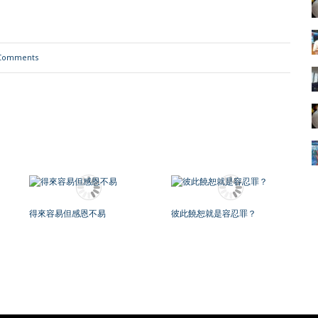
Comments
得來容易但感恩不易
彼此饒恕就是容忍罪？