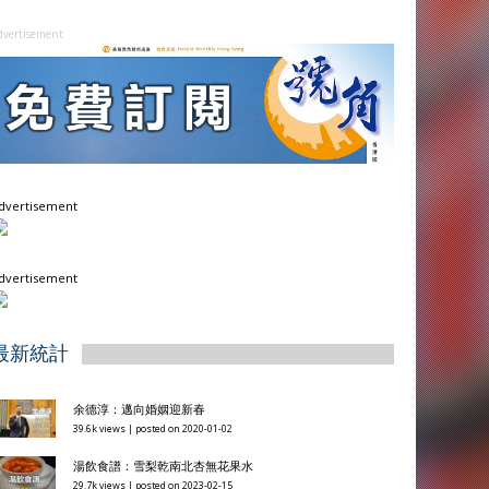
dvertisement
dvertisement
dvertisement
最新統計
余德淳：邁向婚姻迎新春
39.6k views
|
posted on 2020-01-02
湯飲食譜：雪梨乾南北杏無花果水
29.7k views
|
posted on 2023-02-15