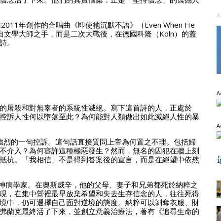
A
n）在2011年創作的合唱曲《即使祂沉默不語》（Even When He
非出自文學大師之手，而是二次大戰後，在德國科隆（Köln）的蓋
詩。
A
的屠殺和對無辜者的系統性滅絕。寫下這首詩的人，正處於
控訴人性何以墮落至此？為何能對人類做出如此滅絕人性的暴
A
ent）是最強烈的一句控訴。這句話直接質問上帝為何置之不理。包括婦
不介入？為何容許這種極惡發生？然而，無名的囚犯在牆上刻
抵抗。「我相信」不是得到答案後的宣言，而是在絕望中依然
利猶太人精神病學家。在奧斯威辛，他的父母、妻子和兄弟都死於納粹之
現，在集中營裡最早放棄希望和失去生存信念的人，往往死得
境中，仍可選擇自己面對逆境的態度。納粹可以剝奪衣服、財
弗蘭克最終活了下來，並創立意義治療法，著有《追尋生命的