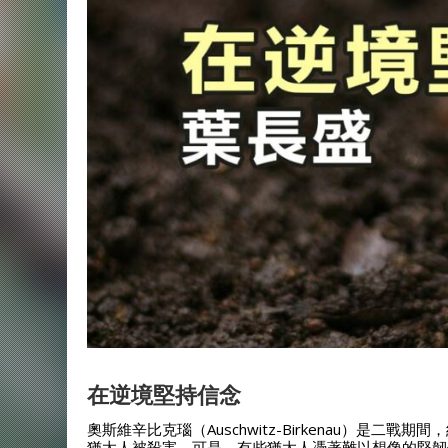
在逆境堅持信念
奧斯維辛比克瑙（Auschwitz-Birkenau）是
猶太人被殺害。可是，有些猶太人憑著難以想像的堅韌