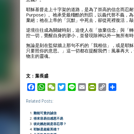
耶穌基督走上十字架的道路，是為了崇高的信念而忍耐，為了崇高的意
Purpose）。祂承受最殘酷的刑罰，以義代替不義
棄絕；祂在上帝的「沉默」中死去，卻從死裡復活，敲
逆境往往成為關鍵時刻，迫使人在「放棄信念」與「轉
控一切，覺醒自身的渺小，並發現除神以外一無所有時
無論是刻在監獄牆上那句不朽的「我相信」，或是耶穌
只要照你的意思。」這一切都在提醒我們：風暴再大，
物主的靈魂。
文：葉長盛
F
W
W
T
L
E
P
C
S
a
h
e
w
i
m
r
o
h
Related Posts:
c
a
C
i
n
a
i
p
a
e
t
h
t
e
i
n
y
r
難能可貴的誠信
b
s
a
t
l
t
L
e
得來容易但感恩不易
彼此饒恕就是容忍罪？
o
A
t
e
F
i
耶穌是超級英雄？
o
p
r
r
n