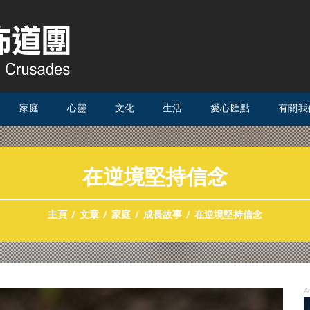
家庭
心靈
文化
生活
愛心匯點
有關我
在逆境堅持信念
主頁
文章
家庭
成長故事
在逆境堅持信念
A