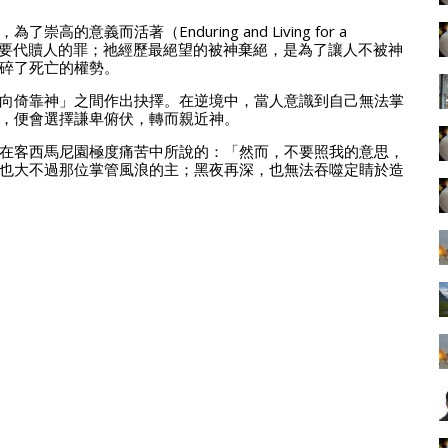
義而活著（Enduring and Living for a
，為要代贖人的罪；祂經歷最絕望的被神棄絕，是為了讓人不被神
碎了死亡的權勢。
向倚靠神」之間作出抉擇。在逆境中，當人意識到自己無法掌
，便會選擇謙卑俯伏，轉而親近神。
在客西馬尼園極度痛苦中所說的：「然而，不要照我的意思，
也大不過那位掌管風浪的主；黑夜再深，也無法吞噬定睛於造