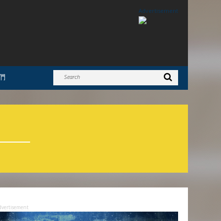
Advertisement
們
dvertisement