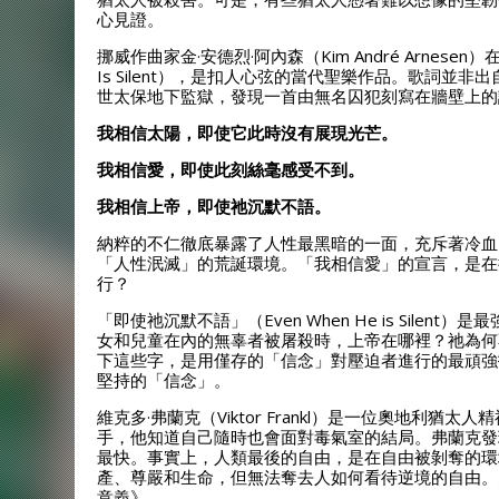
心見證。
挪威作曲家金·安德烈·阿內森（Kim André Arnese
Is Silent），是扣人心弦的當代聖樂作品。歌詞並
世太保地下監獄，發現一首由無名囚犯刻寫在牆壁上的
我相信太陽，即使它此時沒有展現光芒。
我相信愛，即使此刻絲毫感受不到。
我相信上帝，即使祂沉默不語。
納粹的不仁徹底暴露了人性最黑暗的一面，充斥著冷血
「人性泯滅」的荒誕環境。「我相信愛」的宣言，是在
行？
「即使祂沉默不語」（Even When He is Sil
女和兒童在內的無辜者被屠殺時，上帝在哪裡？祂為何
下這些字，是用僅存的「信念」對壓迫者進行的最頑強
堅持的「信念」。
維克多·弗蘭克（Viktor Frankl）是一位奧地
手，他知道自己隨時也會面對毒氣室的結局。弗蘭克發
最快。事實上，人類最後的自由，是在自由被剝奪的環
產、尊嚴和生命，但無法奪去人如何看待逆境的自由。
意義》。