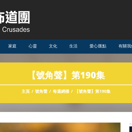
家庭
心靈
文化
生活
愛心匯點
有關我
【號角聲】第190集
主頁
號角聲
每週網播
【號角聲】第190集
A