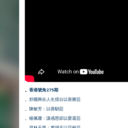
。
香港號角275期
。
舒國興在人生擂台以善勝惡
。
陳敏芳：以善馴惡
。
楊佩珊：讓感恩節以愛還惡
。
梁林天慧：實踐不以惡報惡