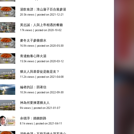
湯飲食譜：淮山蓮子百合黨參湯
20.5k views
|
posted on 2021-12-21
黃志誠：人與上帝相遇的餐廳
17k views
|
posted on 2020-10-02
麥冬太子參藥膳水
16.9k views
|
posted on 2020-05-30
青邊鮑養心降火湯
15.5k views
|
posted on 2020-03-12
猶太人與基督徒是敵是友？
11.2k views
|
posted on 2021-04-08
編者的話：因著信
10.3k views
|
posted on 2022-09-30
神為何要揀選猶太人
9k views
|
posted on 2021-01-07
余德淳：婚姻創路
8.1k views
|
posted on 2021-04-11
湯飲食譜：五指毛桃土茯苓淮山