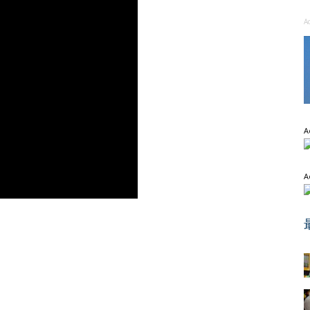
A
A
A