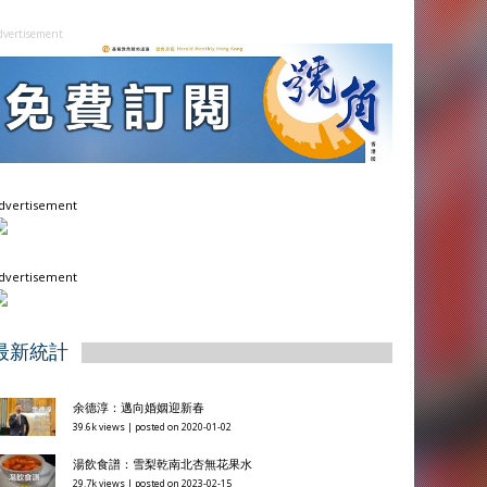
dvertisement
dvertisement
dvertisement
最新統計
余德淳：邁向婚姻迎新春
39.6k views
|
posted on 2020-01-02
湯飲食譜：雪梨乾南北杏無花果水
29.7k views
|
posted on 2023-02-15