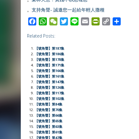
。
支持角聲- 誠邀您一起給年輕人撒種
F
W
W
T
L
E
P
C
S
a
h
e
w
i
m
r
o
h
Related Posts:
c
a
C
i
n
a
i
p
a
e
t
h
t
e
i
n
y
r
【號角聲】第187集
b
s
a
t
l
t
L
e
【號角聲】第186集
【號角聲】第178集
o
A
t
e
F
i
【號角聲】第171集
o
p
r
r
n
【號角聲】第166集
【號角聲】第161集
k
p
i
k
【號角聲】第147集
e
【號角聲】第126集
【號角聲】第117集
n
【號角聲】第102集
d
【號角聲】第84集
l
【號角聲】第70集
【號角聲】第66集
y
【號角聲】第65集
【號角聲】第63集
【號角聲】第61集
【號角聲】第47集