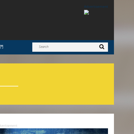
Advertisement
們
dvertisement