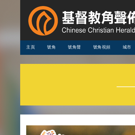
主頁
號角
號角聲
號角視頻
城市