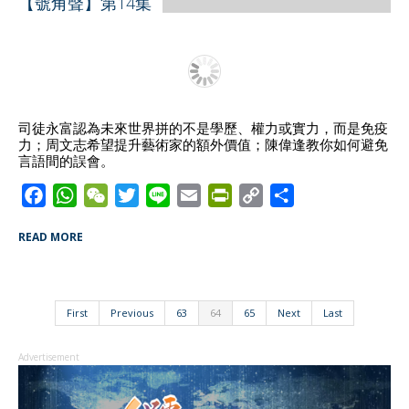
【號角聲】第14集
o
A
t
e
F
i
o
p
r
r
n
k
p
i
k
e
n
d
司徒永富認為未來世界拼的不是學歷、權力或實力，而是免疫
力；周文志希望提升藝術家的額外價值；陳偉逢教你如何避免
l
言語間的誤會。
y
F
W
W
T
L
E
P
C
S
a
h
e
w
i
m
r
o
h
READ MORE
c
a
C
i
n
a
i
p
a
e
t
h
t
e
i
n
y
r
b
s
a
t
l
t
L
e
o
A
t
e
F
i
First
Previous
63
64
65
Next
Last
o
p
r
r
n
Advertisement
k
p
i
k
e
n