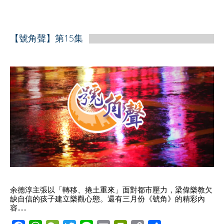
c
a
C
i
n
a
i
p
a
e
t
h
t
e
i
n
y
r
b
s
a
t
l
t
L
e
【號角聲】第15集
o
A
t
e
F
i
o
p
r
r
n
k
p
i
k
e
n
d
l
y
余德淳主張以「轉移、捲土重來」面對都市壓力，梁偉樂教欠
缺自信的孩子建立樂觀心態。還有三月份《號角》的精彩內
容......