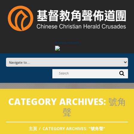
Advertisement
CATEGORY ARCHIVES:
號角
聲
主頁
CATEGORY ARCHIVES: "號角聲"