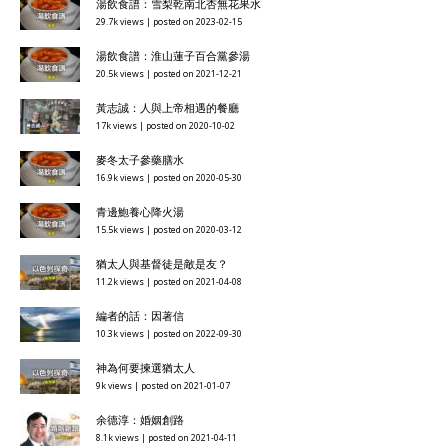
湯飲食譜：雪梨乾南北杏無花果水
29.7k views
|
posted on 2023-02-15
湯飲食譜：淮山蓮子百合黨參湯
20.5k views
|
posted on 2021-12-21
黃志誠：人與上帝相遇的餐廳
17k views
|
posted on 2020-10-02
麥冬太子參藥膳水
16.9k views
|
posted on 2020-05-30
青邊鮑養心降火湯
15.5k views
|
posted on 2020-03-12
猶太人與基督徒是敵是友？
11.2k views
|
posted on 2021-04-08
編者的話：因著信
10.3k views
|
posted on 2022-09-30
神為何要揀選猶太人
9k views
|
posted on 2021-01-07
余德淳：婚姻創路
8.1k views
|
posted on 2021-04-11