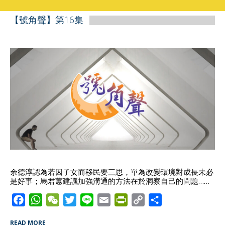
【號角聲】第16集
余德淳認為若因子女而移民要三思，單為改變環境對成長未必
是好事；馬君蕙建議加強溝通的方法在於洞察自己的問題……
F
W
W
T
L
E
P
C
S
a
h
e
w
i
m
r
o
h
READ MORE