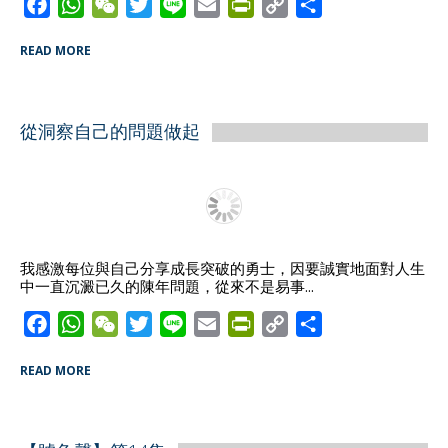
F
W
W
T
L
E
P
C
S
a
h
e
w
i
m
r
o
h
READ MORE
c
a
C
i
n
a
i
p
a
e
t
h
t
e
i
n
y
r
b
s
a
t
l
t
L
e
從洞察自己的問題做起
o
A
t
e
F
i
o
p
r
r
n
k
p
i
k
e
n
d
我感激每位與自己分享成長突破的勇士，因要誠實地面對人生
中一直沉澱已久的陳年問題，從來不是易事...
l
y
F
W
W
T
L
E
P
C
S
a
h
e
w
i
m
r
o
h
READ MORE
c
a
C
i
n
a
i
p
a
e
t
h
t
e
i
n
y
r
b
s
a
t
l
t
L
e