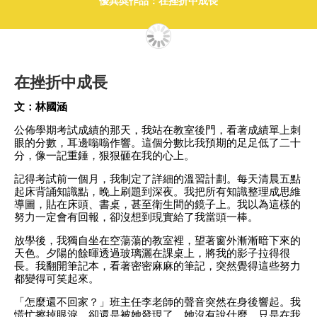
優異奬作品：在挫折中成長
在挫折中成長
文：林國涵
公佈學期考試成績的那天，我站在教室後門，看著成績單上刺
眼的分數，耳邊嗡嗡作響。這個分數比我預期的足足低了二十
分，像一記重錘，狠狠砸在我的心上。
記得考試前一個月，我制定了詳細的溫習計劃。每天清晨五點
起床背誦知識點，晚上刷題到深夜。我把所有知識整理成思維
導圖，貼在床頭、書桌，甚至衛生間的鏡子上。我以為這樣的
努力一定會有回報，卻沒想到現實給了我當頭一棒。
放學後，我獨自坐在空蕩蕩的教室裡，望著窗外漸漸暗下來的
天色。夕陽的餘暉透過玻璃灑在課桌上，將我的影子拉得很
長。我翻開筆記本，看著密密麻麻的筆記，突然覺得這些努力
都變得可笑起來。
「怎麼還不回家？」班主任李老師的聲音突然在身後響起。我
慌忙擦掉眼淚，卻還是被她發現了。她沒有說什麼，只是在我