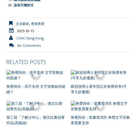
沒有不晴的天
文化藝術
,
香港角聲
2025-10-15
CCHC Hong Kong
No Comments
RELATED POSTS
角聲與你：若不支持 文字宣教如何延
蘇冠強博士著作現正於角聲有售(可
續？
享九折優惠)
第三屆「了解少年心」徵文比賽冠軍
角聲與你：當書室消失 角聲文字宣教
作品(高級組)
更需要支持