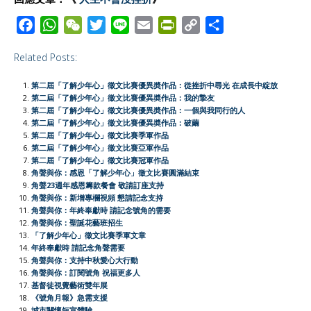
F
W
W
T
L
E
P
C
S
a
h
e
w
i
m
r
o
h
Related Posts:
c
a
C
i
n
a
i
p
a
e
t
h
t
e
i
n
y
r
第二屆「了解少年心」徵文比賽優異奬作品：從挫折中尋光 在成長中綻放
b
s
a
t
l
t
L
e
第二屆「了解少年心」徵文比賽優異奬作品：我的摯友
第二屆「了解少年心」徵文比賽優異奬作品：一個與我同行的人
o
A
t
e
F
i
第二屆「了解少年心」徵文比賽優異奬作品：破繭
o
p
r
r
n
第二屆「了解少年心」徵文比賽季軍作品
第二屆「了解少年心」徵文比賽亞軍作品
k
p
i
k
第二屆「了解少年心」徵文比賽冠軍作品
e
角聲與你：感恩「了解少年心」徵文比賽圓滿結束
角聲23週年感恩籌款餐會 敬請訂座支持
n
角聲與你：新增專欄視頻 懇請記念支持
d
角聲與你：年終奉獻時 請記念號角的需要
l
角聲與你：聖誕花藝班招生
「了解少年心」徵文比賽季軍文章
y
年終奉獻時 請記念角聲需要
角聲與你：支持中秋愛心大行動
角聲與你：訂閱號角 祝福更多人
基督徒視覺藝術雙年展
《號角月報》急需支援
城市關懷短宣體驗