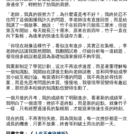
身邊坐下，輕輕拍了拍我的肩膀。
「老師，我真的很努力了，為什麼還是考不好？」我終於忍不
住問了這個困擾我許久的問題。李老師沒有直接回答，而是給
我講了一個故事。她說：「竹子在前四年只能長三厘米，但從
第五年開始，每天能長三十厘米。原來在前四年，竹子一直在
向下紮根，為後來的快速生長儲存力量。」
「你現在就像這棵竹子，看似沒有進步，其實正在紮根。」李
老師的話讓我豁然開朗。我翻開試卷，仔細分析每一道錯題，
發現很多錯誤都是因為基礎知識掌握得不夠牢固。
我重新制定了學習計劃，這次不再追求速度，而是著重理解每
一個知識點。我開始在課後主動向老師請教，並和同學組成學
習小組互相討論。每當遇到不懂的問題，我不再急於尋找答
案，而是先思考問題的本質。慢慢地，我發現學習變得有趣起
來，那些原本枯燥的知識點也變得生動了。
一個月後的月考，我的成績有了明顯進步。看著新的成績單，
我明白了一個道理：挫折不是終點，而是新的起點。就像竹子
一樣，只有經歷過漫長的紮根期，才能迎來快速生長的時刻。
現在的我，不再害怕失敗。因為我知道，每一次挫折都是一次
成長的機會，只要不放棄，終會等到破土而出的那一天。
回應文章：《
人生不會沒挫折
》