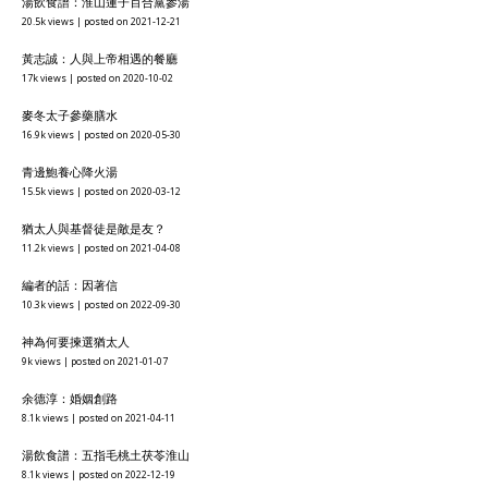
湯飲食譜：淮山蓮子百合黨參湯
20.5k views
|
posted on 2021-12-21
黃志誠：人與上帝相遇的餐廳
17k views
|
posted on 2020-10-02
麥冬太子參藥膳水
16.9k views
|
posted on 2020-05-30
青邊鮑養心降火湯
15.5k views
|
posted on 2020-03-12
猶太人與基督徒是敵是友？
11.2k views
|
posted on 2021-04-08
編者的話：因著信
10.3k views
|
posted on 2022-09-30
神為何要揀選猶太人
9k views
|
posted on 2021-01-07
余德淳：婚姻創路
8.1k views
|
posted on 2021-04-11
湯飲食譜：五指毛桃土茯苓淮山
8.1k views
|
posted on 2022-12-19