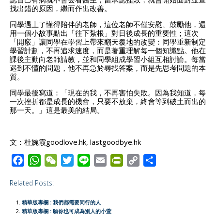
找出錯的原因，繼而作出改善。
同學遇上了懂得陪伴的老師，這位老師不僅安慰、鼓勵他，還
用一個小故事點出「往下紮根」對日後成長的重要性；這次
「開竅」讓同學在學習上帶來翻天覆地的改變：同學重新制定
學習計劃，不再追求速度，而是著重理解每一個知識點。他在
課後主動向老師請教，並和同學組成學習小組互相討論。每當
遇到不懂的問題，他不再急於尋找答案，而是先思考問題的本
質。
同學最後寫道：「現在的我，不再害怕失敗。因為我知道，每
一次挫折都是成長的機會，只要不放棄，終會等到破土而出的
那一天。」這是最美的結局。
文：杜婉霞goodlove.hk, lastgoodbye.hk
F
W
W
T
L
E
P
C
S
a
h
e
w
i
m
r
o
h
Related Posts:
c
a
C
i
n
a
i
p
a
e
t
h
t
e
i
n
y
r
精華版專欄 : 我們都需要同行的人
b
s
a
t
l
t
L
e
精華版專欄 : 願你也可成為別人的小萱