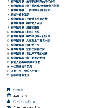
精華版專欄 : 抱著夢想高飛的時代少年
o
A
t
e
F
i
精華版專欄 : 我不是玫瑰 但我有我的美麗
o
p
r
r
n
精華版專欄 : 一個懂得回饋的女兒
鄧婉玲勇敢追夢
k
p
i
k
精華版專欄 : 神蹟就是生命改變
e
精華版專欄 : 神在向人說話
精華版專欄 : 屬靈的眼界
n
精華版專欄 : 事奉的再思
d
精華版專欄 : 神的帶領與人的回應
l
精華版專欄 : 大家都上了寶貴一課
精華版專欄 : 信仰第一身
y
精華版專欄 : 堅持堅持再堅持
精華版專欄 : 看似不可能的任務
精華版專欄 : 由一點善行開始
信的人都有神蹟隨著他們
一切際遇都有天意
在新一年，我該作什麼？
徘徊在賺蝕之間
文化藝術
2025-12-10
CCHC Hong Kong
Comments are closed