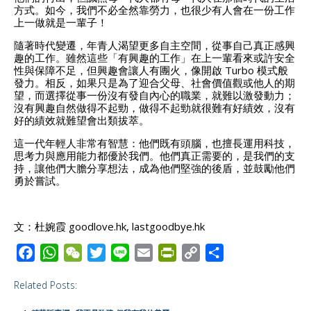
方式。如今，我們不必全然靠勞力，也很少有人會在一份工作
上一做就是一輩子！
隨著時代變遷，年青人渴望更多自主空間，從事自己真正感興
趣的工作。雖然這些「有興趣的工作」在上一輩看來或許安全
性與保障不足，但興趣會讓人有團火，像開啟 Turbo 模式般
發力。相反，如果只是為了迎合父母、社會價值觀或他人的期
望，而選擇從事一份沒有發自內心的職業，就難以激發動力；
沒有興趣自然做得不起勁，做得不起勁就很難有好績效，沒有
好的績效就難望會出類拔萃。
這一代年輕人非常有智慧：他們既有頭腦，也擅長運用科技，
思考力與應用能力都優於我們。他們真正需要的，是我們的支
持，讓他們大膽分享想法，成為他們堅強的後盾，並鼓勵他們
勇於嘗試。
文：杜婉霞 goodlove.hk, lastgoodbye.hk
F
W
W
T
L
E
P
C
S
a
h
e
w
i
m
r
o
h
Related Posts:
c
a
C
i
n
a
i
p
a
e
t
h
t
e
i
n
y
r