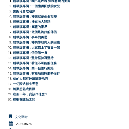
精華版專欄 : 我不是玫瑰 但我有我的美麗
b
s
a
t
l
t
L
e
精華版專欄 : 一個懂得回饋的女兒
鄧婉玲勇敢追夢
o
A
t
e
F
i
精華版專欄 : 神蹟就是生命改變
o
p
r
r
n
精華版專欄 : 神在向人說話
精華版專欄 : 屬靈的眼界
k
p
i
k
精華版專欄 : 做個足夠好的伴侶
e
精華版專欄 : 事奉的再思
精華版專欄 : 神的帶領與人的回應
n
精華版專欄 : 大家都上了寶貴一課
d
精華版專欄 : 信仰第一身
l
精華版專欄 : 堅持堅持再堅持
精華版專欄 : 看似不可能的任務
y
精華版專欄 : 由一點善行開始
精華版專欄 : 有種順服叫順勢而行
信的人都有神蹟隨著他們
一切際遇都有天意
將夢想化成目標
在新一年，我該作什麼？
徘徊在賺蝕之間
文化藝術
2025-06-30