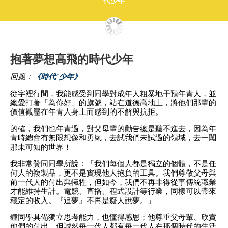
代少年
抱著夢想高飛的時代少年
回應：
《時代˙少年》
從字裡行間，我能感受到同學對成年人粗暴地干預年青人，並
總愛打著「為你好」的旗號，站在道德高地上，將他們那輩的
價值觀壓在年青人身上而感到的不解與抗拒。
的確，我們也年青過，對父母輩的勸告總是聽不進去，因為年
青時總會有無限想像和勇氣，去試我們未試過的領域，去一闖
那未可知的世界！
我非常贊同同學所說：「我們每個人都是獨立的個體，不是任
何人的複製品，更不是實現他人抱負的工具。我們尊敬父母與
前一代人的付出與犧牲，但如今，我們不再非得從事傳統職業
才能維持生計。電競、直播、程式設計等行業，同樣可以帶來
穩定的收入。『追夢』不再是癡人說夢。」
鍾同學具備獨立思考能力，也懂得感恩；他尊重父母輩、欣賞
他們的付出，但誠然每一代人都有每一代人在那個時代的生活