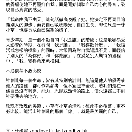
的覺醒使她不再壓抑自我，而是開始傾聽自己內心的聲音，發
現自己真實的感受。
「我命由我不由天」這句話徹底喚醒了她。她決定不再盲目追
隨別人的腳步，而要自己吸收陽光，自由生長。即使只是一株
小草，也要長成自己渴望的樣子。
青少年期，是一個不斷自問「我是誰」的階段；也是最容易受
人影響的時期。在尋問「我是誰」、「我喜歡什麼」、「我該
活成怎樣的模樣」的同時，常常因為對自我認識不足，而輕信
了別人的「為你好」和「你應該」，在滿足別人期待的過程
中，「我」變得愈來愈模糊。
不必羨慕不必比較
神創造每一個生命，皆有其特別的計劃。無論是他人的優秀或
他人的路徑，都可作為參考，但不宜照單全收。若我們走在一
條自己沒有興趣、能力、恩賜或熱情的路上，便永遠都去不到
神要我去的地方。。
玫瑰有玫瑰的美艷，小草有小草的清雅；彼此不必羨慕，更不
必比較。能活出神創造的那個「你」，就是最美麗的自己。
文：杜婉霞 goodlove.hk, lastgoodbye.hk