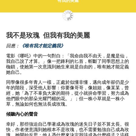
有我的美麗
我不是玫瑰 但我有我的美麗
回應：
《唯有我才能定義我》
電影《哪吒》中的一句對白：「我命由我不由天，是魔是仙，
我自己說了才算。」像一把鋒利的匕首，斬斷了同學思想上的
枷鎖，使她第一次意識到她生來就是自由的，唯有她才能定義
她自己。
同學像很多年青人一樣，正處於似懂非懂，邁向成年卻仍是少
年的階段，深受他人影響：你要像哥哥，像姐姐，像某某，曾
經，她「為了不辜負大家的期待，從小就拚命學習，努力成為
他們眼中的那朵光耀門楣的花。」；但一株小草就是一株小
草，無論如何也無法長成玫瑰。
傾聽內心的聲音
幸好，那些強迫自己學著成為玫瑰的迷失日子並不算太長。很
快，作者便意識到她根本不是玫瑰，也不需要勉強自己成為玫
瑰。她開始反思：他人憑什麼來決定我該成為什麼樣子？這樣