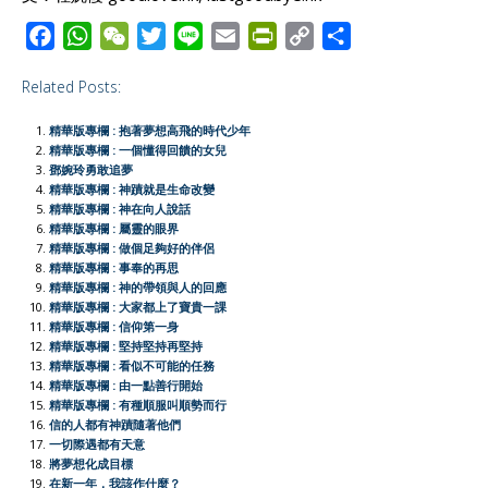
F
W
W
T
L
E
P
C
S
a
h
e
w
i
m
r
o
h
Related Posts:
c
a
C
i
n
a
i
p
a
e
t
h
t
e
i
n
y
r
精華版專欄 : 抱著夢想高飛的時代少年
b
s
a
t
l
t
L
e
精華版專欄 : 一個懂得回饋的女兒
鄧婉玲勇敢追夢
o
A
t
e
F
i
精華版專欄 : 神蹟就是生命改變
o
p
r
r
n
精華版專欄 : 神在向人說話
精華版專欄 : 屬靈的眼界
k
p
i
k
精華版專欄 : 做個足夠好的伴侶
e
精華版專欄 : 事奉的再思
精華版專欄 : 神的帶領與人的回應
n
精華版專欄 : 大家都上了寶貴一課
d
精華版專欄 : 信仰第一身
l
精華版專欄 : 堅持堅持再堅持
精華版專欄 : 看似不可能的任務
y
精華版專欄 : 由一點善行開始
精華版專欄 : 有種順服叫順勢而行
信的人都有神蹟隨著他們
一切際遇都有天意
將夢想化成目標
在新一年，我該作什麼？