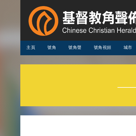
主頁
號角
號角聲
號角視頻
城市