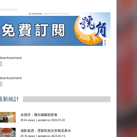
dvertisement
dvertisement
dvertisement
最新統計
余德淳：邁向婚姻迎新春
39.6k views
|
posted on 2020-01-02
湯飲食譜：雪梨乾南北杏無花果水
29.7k views
|
posted on 2023-02-15