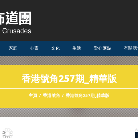
家庭
心靈
文化
生活
愛心匯點
有關我
香港號角257期_精華版
主頁
香港號角
香港號角257期_精華版
A