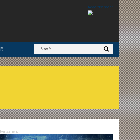
Advertisement
們
dvertisement