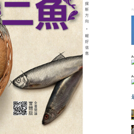
A
A
A