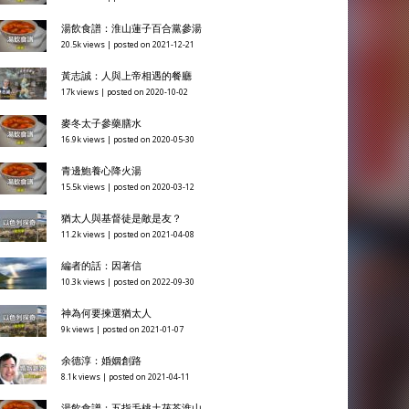
湯飲食譜：淮山蓮子百合黨參湯
20.5k views
|
posted on 2021-12-21
黃志誠：人與上帝相遇的餐廳
17k views
|
posted on 2020-10-02
麥冬太子參藥膳水
16.9k views
|
posted on 2020-05-30
青邊鮑養心降火湯
15.5k views
|
posted on 2020-03-12
猶太人與基督徒是敵是友？
11.2k views
|
posted on 2021-04-08
編者的話：因著信
10.3k views
|
posted on 2022-09-30
神為何要揀選猶太人
9k views
|
posted on 2021-01-07
余德淳：婚姻創路
8.1k views
|
posted on 2021-04-11
湯飲食譜：五指毛桃土茯苓淮山