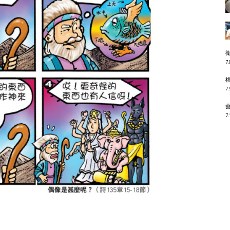
7.
7.
7.