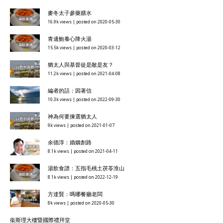
麥冬太子參藥膳水
16.9k views
|
posted on 2020-05-30
青邊鮑養心降火湯
15.5k views
|
posted on 2020-03-12
猶太人與基督徒是敵是友？
11.2k views
|
posted on 2021-04-08
編者的話：因著信
10.3k views
|
posted on 2022-09-30
神為何要揀選猶太人
9k views
|
posted on 2021-01-07
余德淳：婚姻創路
8.1k views
|
posted on 2021-04-11
湯飲食譜：五指毛桃土茯苓淮山
8.1k views
|
posted on 2022-12-19
方達賢：嗎哪餐廳老闆
8k views
|
posted on 2020-05-30
衞斯理大樓暨國際禮拜堂