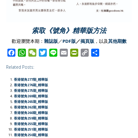
索取《號角》精華版方法
歡迎瀏覽本期：
雜誌版
／
PDF版
／
揭頁版
，以及
其他期數
F
W
W
T
L
E
P
C
S
a
h
e
w
i
m
r
o
h
Related Posts:
c
a
C
i
n
a
i
p
a
e
t
h
t
e
i
n
y
r
香港號角277期_精華版
b
s
a
t
l
t
L
e
香港號角276期_精華版
香港號角275期_精華版
o
A
t
e
F
i
香港號角269期_精華版
o
p
r
r
n
香港號角265期_精華版
香港號角262期_精華版
k
p
i
k
香港號角260期_精華版
e
香港號角259期_精華版
香港號角255期_精華版
n
香港號角251期_精華版
d
香港號角250期_精華版