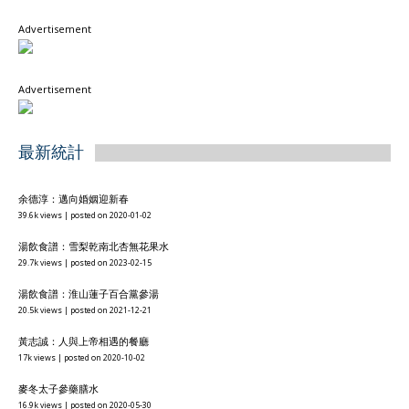
Advertisement
最新統計
余德淳：邁向婚姻迎新春
39.6k views
|
posted on 2020-01-02
湯飲食譜：雪梨乾南北杏無花果水
29.7k views
|
posted on 2023-02-15
湯飲食譜：淮山蓮子百合黨參湯
20.5k views
|
posted on 2021-12-21
黃志誠：人與上帝相遇的餐廳
17k views
|
posted on 2020-10-02
麥冬太子參藥膳水
16.9k views
|
posted on 2020-05-30
青邊鮑養心降火湯