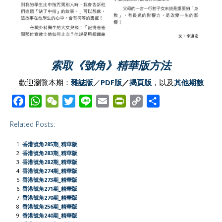
索取《號角》精華版方法
歡迎瀏覽本期：
雜誌版
／
PDF版
／
揭頁版
，以及
其他期數
F
W
W
T
L
E
P
C
S
a
h
e
w
i
m
r
o
h
Related Posts:
c
a
C
i
n
a
i
p
a
e
t
h
t
e
i
n
y
r
香港號角285期_精華版
b
s
a
t
l
t
L
e
香港號角283期_精華版
香港號角282期_精華版
o
A
t
e
F
i
香港號角274期_精華版
o
p
r
r
n
香港號角273期_精華版
香港號角271期_精華版
k
p
i
k
香港號角270期_精華版
e
香港號角256期_精華版
香港號角240期_精華版
n
香港號角239期_精華版
d
香港號角238期_精華版