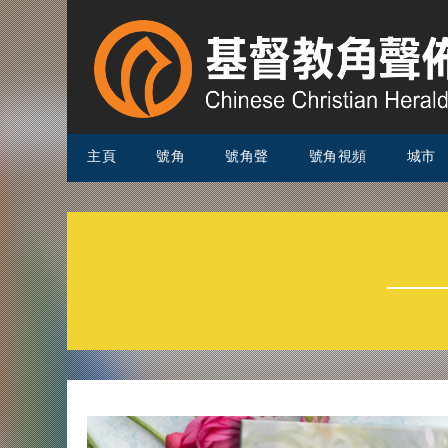
主頁
號角
號角聲
號角視頻
城市