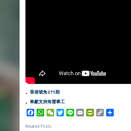
。
香港號角271期
。
奉獻支持角聲事工
F
W
W
T
L
E
P
C
S
a
h
e
w
i
m
r
o
h
Related Posts:
c
a
C
i
n
a
i
p
a