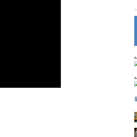
A
A
A