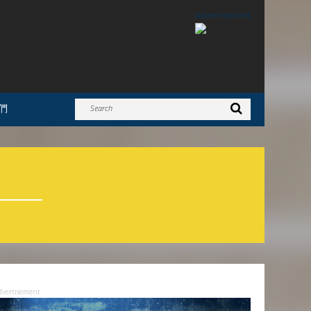
Advertisement
們
dvertisement