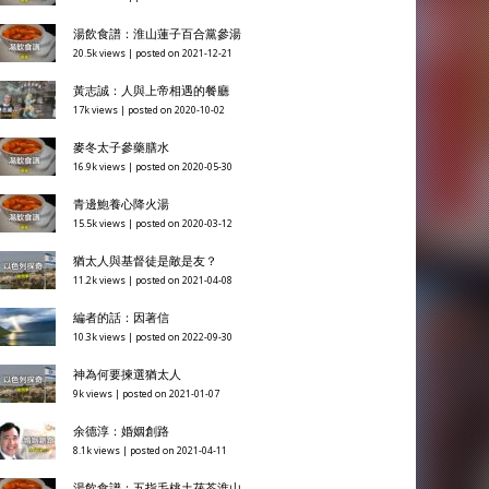
湯飲食譜：淮山蓮子百合黨參湯
20.5k views
|
posted on 2021-12-21
黃志誠：人與上帝相遇的餐廳
17k views
|
posted on 2020-10-02
麥冬太子參藥膳水
16.9k views
|
posted on 2020-05-30
青邊鮑養心降火湯
15.5k views
|
posted on 2020-03-12
猶太人與基督徒是敵是友？
11.2k views
|
posted on 2021-04-08
編者的話：因著信
10.3k views
|
posted on 2022-09-30
神為何要揀選猶太人
9k views
|
posted on 2021-01-07
余德淳：婚姻創路
8.1k views
|
posted on 2021-04-11
湯飲食譜：五指毛桃土茯苓淮山