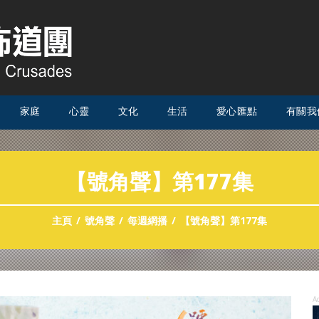
家庭
心靈
文化
生活
愛心匯點
有關我
【號角聲】第177集
主頁
號角聲
每週網播
【號角聲】第177集
A