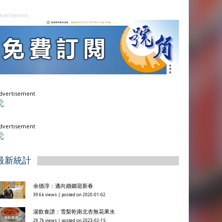
dvertisement
dvertisement
dvertisement
最新統計
余德淳：邁向婚姻迎新春
39.6k views
|
posted on 2020-01-02
湯飲食譜：雪梨乾南北杏無花果水
29.7k views
|
posted on 2023-02-15