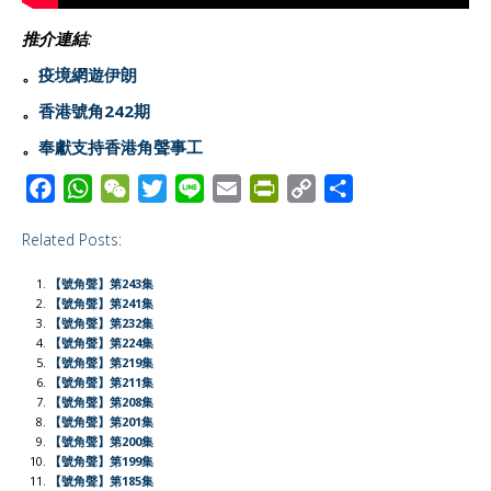
推介連結:
。
疫境網遊伊朗
。
香港號角242期
。
奉獻支持香港角聲事工
F
W
W
T
L
E
P
C
S
a
h
e
w
i
m
r
o
h
Related Posts:
c
a
C
i
n
a
i
p
a
e
t
h
t
e
i
n
y
r
【號角聲】第243集
b
s
a
t
l
t
L
e
【號角聲】第241集
【號角聲】第232集
o
A
t
e
F
i
【號角聲】第224集
o
p
r
r
n
【號角聲】第219集
【號角聲】第211集
k
p
i
k
【號角聲】第208集
e
【號角聲】第201集
【號角聲】第200集
n
【號角聲】第199集
d
【號角聲】第185集