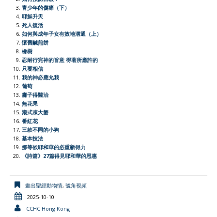
青少年的傷痛（下）
o
A
t
e
F
i
耶穌升天
o
p
r
r
n
死人復活
如何與成年子女有效地溝通（上）
k
p
i
k
懷舊鹹煎餅
e
橡樹
忍耐行完神的旨意 得著所應許的
n
只要相信
d
我的神必應允我
l
葡萄
癱子得醫治
y
無花果
潮式凍大蟹
番紅花
三款不同的小狗
基本技法
那等候耶和華的必重新得力
《詩篇》27篇得見耶和華的恩惠
畫出聖經動物情
,
號角視頻
2025-10-10
CCHC Hong Kong