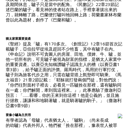
及期間休息，驢子只是當中的配角。《民數記》22章23節記
述巴蘭的驢子，看見神的使者站在路上，手裡拿著拔出來的
刀，就轉離了路，巴蘭便打驢叫牠回轉上路；荷蘭畫家林布蘭
曾以此為題材，創作了《巴蘭和驢》。
猶太家業重要資產
《聖經》提及「驢」有170多次。《創世記》12章16節首次記
載驢子，亞伯拉罕從埃及趕回不少牲畜，其中有驢子在內。
《申命記》說明不可貪圖人的房屋、田地、僕婢、牛、驢，並
他一切所有的，可見驢子被視為財富的指標，是猶太人家業中
的重要資產。以賽亞先知稱讚驢子認識主人的槽（以賽亞書1
章3節），給予驢正面的評價。羅馬時代，馬用於行軍打仗，
驢子則為旅客代步之用，只需在驢背搭上氈墊即可騎乘。《馬
太福音》21章2節記載：「耶穌就打發兩個門徒，對他們說：
『你們往對面村子裡去，必看見一匹驢拴在那裡，還有驢駒同
在一處；你們解開，牽到我這裡來。』」此事應驗了撒迦利亞
預言：「……看哪，你的王來到你這裡！他是公義的，並且施
行拯救，謙謙和和地騎著驢，就是騎著驢的駒子。」（撒迦利
亞書9章9節）
要像小驢為主所用
有學者認為「母驢」代表猶太人，「驢駒」（尚未長成
的幼驢）代表外邦人，牠們被「拴在那裡」，豫表世人被罪