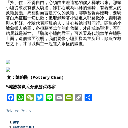
「拴」住，不得自由，必須由主差遣祂的僕人釋放出來。那頭
小驢從來沒有被人騎過，卻甘心成為耶穌的坐騎，有著重大的
象徵意義。馬相對而言是打仗的象徵，耶穌基督再臨時，要騎
著白馬征服一切仇敵；但耶穌騎著小驢進入耶路撒冷，顯明要
與人和好。小驢代表順服的人，甘心被祂指引同行。頭生的小
驢象徵人的罪，必須藉著羔羊的血救贖，才能成為聖潔，否則
結局就是滅亡。「騎著小驢的君王」可以看為代贖羔羊在驢駒
上面，這個畫面說明，我們要像小驢那樣為主所用，順服在救
恩之下，才可以與主一起進入永恆的國度。
文：陳鈞陶（Pottery Chan）
*鳴謝加拿大分會提供內容
F
W
W
T
L
E
P
C
S
a
h
e
w
i
m
r
o
h
Related Posts:
c
a
C
i
n
a
i
p
a
e
t
h
t
e
i
n
y
r
綿羊
b
s
a
t
l
t
L
e
如何預防自殺？