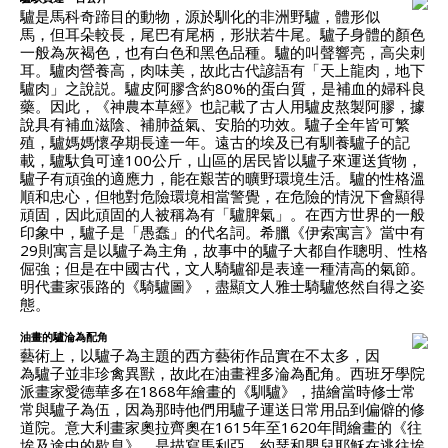
驢是馬科奇蹄目的動物，源於馴化的非洲野驢，體形似
馬，但耳朵較長，尾巴有尾柄，形狀若牛尾。驢子身體的顏色
一般為灰褐色，也有白色和黑色品種。驢的叫聲響亮，高尖刺
耳。驢肉營養高，肉味美，故此古代諺語有「天上龍肉，地下
驢肉」之說説。驢皮阿膠含約80%的蛋白質，是補血的婦科良
藥。因此，《神農本草經》也記載了古人用驢皮熬製阿膠，據
說具有補血滋陰、補肺益氣、安胎的功效。驢子全年皆可繁
殖，驢媽媽懷孕期長達一年。遠古的埃及已有馴養驢子的記
載，驢馱負可達100公斤，山區的居民皆以驢子來運送貨物，
驢子有頑強的適應力，能在艱苦的曠野環境生活。驢的性格溫
順和忠心，但牠對危險環境相當警覺，在危險的情況下會顯得
頑固，因此頑固的人被稱為有「驢脾氣」。在西方世界的一般
印象中，驢子是「愚蠢」的代名詞。希臘《伊索寓言》當中有
29則寓言是以驢子為主角，故事中的驢子大都自作聰明、性格
倔強；但是在中國古代，文人騎驢卻是表達一種清高的氣節。
明代畫家張路的《騎驢圖》，盡顯文人雅士騎驢悠然自得之姿
態。
油畫的驢淪為配角
藝術上，以驢子為主題的西方藝術作品實在不太多，因
為驢子並非珍禽異獸，故此在油畫裡多淪為配角。西班牙學院
派畫家愛德華多在1868年繪畫的《馴驢》，描繪當時修士常
常與驢子為伍，因為那時他們用驢子運送日常用品到偏僻的修
道院。意大利畫家奧拉齊奧在1615年至1620年間繪畫的《往
埃及途中的歇息》，是描寫馬利亞、約瑟和嬰兒耶穌在逃往埃