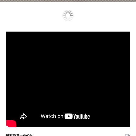
驢馱負達一百公斤