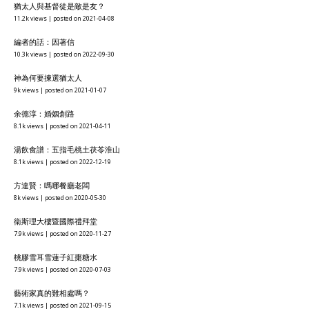
猶太人與基督徒是敵是友？
11.2k views
|
posted on 2021-04-08
編者的話：因著信
10.3k views
|
posted on 2022-09-30
神為何要揀選猶太人
9k views
|
posted on 2021-01-07
余德淳：婚姻創路
8.1k views
|
posted on 2021-04-11
湯飲食譜：五指毛桃土茯苓淮山
8.1k views
|
posted on 2022-12-19
方達賢：嗎哪餐廳老闆
8k views
|
posted on 2020-05-30
衞斯理大樓暨國際禮拜堂
7.9k views
|
posted on 2020-11-27
桃膠雪耳雪蓮子紅棗糖水
7.9k views
|
posted on 2020-07-03
藝術家真的難相處嗎？
7.1k views
|
posted on 2021-09-15