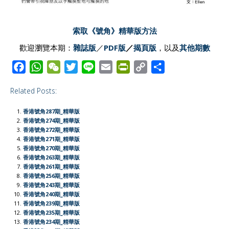
索取《號角》精華版方法
歡迎瀏覽本期：
雜誌版
／
PDF版
／
揭頁版
，以及
其他期數
F
W
W
T
L
E
P
C
S
a
h
e
w
i
m
r
o
h
Related Posts:
c
a
C
i
n
a
i
p
a
e
t
h
t
e
i
n
y
r
香港號角287期_精華版
b
s
a
t
l
t
L
e
香港號角274期_精華版
香港號角272期_精華版
o
A
t
e
F
i
香港號角271期_精華版
o
p
r
r
n
香港號角270期_精華版
香港號角263期_精華版
k
p
i
k
香港號角261期_精華版
e
香港號角256期_精華版
香港號角243期_精華版
n
香港號角240期_精華版
d
香港號角239期_精華版
l
香港號角235期_精華版
香港號角234期_精華版
y