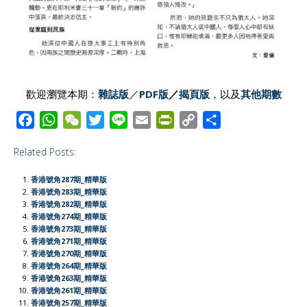
歡迎瀏覽本期：
雜誌版
／
PDF版
／
揭頁版
，以及
其他期數
F
W
W
T
L
E
P
C
S
a
h
e
w
i
m
r
o
h
Related Posts:
c
a
C
i
n
a
i
p
a
e
t
h
t
e
i
n
y
r
香港號角287期_精華版
b
s
a
t
l
t
L
e
香港號角283期_精華版
香港號角282期_精華版
o
A
t
e
F
i
香港號角274期_精華版
o
p
r
r
n
香港號角273期_精華版
香港號角271期_精華版
k
p
i
k
香港號角270期_精華版
e
香港號角264期_精華版
香港號角263期_精華版
n
香港號角261期_精華版
d
香港號角257期_精華版