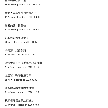
青邊鮑養心降火湯
15.5k views
|
posted on 2020-03-12
猶太人與基督徒是敵是友？
11.2k views
|
posted on 2021-04-08
編者的話：因著信
10.3k views
|
posted on 2022-09-30
神為何要揀選猶太人
9k views
|
posted on 2021-01-07
余德淳：婚姻創路
8.1k views
|
posted on 2021-04-11
湯飲食譜：五指毛桃土茯苓淮山
8.1k views
|
posted on 2022-12-19
方達賢：嗎哪餐廳老闆
8k views
|
posted on 2020-05-30
衞斯理大樓暨國際禮拜堂
7.9k views
|
posted on 2020-11-27
桃膠雪耳雪蓮子紅棗糖水
7.9k views
|
posted on 2020-07-03