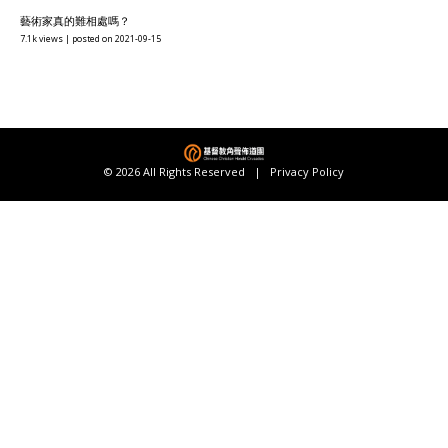
藝術家真的難相處嗎？
7.1k views
|
posted on 2021-09-15
© 2026 All Rights Reserved |
Privacy Policy