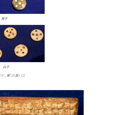
黑子
白子
18，第126頁）[2]