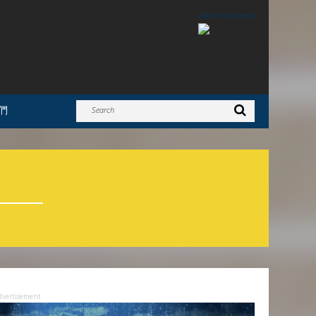
Advertisement
們
dvertisement