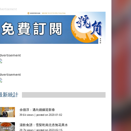
dvertisement
dvertisement
dvertisement
最新統計
余德淳：邁向婚姻迎新春
39.6k views
|
posted on 2020-01-02
湯飲食譜：雪梨乾南北杏無花果水
29.7k views
|
posted on 2023-02-15