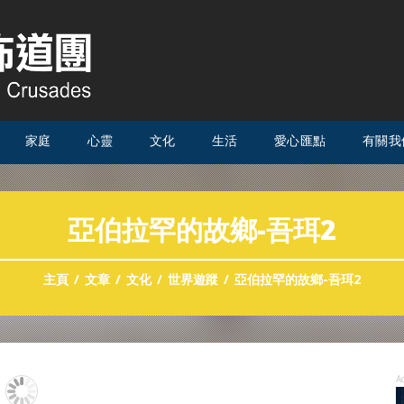
家庭
心靈
文化
生活
愛心匯點
有關我
亞伯拉罕的故鄉-吾珥2
主頁
文章
文化
世界遊蹤
亞伯拉罕的故鄉-吾珥2
A