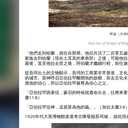
寧伽（月神
Ruin site of Temple of Nin
「他們走到哈蘭，就住在那裡。他拉共活了二百零五歲，就
家族去到哈蘭（現在土耳其的東南部）之後，可能他拉
最後，直至他拉去世之後，阿伯蘭才繼續行程，前往迦
從吾珥出土的文物顯示，吾珥的工商業非常發達，文化
的城市。當神呼召亞伯拉罕離開他的故鄉，前去文化水
賞他的信心，所以亞伯拉罕被尊為信心之父。
「亞伯拉罕因著信，蒙召的時候就遵命出去，往將來要
書11:8）
「亞伯拉罕信神，這就算為他的義。」（加拉太書3:6
1920年代大英博物館派遣考古隊發掘吾珥城， 故此