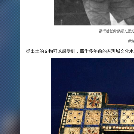
吾珥遺址的發掘人里安納胡利爵
伊
從出土的文物可以感受到，四千多年前的吾珥城文化水