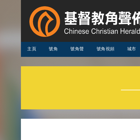
主頁
號角
號角聲
號角視頻
城市