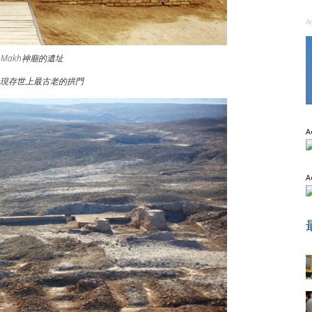
A
al-Makh神廟的遺址
現存世上最古老的拱門
A
A