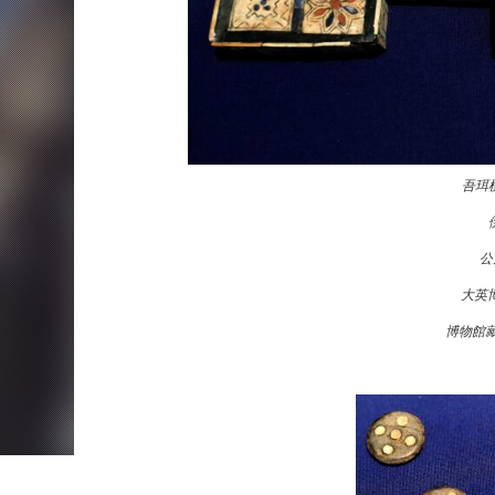
吾珥棋
公
大英
博物館藏