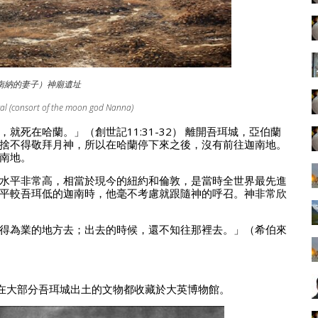
南納的妻子）神廟遺址
gal (consort of the moon god Nanna)
死在哈蘭。」（創世記11:31-32） 離開吾珥城，亞伯蘭
捨不得敬拜月神，所以在哈蘭停下來之後，沒有前往迦南地。
南地。
水平非常高，相當於現今的紐約和倫敦，是當時全世界最先進
平較吾珥低的迦南時，他毫不考慮就跟隨神的呼召。神非常欣
得為業的地方去；出去的時候，還不知往那裡去。」（希伯來
）
現在大部分吾珥城出土的文物都收藏於大英博物館。