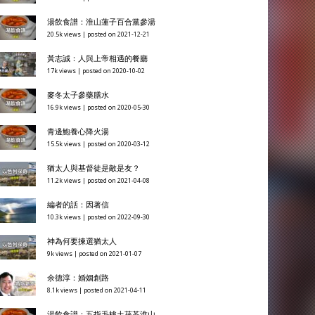
湯飲食譜：淮山蓮子百合黨參湯
20.5k views
|
posted on 2021-12-21
黃志誠：人與上帝相遇的餐廳
17k views
|
posted on 2020-10-02
麥冬太子參藥膳水
16.9k views
|
posted on 2020-05-30
青邊鮑養心降火湯
15.5k views
|
posted on 2020-03-12
猶太人與基督徒是敵是友？
11.2k views
|
posted on 2021-04-08
編者的話：因著信
10.3k views
|
posted on 2022-09-30
神為何要揀選猶太人
9k views
|
posted on 2021-01-07
余德淳：婚姻創路
8.1k views
|
posted on 2021-04-11
湯飲食譜：五指毛桃土茯苓淮山