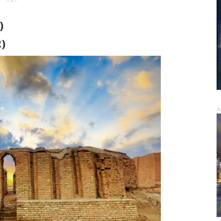
)
)
A