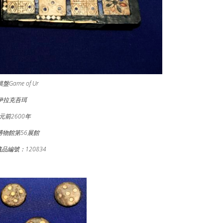
盤Game of Ur
伊拉克吾珥
元前2600年
博物館第56展館
品編號：120834