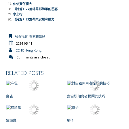
你信實何廣大
《詩篇》27篇得見耶和華的恩惠
水上行
《詩篇》23篇帶來安慰和動力
號角視頻
,
齊來扭氣球
2024-05-11
CCHC Hong Kong
Comments are closed
RELATED POSTS
麻雀
對自殺傾向者提問的技巧
貓頭鷹
獅子