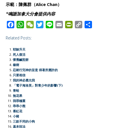
示範：陳佩群（Alice Chan）
*鳴謝加拿大分會提供內容
F
W
W
T
L
E
P
C
S
a
h
e
w
i
m
r
o
h
Related Posts:
c
a
C
i
n
a
i
p
a
e
t
h
t
e
i
n
y
r
耶穌升天
b
s
a
t
l
t
L
e
死人復活
懷舊鹹煎餅
o
A
t
e
F
i
橡樹
o
p
r
r
n
忍耐行完神的旨意 得著所應許的
只要相信
k
p
i
k
我的神必應允我
e
「電子海洛英」對青少年的影響(下)
青蛙
n
無花果
d
我罪極重
l
乖乖小熊
番紅花
y
小豬
三款不同的小狗
基本技法