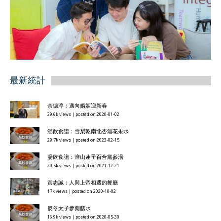
最新統計
余德淳：邁向婚姻迎新春
39.6k views
|
posted on 2020-01-02
湯飲食譜：雪梨乾南北杏無花果水
29.7k views
|
posted on 2023-02-15
湯飲食譜：淮山蓮子百合黨參湯
20.5k views
|
posted on 2021-12-21
黃志誠：人與上帝相遇的餐廳
17k views
|
posted on 2020-10-02
麥冬太子參藥膳水
16.9k views
|
posted on 2020-05-30