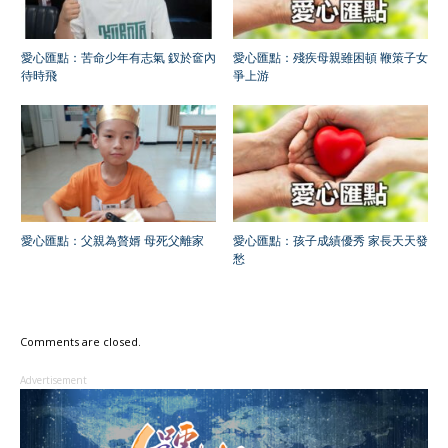
愛心匯點：苦命少年有志氣 釵於奩內
愛心匯點：殘疾母親雖困頓 鞭策子女
待時飛
爭上游
愛心匯點：父親為贅婿 母死父離家
愛心匯點：孩子成績優秀 家長天天發
愁
Comments are closed.
Advertisement