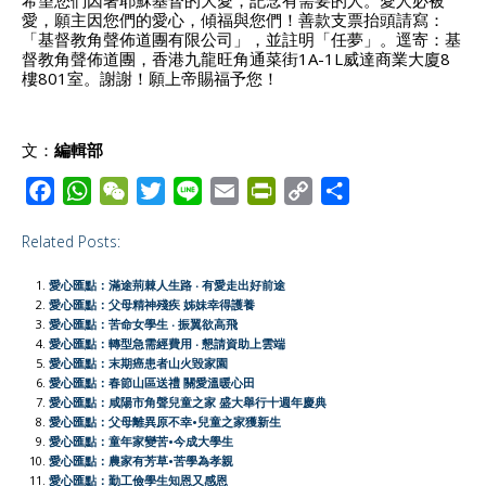
希望您們因著耶穌基督的大愛，記念有需要的人。愛人必被
愛，願主因您們的愛心，傾福與您們！善款支票抬頭請寫：
「基督教角聲佈道團有限公司」，並註明「任夢」。逕寄：基
督教角聲佈道團，香港九龍旺角通菜街1A-1L威達商業大廈8
樓801室。謝謝！願上帝賜福予您！
文：
編輯部
F
W
W
T
L
E
P
C
S
a
h
e
w
i
m
r
o
h
Related Posts:
c
a
C
i
n
a
i
p
a
e
t
h
t
e
i
n
y
r
愛心匯點：滿途荊棘人生路 ‧ 有愛走出好前途
b
s
a
t
l
t
L
e
愛心匯點：父母精神殘疾 姊妹幸得護養
愛心匯點：苦命女學生 ‧ 振翼欲高飛
o
A
t
e
F
i
愛心匯點：轉型急需經費用 ‧ 懇請資助上雲端
o
p
r
r
n
愛心匯點：末期癌患者山火毀家園
愛心匯點：春節山區送禮 關愛溫暖心田
k
p
i
k
愛心匯點：咸陽市角聲兒童之家 盛大舉行十週年慶典
e
愛心匯點：父母離異原不幸•兒童之家獲新生
愛心匯點：童年家變苦•今成大學生
n
愛心匯點：農家有芳草•苦學為孝親
d
愛心匯點：勤工儉學生知恩又感恩