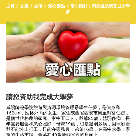
主頁
文章
生活
愛心匯點
愛心匯點：請您資助我完成大學
夢
請您資助我完成大學夢
咸陽師範學院旅遊與資源環境管理系學生任夢，是個身高
162cm，性格外向的女生。家住陜西省西安市周至縣富仁鄉，
是個世代務農的家庭。家中五口人，爺爺85歲，體弱多病，長
年需要服藥和悉心照顧；母親39歲，也是體弱多病，因照顧爺
爺不能外出打工，只能在家務農；弟弟16歲，在高中求學；家
裡的生活重擔，全落在40歲瘦弱父親的肩頭上。