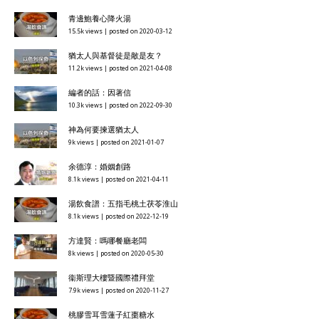
青邊鮑養心降火湯
15.5k views
|
posted on 2020-03-12
猶太人與基督徒是敵是友？
11.2k views
|
posted on 2021-04-08
編者的話：因著信
10.3k views
|
posted on 2022-09-30
神為何要揀選猶太人
9k views
|
posted on 2021-01-07
余德淳：婚姻創路
8.1k views
|
posted on 2021-04-11
湯飲食譜：五指毛桃土茯苓淮山
8.1k views
|
posted on 2022-12-19
方達賢：嗎哪餐廳老闆
8k views
|
posted on 2020-05-30
衞斯理大樓暨國際禮拜堂
7.9k views
|
posted on 2020-11-27
桃膠雪耳雪蓮子紅棗糖水