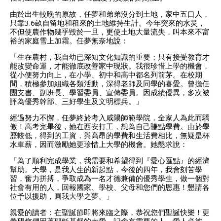
由於出生較晚的原故，任夢和弟弟沒分到土地，家中五口人，
只靠3.6畝自留地和租來的土地維持生計。今年突來的水災，
不但使農作物幾乎毀於一旦，更使土地大量流失，叫本來不富
裕的家庭雪上加霜。任夢無奈地說：
「生在農村，我自幼已深知文化知識的重要；只有接受教育才
能改變命運，才能徹底改善家中現狀。我很珍惜上學的機會，
從小便努力向上，在小學、初中和高中都名列前茅。在校期
間，積極參加組織各類活動，深得老師及同學的喜愛。曾擔任
團支書、副班長、學習委員、宣傳委員。因成績優異，多次被
評為優秀幹部、三好學生及文明標兵。」
經過努力不懈，任夢終於考入咸陽師範學院，全家人為此而驕
傲！高考完畢後，她在西安打工，想為自己賺點學費。由於學
歷較低，得到的工資，與高昂的學費和生活費相比，無疑是杯
水車薪，因而激勵她更珍惜上大學的機會。她懇求說：
「為了順利完成學業，我需要和希望得到『愛心匯點』的經濟
幫助。大學，是我人生的新起點，今後的四年，我會刻苦學
習，奮力拼搏，爭取成為一名才德兼備的優秀學生，做一個對
社會有用的人，回報國家、學校、父母和您們的恩惠！懇請各
位予以援助，圓我大學之夢。」
親愛的讀者：在聖誕節即將來臨之際，恭祝您們聖誕快樂！更