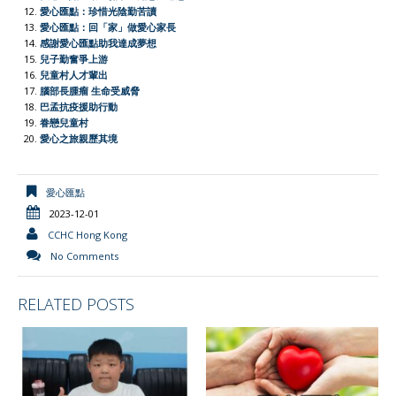
l
愛心匯點：珍惜光陰勤苦讀
愛心匯點：回「家」做愛心家長
y
感謝愛心匯點助我達成夢想
兒子勤奮爭上游
兒童村人才輩出
腦部長腫瘤 生命受威脅
巴孟抗疫援助行動
眷戀兒童村
愛心之旅親歷其境
愛心匯點
2023-12-01
CCHC Hong Kong
No Comments
RELATED POSTS