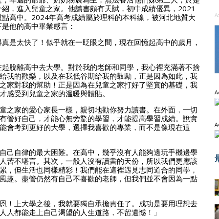
紹，進入兒童之家。他讀書頗有天賦，初中成績優異，2021
A
點高中。2024年高考成績屬於理科的本科線，被河北地質大
下是他的高中畢業感言：
得真是太快了！似乎就在一眨眼之間，現在回憶起高中的歲月，
在起脫離高中去大學。對於我的老師和同學，我心裡充滿著不捨
給我的歡樂，以及在我低谷期給我的鼓勵，正是因為如此，我
之家對我的幫助！正是因為在兒童之家打好了堅實的基礎，我
才感受到兒童之家的溫暖與體貼。
A
童之家的愛心家長一樣，親切地勸你努力讀書。在外面，一切
有管好自己，才能心無旁騖的學習，才能提高學習成績。說實
A
能會考到更好的大學，選擇我喜歡的專業，而不是像現在這
自己自律的最大困難。在高中，幾乎沒有人能夠邊玩手機邊學
人苦不堪言。其次，一般人沒有讀書的天份，所以我們更應該
累，但生活也同樣精彩！我們能在這裡遇見志同道合的同學，
風趣。盡管仍然有自己不喜歡的老師，但我們並不會因為一點
恩！上大學之後，我就要獨自承擔責任了。成功是要用理想去
人人都能走上自己渴望的人生道路，不留遺憾！」