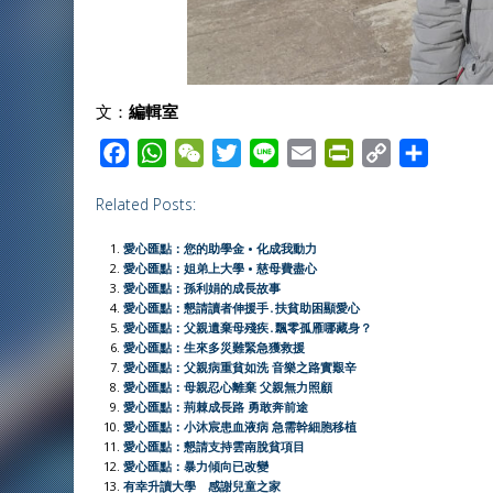
文：
編輯室
F
W
W
T
L
E
P
C
S
a
h
e
w
i
m
r
o
h
Related Posts:
c
a
C
i
n
a
i
p
a
e
t
h
t
e
i
n
y
r
愛心匯點：您的助學金 • 化成我動力
b
s
a
t
l
t
L
e
愛心匯點：姐弟上大學 • 慈母費盡心
愛心匯點：孫利娟的成長故事
o
A
t
e
F
i
愛心匯點：懇請讀者伸援手․扶貧助困顯愛心
o
p
r
r
n
愛心匯點：父親遺棄母殘疾․飄零孤雁哪藏身？
愛心匯點：生來多災難緊急獲救援
k
p
i
k
愛心匯點：父親病重貧如洗 音樂之路實艱辛
e
愛心匯點：母親忍心離棄 父親無力照顧
愛心匯點：荊棘成長路 勇敢奔前途
n
愛心匯點：小沐宸患血液病 急需幹細胞移植
d
愛心匯點：懇請支持雲南脫貧項目
l
愛心匯點：暴力傾向已改變
有幸升讀大學 感謝兒童之家