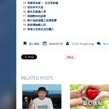
y
母親再改嫁 • 女兒受創傷
我作和平天使
痛失至親傷入骨
兩個艷玲的故事
喀什地區做義工收獲甚豐
春節禮物暖心田
香港火災殃及尼泊爾人
愛心匯點
2024-09-29
CCHC Hong Kong
No 
RELATED POSTS