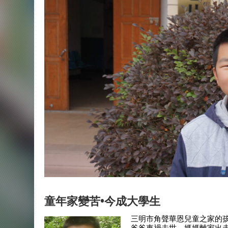
童年家變苦•今成大學生
三明市角聲華恩兒童之家的孩
爸爸車禍去世，媽媽離家出