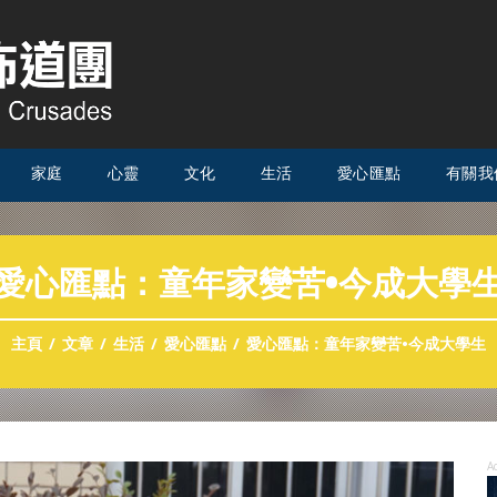
家庭
心靈
文化
生活
愛心匯點
有關我
愛心匯點：童年家變苦•今成大學
主頁
文章
生活
愛心匯點
愛心匯點：童年家變苦•今成大學生
A