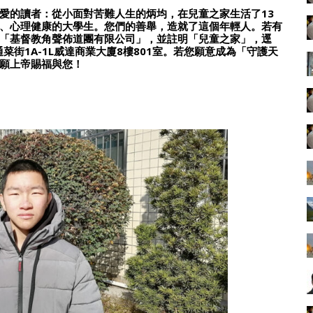
愛的讀者：從小面對苦難人生的炳均，在兒童之家生活了13
、心理健康的大學生。您們的善舉，造就了這個年輕人。若有
「基督教角聲佈道團有限公司」，並註明「兒童之家」，逕
街1A-1L威達商業大廈8樓801室。若您願意成為「守護天
願上帝賜福與您！