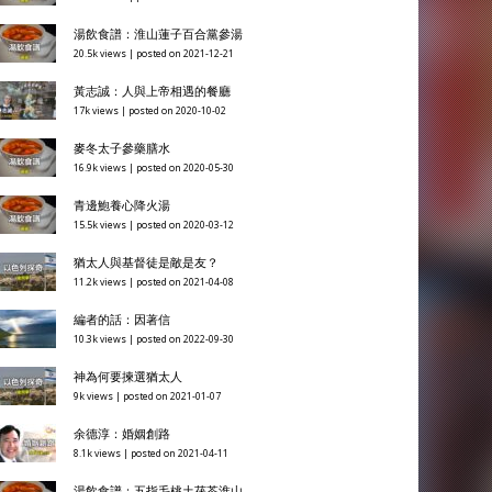
湯飲食譜：淮山蓮子百合黨參湯
20.5k views
|
posted on 2021-12-21
黃志誠：人與上帝相遇的餐廳
17k views
|
posted on 2020-10-02
麥冬太子參藥膳水
16.9k views
|
posted on 2020-05-30
青邊鮑養心降火湯
15.5k views
|
posted on 2020-03-12
猶太人與基督徒是敵是友？
11.2k views
|
posted on 2021-04-08
編者的話：因著信
10.3k views
|
posted on 2022-09-30
神為何要揀選猶太人
9k views
|
posted on 2021-01-07
余德淳：婚姻創路
8.1k views
|
posted on 2021-04-11
湯飲食譜：五指毛桃土茯苓淮山