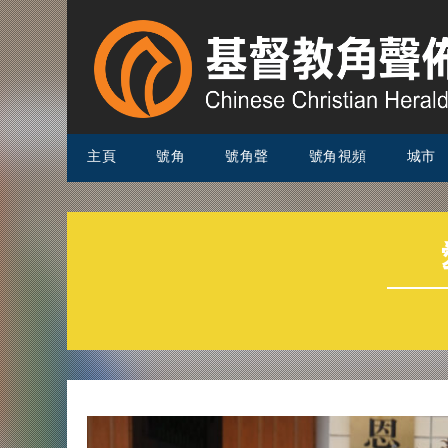
主頁
號角
號角聲
號角視頻
城市