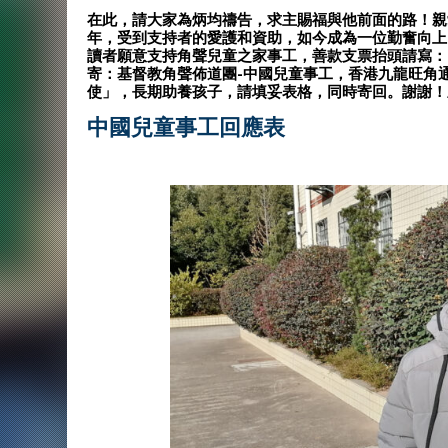
在此，請大家為炳均禱告，求主賜福與他前面的路！親
年，受到支持者的愛護和資助，如今成為一位勤奮向上
讀者願意支持角聲兒童之家事工，善款支票抬頭請寫：
寄：基督教角聲佈道團-中國兒童事工，香港九龍旺角通菜
使」，長期助養孩子，請填妥表格，同時寄回。謝謝！
中國兒童事工回應表