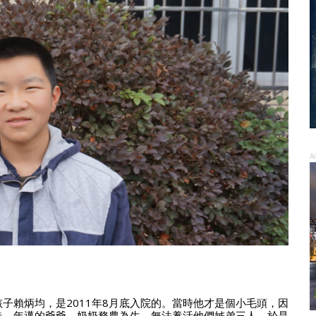
A
子賴炳均，是2011年8月底入院的。當時他才是個小毛頭，因
走，年邁的爺爺、奶奶務農為生，無法養活他們姊弟三人，於是