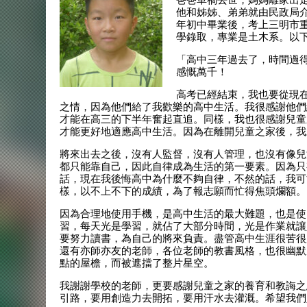
他和姊姊、弟弟就由民政局介
年初中畢業後，考上三明市重
學錄取，專業是土木系。以
「高中三年過去了，時間過
感慨萬千！
高考已經結束，我也要從現
之情，因為他們給了我歡樂的高中生活。我很感謝他們
才能在高三的下半年奮起直追。同樣，我也很感謝兒童
才能更好地適應高中生活。因為在離開兒童之家後，我
將來出去之後，沒有人監督，沒有人管理，也沒有像兒
都只能靠自己，因此自律成為生活的第一要素。因為只
話，現在我後悔高中為什麼不夠自律，不然的話，我可
樣，以不上不下的成績，為了報志願而忙得焦頭爛額。
因為合理地使用手機，是高中生活的最大難題，也是使
習，每天光是學習，就佔了大部分時間，光是作業就讓
要努力讀書，為自己的將來負責。盡管高中生涯很苦很
還有亦師亦友的老師，各位老師的教書風格，也很幽默
點的屋檐，而被遮擋了整片星空。
我謝謝學校的老師，更要感謝兒童之家的養育和教誨之
引路，要用創造力去開拓，要用汗水去灌溉。希望我們