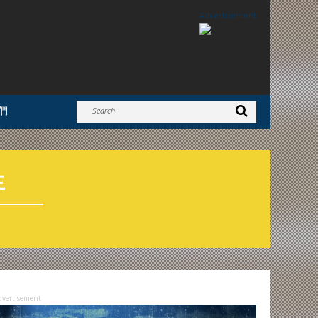
Advertisement
們
生
dvertisement