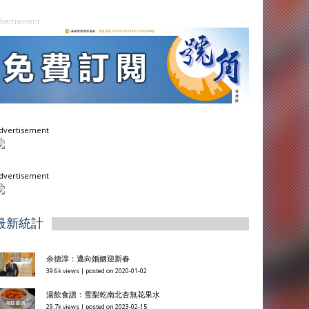
dvertisement
dvertisement
dvertisement
最新統計
余德淳：邁向婚姻迎新春
39.6k views
|
posted on 2020-01-02
湯飲食譜：雪梨乾南北杏無花果水
29.7k views
|
posted on 2023-02-15