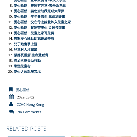
e
愛心匯點：農家有芳草•苦學為孝親
愛心匯點：請您資助我完成大學夢
n
愛心匯點：年年春節至 歲歲送暖來
d
愛心匯點：父亡母改嫁雙姝入兒童之家
l
愛心匯點：貧寒苦學生 災難接踵來
愛心匯點：兒童之家哥兒倆
y
感謝愛心匯點助我達成夢想
兒子勤奮爭上游
兒童村人才輩出
腦部長腫瘤 生命受威脅
巴孟抗疫援助行動
眷戀兒童村
愛心之旅親歷其境
愛心匯點
2022-03-02
CCHC Hong Kong
No Comments
RELATED POSTS