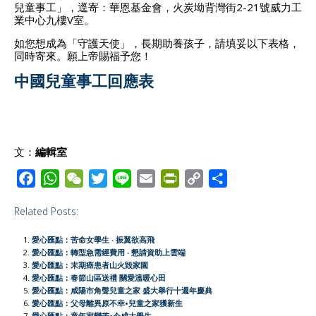
兒童事工」，逕寄：華恩基金會，火炭坳背灣街2-21號威力工
業中心九樓V室。
如您想成為「守護天使」，長期助養孩子，請填妥以下表格，
同時寄來。願上帝賜福予您！
中國兒童事工回應表
文：
編輯室
F
W
W
T
L
E
P
C
S
a
h
e
w
i
m
r
o
h
Related Posts:
c
a
C
i
n
a
i
p
a
e
t
h
t
e
i
n
y
r
愛心匯點：苦命女學生 ‧ 振翼欲高飛
b
s
a
t
l
t
L
e
愛心匯點：轉型急需經費用 ‧ 懇請資助上雲端
愛心匯點：末期癌患者山火毀家園
o
A
t
e
F
i
愛心匯點：春節山區送禮 關愛溫暖心田
o
p
r
r
n
愛心匯點：咸陽市角聲兒童之家 盛大舉行十週年慶典
愛心匯點：父母離異原不幸•兒童之家獲新生
k
p
i
k
愛心匯點：童年家變苦•今成大學生