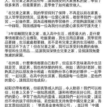
人。在兒童之家的這些年，讓我感受到大家無私的愛，學習了
很多東西，但最重要的，是學會了如何處世做人。
「在兒童之家裏，我的學習得到了保障，不再是以前在家裏，
沒人管學習的情況。這裏每一位愛心家長，都督導我們一起學
習，一起做作業。因為這種種的學習條件，才能夠讓我被三明
一中錄取。我很感謝每一位為我付出的愛心家長和守護天使！
「3年前離開兒童之家，進入高中生活，感受最大的，是什麼
事情都要自己去獲取。吃飯要錢，買生活用品要錢，買學習用
品要錢，生活處處都要錢。若不是有兒童之家的生活補助，我
簡直活不下去了！但在兒童之家，我可以享受到免費的食物、
學習和生活用品……這讓我深深懷念兒童之家，這個讓我無憂
無慮的家園。
「在外面，什麼事情都要自己動手，但這並不意味著高中生活
就是苦、就是累，我也有快樂的時光。例如：遇到好老師，能
夠真正的以朋友身分相處；有能夠分享心事的好夥伴，一起學
習、一起玩耍。在高中的生涯裏，我感謝每一位恩師，是他們
的愛心，讓我茁壯地成長!」
紹彩仍帶有稚氣，但卻真摯感人的話，令人動容！我們可以相
信，社會上又多了一個知恩感恩、謙和有禮的良好公民。是您
們的愛心，孕育了他高尚的靈魂，就讓我們一起付出愛，讓這
些不幸的孩子得到幸福。若您願意支持角聲中國兒童之家，善
款支票抬頭請寫 ：「華恩基金會有限公司」，並註明「中國