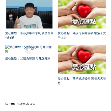
愛心匯點：苦命少年有志氣 釵於奩內
愛心匯點：殘疾母親雖困頓 鞭策子女
待時飛
爭上游
愛心匯點：父親為贅婿 母死父離家
愛心匯點：孩子成績優秀 家長天天發
愁
Comments are closed.