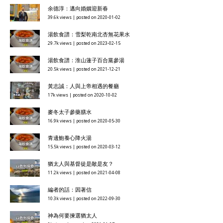
余德淳：邁向婚姻迎新春
39.6k views
|
posted on 2020-01-02
湯飲食譜：雪梨乾南北杏無花果水
29.7k views
|
posted on 2023-02-15
湯飲食譜：淮山蓮子百合黨參湯
20.5k views
|
posted on 2021-12-21
黃志誠：人與上帝相遇的餐廳
17k views
|
posted on 2020-10-02
麥冬太子參藥膳水
16.9k views
|
posted on 2020-05-30
青邊鮑養心降火湯
15.5k views
|
posted on 2020-03-12
猶太人與基督徒是敵是友？
11.2k views
|
posted on 2021-04-08
編者的話：因著信
10.3k views
|
posted on 2022-09-30
神為何要揀選猶太人