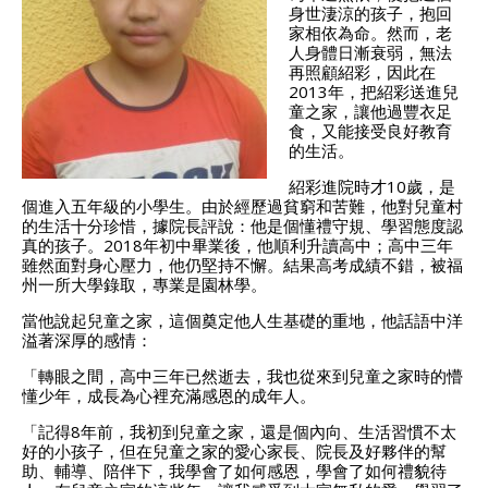
身世淒涼的孩子，抱回
家相依為命。然而，老
人身體日漸衰弱，無法
再照顧紹彩，因此在
2013年，把紹彩送進兒
童之家，讓他過豐衣足
食，又能接受良好教育
的生活。
紹彩進院時才10歲，是
個進入五年級的小學生。由於經歷過貧窮和苦難，他對兒童村
的生活十分珍惜，據院長評說：他是個懂禮守規、學習態度認
真的孩子。2018年初中畢業後，他順利升讀高中；高中三年
雖然面對身心壓力，他仍堅持不懈。結果高考成績不錯，被福
州一所大學錄取，專業是園林學。
當他說起兒童之家，這個奠定他人生基礎的重地，他話語中洋
溢著深厚的感情：
「轉眼之間，高中三年已然逝去，我也從來到兒童之家時的懵
懂少年，成長為心裡充滿感恩的成年人。
「記得8年前，我初到兒童之家，還是個內向、生活習慣不太
好的小孩子，但在兒童之家的愛心家長、院長及好夥伴的幫
助、輔導、陪伴下，我學會了如何感恩，學會了如何禮貌待