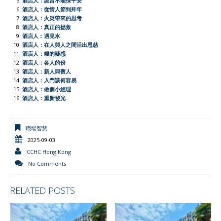
酒店人：謊言不能保平安
酒店人：從情人節到拜年
k
p
i
k
酒店人：火災帶來的思考
e
酒店人：真正的拯救
酒店人︰遇見水
n
酒店人：在人與人之間活出恩慈
d
酒店人：糧的疑惑
l
酒店人：各人的份
酒店人：新人與舊人
y
酒店人：入門談何容易
酒店人：做個小經理
酒店人：重新發光
職場智慧
2025-09-03
CCHC Hong Kong
No Comments
RELATED POSTS