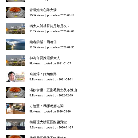
青邊鮑養心降火湯
15.5k views
|
posted on 2020-03-12
猶太人與基督徒是敵是友？
11.2k views
|
posted on 2021-04-08
編者的話：因著信
10.3k views
|
posted on 2022-09-30
神為何要揀選猶太人
9k views
|
posted on 2021-01-07
余德淳：婚姻創路
8.1k views
|
posted on 2021-04-11
湯飲食譜：五指毛桃土茯苓淮山
8.1k views
|
posted on 2022-12-19
方達賢：嗎哪餐廳老闆
8k views
|
posted on 2020-05-30
衞斯理大樓暨國際禮拜堂
7.9k views
|
posted on 2020-11-27
桃膠雪耳雪蓮子紅棗糖水