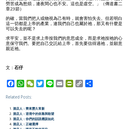
勞苦成為愁煩，連夜間心也不安。這也是虛空。」（傳道書二
章23節）
的確，當我們把人或物視為己有時，就會害怕失去。但若明白
這一切都是上帝的產業，連我們自己也屬於祂，那又有什麼是
可以失去的呢？
求平安，並不是求上帝按我們的意思成全，而是求祂按祂的心
意保守我們。要把自己交託給上帝，首先要信得過祂，並願意
親近祂。
文：
石仔
F
W
W
T
L
E
P
C
S
a
h
e
w
i
m
r
o
h
Related Posts:
c
a
C
i
n
a
i
p
a
e
t
h
t
e
i
n
y
r
酒店人：齊來歷久常新
b
s
a
t
l
t
L
e
酒店人：逆境中的依靠與盼望
酒店人：你們的話語應該如此
o
A
t
e
F
i
酒店人：正確選擇
o
p
r
r
n