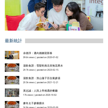
最新統計
余德淳：邁向婚姻迎新春
39.6k views
|
posted on 2020-01-02
湯飲食譜：雪梨乾南北杏無花果水
29.7k views
|
posted on 2023-02-15
湯飲食譜：淮山蓮子百合黨參湯
20.5k views
|
posted on 2021-12-21
黃志誠：人與上帝相遇的餐廳
17k views
|
posted on 2020-10-02
麥冬太子參藥膳水
16.9k views
|
posted on 2020-05-30