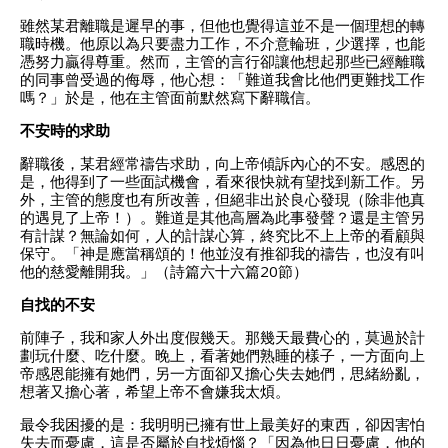
雖然某君離職是遲早的事，但他也覺得這並不是一個理想的轉
職時機。他原以為只要盡力工作，不介意輪班，少選擇，也能
憑努力贏得尊重。然而，主管的言行卻讓他想起那些已經離職
的同事曾受過的侮辱，他心想：「難道我會比他們更難找工作
嗎？」於是，他在主管面前默然寫下辭職信。
不安時的求助
辭職後，某君經常禱告求助，向上帝傾訴內心的不安。感恩的
是，他得到了一些面試機會，看來很快就有望找到新工作。另
外，主管的態度也有所改善，但絕非出於良心發現（除非他真
的遇見了上帝！）。難道是其他高層為此事發聲？還是主管另
有計謀？無論如何，人的計謀心算，終究比不上上帝的看顧與
保守。「神是應當稱頌的！他並沒有推卻我的禱告，也沒有叫
他的慈愛離開我。」（詩篇六十六篇20節）
自找的不安
前陣子，我和家人外出度假幾天。那幾天最費心的，莫過於計
劃玩什麼、吃什麼。晚上，看著她們熟睡的樣子，一方面向上
帝感恩能擁有她們，另一方面卻又擔心失去她們，思緒紛亂，
想著又擔心著，希望上帝不會嫌我太煩。
最令我困擾的是：我明明已擁有世上最美好的東西，卻因害怕
失去而憂慮，這是否屬於自找煩惱？「因為他日日憂慮，他的