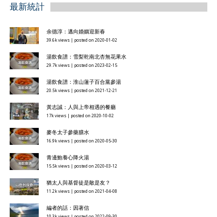
最新統計
余德淳：邁向婚姻迎新春
39.6k views
|
posted on 2020-01-02
湯飲食譜：雪梨乾南北杏無花果水
29.7k views
|
posted on 2023-02-15
湯飲食譜：淮山蓮子百合黨參湯
20.5k views
|
posted on 2021-12-21
黃志誠：人與上帝相遇的餐廳
17k views
|
posted on 2020-10-02
麥冬太子參藥膳水
16.9k views
|
posted on 2020-05-30
青邊鮑養心降火湯
15.5k views
|
posted on 2020-03-12
猶太人與基督徒是敵是友？
11.2k views
|
posted on 2021-04-08
編者的話：因著信
10.3k views
|
posted on 2022-09-30