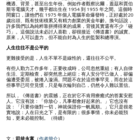
機遇、背景，甚至出生年份。例如作者觀察比爾．蓋茲和賈伯
斯等電腦天才，幾乎都出生在 1954 到 1955 年之間。這個時
間窗口，讓他們在 1975 年個人電腦革命爆發時，正好處於20
歲出頭、既有技術積累又有精力創業的黃金年齡。換句話說，
許多我們以為純粹靠拼搏得來的成果，背後其實還有不少「碰
巧」。這個說法未必討人喜歡，卻很接近《傳道書》的誠實。
原來，人可以盡力，但不能自封為人生的監製和總導演。
人生往往不是公平的
更難接受的是，人生不單不是線性的，還往往不公平。
有些人勤力工作多年，正要收成時，公司忽然重組；有人自律
生活、定期檢查，卻突然患上絕症；有人安分守己做人，卻偏
偏遭受委屈，被捲入漩渦。問題不在於這些事罕見，而在於這
些事早已司空見慣，只是每次輪到自己，仍然令人難以置信。
所以，《傳道書》的震撼，正在於它不肯用療癒式的答案安慰
人。它沒有說：「你放心，凡事都會好起來的。」它也沒有
說：「只要你做對一切，神就保證你一帆風順。」它只是很老
實地說：人在日光之下，是有限的；很多事情，你未必能預
知，更未必能控制。（待續）
文：
司徒永富
（
作者簡介
）