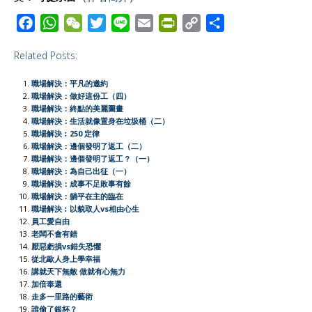
F
W
W
T
L
E
P
C
S
a
h
e
w
i
m
r
o
h
Related Posts:
c
a
C
i
n
a
i
p
a
e
t
h
t
e
i
n
y
r
職場解決：平凡的邀約
b
s
a
t
l
t
L
e
職場解決：做好這份工（四）
職場解決：終點的美麗圖畫
o
A
t
e
F
i
職場解決：生活就像置身在垃圾桶（二）
o
p
r
r
n
職場解決︰250 定律
職場解決：邊個發明了返工（二）
k
p
i
k
職場解決：邊個發明了返工？（一）
e
職場解決：為自己出征（一）
職場解決：成事不足敗事有餘
n
職場解決：躺平在主的臨在
d
職場解決︰以貌取人vs相由心生
l
員工愛自由
老闆不會有錯
y
厭惡虧損vs錯失恐懼
從北歐人身上學幸福
講就天下無敵 做就有心無力
加倍奉還
走多一里路的藝術
誰偷了銀杯？