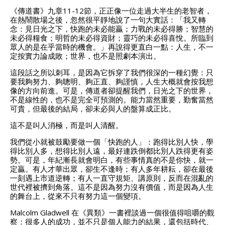
《傳道書》九章11-12節，正正像一位走過大半生的老智者，
在熱鬧散場之後，忽然很平靜地說了一句大實話：「我又轉
念：見日光之下，快跑的未必能贏；力戰的未必得勝；智慧的
未必得糧食；明哲的未必得資財；靈巧的未必得喜悅。所臨到
眾人的是在乎當時的機會。」再說得更直白一點：人生，不一
定按實力論成敗；世界，也不是照劇本演出。
這段話之所以刺耳，是因為它拆穿了我們很深的一種幻覺：只
要我夠努力、夠聰明、夠正直、夠謹慎，人生大概就會按我想
像的方向前進。可是，傳道者卻提醒我們，日光之下的世界，
不是線性的，也不是完全可預測的。能力當然重要，勤奮當然
可貴，但最後的結局，卻未必與人的盤算成正比。
這不是叫人消極，而是叫人清醒。
我們從小就被鼓勵要做一個「快跑的人」：跑得比別人快，學
得比別人多，想得比別人遠，最好連跌倒都比別人跌得更有姿
勢。可是，年紀漸長就會明白，有些事情真的不是你快，就一
定贏。有人才華出眾，卻生不逢時；有人多年耕耘，卻在最後
一刻遇上市道逆轉；有人一直守規矩、講原則，反而在混亂的
世代裡被擠到角落。這不是因為努力沒有價值，而是因為人生
的舞台上，從來不只有努力這一個變項。
Malcolm Gladwell 在《異類》一書裡談過一個很值得咀嚼的觀
察：很多人的成功，並不只是個人能力的結果，還包括時代、