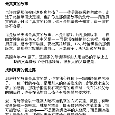
最真實的故事
也許你是那個被叫進廚房的孩子——帶著那個犧牲的故事，走
進了此後每個決定裡。也許你是那個講故事的父母——爬過真
實的牆，付出了真實的代價，你只是想讓孩子知道，這一切有
多不容易。
這是移民美國最真實的故事。不是明信片上的那個版本——自
由女神像在金色光芒中閃耀——而是活在擁擠的公寓裡、餐廳
廚房裡、超市停車場裡、夜校英語班裡、12小時輪班裡的那個
版本。是那些沉默地耗盡自己、只為孩子，所活出來的故事。
美國今年250歲了。這國家的每塊磚都由人用自己的手放上去
——我的父母擺放了他們那幾塊。很多人的父母也是。
找到真實的愛之路
廚房裡的故事是真實的愛，也在我心裡種下一顆關於債務的種
子。一種「我的存在，是用別人的痛苦換來的，所以我永遠欠
著」的感覺。那種子悄悄長在我所有的選擇裡，長在我和父母
的關係裡，也長在我對自己孩子有聲無聲的要求裡。
愛，有時候會以一種讓人喘不過氣來的方式表達。犧牲，有時
候會變成一張帳單。城堡的故事，懷著最好的心意講出來，卻
可能變成一副枷鎖——不是因為講故事的人殘忍，而是因為沒
有人告訴他們，那個故事會在孩子心裡變成什麼。