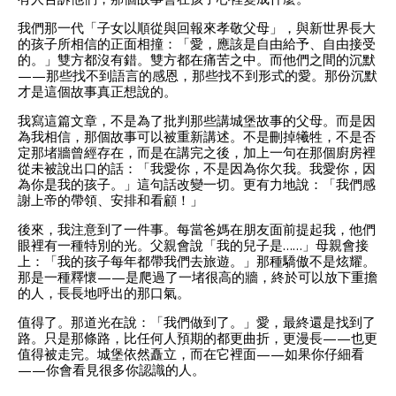
我們那一代「子女以順從與回報來孝敬父母」，與新世界長大
的孩子所相信的正面相撞：「愛，應該是自由給予、自由接受
的。」雙方都沒有錯。雙方都在痛苦之中。而他們之間的沉默
——那些找不到語言的感恩，那些找不到形式的愛。那份沉默
才是這個故事真正想說的。
我寫這篇文章，不是為了批判那些講城堡故事的父母。而是因
為我相信，那個故事可以被重新講述。不是刪掉犧牲，不是否
定那堵牆曾經存在，而是在講完之後，加上一句在那個廚房裡
從未被說出口的話：「我愛你，不是因為你欠我。我愛你，因
為你是我的孩子。」這句話改變一切。更有力地說：「我們感
謝上帝的帶領、安排和看顧！」
後來，我注意到了一件事。每當爸媽在朋友面前提起我，他們
眼裡有一種特別的光。父親會說「我的兒子是……」母親會接
上：「我的孩子每年都帶我們去旅遊。」那種驕傲不是炫耀。
那是一種釋懷——是爬過了一堵很高的牆，終於可以放下重擔
的人，長長地呼出的那口氣。
值得了。那道光在說：「我們做到了。」愛，最終還是找到了
路。只是那條路，比任何人預期的都更曲折，更漫長——也更
值得被走完。城堡依然矗立，而在它裡面——如果你仔細看
——你會看見很多你認識的人。