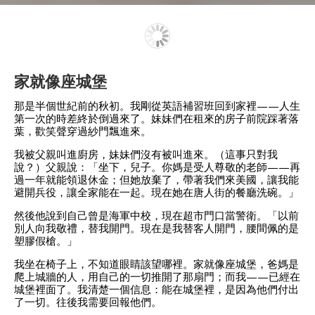
家就像座城堡
那是半個世紀前的秋初。我剛從英語補習班回到家裡——人生
第一次的時差終於倒過來了。妹妹們在租來的房子前院踩著落
葉，歡笑聲穿過紗門飄進來。
我被父親叫進廚房，妹妹們沒有被叫進來。（這事只對我
說？）父親說：「坐下，兒子。你媽是受人尊敬的老師——再
過一年就能領退休金；但她放棄了，帶著我們來美國，讓我能
避開兵役，讓全家能在一起。現在她在唐人街的餐廳洗碗。」
然後他說到自己曾是海軍中校，現在超市門口當警衛。「以前
別人向我敬禮，替我開門。現在是我替客人開門，腰間佩的是
塑膠假槍。」
我坐在椅子上，不知道眼睛該望哪裡。家就像座城堡，爸媽是
爬上城牆的人，用自己的一切推開了那扇門；而我——已經在
城堡裡面了。我清楚一個信息：能在城堡裡，是因為他們付出
了一切。往後我需要回報他們。