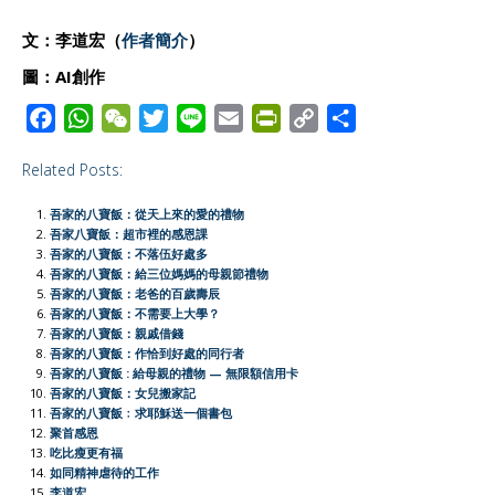
文：李道宏
（
作者簡介
）
圖
：
AI創作
F
W
W
T
L
E
P
C
S
a
h
e
w
i
m
r
o
h
Related Posts:
c
a
C
i
n
a
i
p
a
e
t
h
t
e
i
n
y
r
吾家的八寶飯：從天上來的愛的禮物
b
s
a
t
l
t
L
e
吾家八寶飯：超市裡的感恩課
吾家的八寶飯：不落伍好處多
o
A
t
e
F
i
吾家的八寶飯：給三位媽媽的母親節禮物
o
p
r
r
n
吾家的八寶飯：老爸的百歲壽辰
吾家的八寶飯：不需要上大學？
k
p
i
k
吾家的八寶飯：親戚借錢
e
吾家的八寶飯：作恰到好處的同行者
吾家的八寶飯 : 給母親的禮物 — 無限額信用卡
n
吾家的八寶飯：女兒搬家記
d
吾家的八寶飯﹕求耶穌送一個書包
l
聚首感恩
吃比瘦更有福
y
如同精神虐待的工作
李道宏