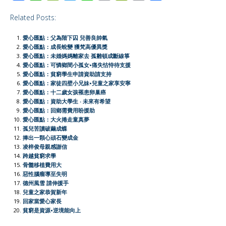
a
h
e
w
i
m
r
o
h
Related Posts:
c
a
C
i
n
a
i
p
a
e
t
h
t
e
i
n
y
r
愛心匯點：父為階下囚 兒善良帥氣
b
s
a
t
l
t
L
e
愛心匯點：成長蛻變 獲梵高優異獎
愛心匯點：未婚媽媽離家去 孤雛頓成斷線箏
o
A
t
e
F
i
愛心匯點：可憐鄉間小孤女•痛失怙恃待支援
o
p
r
r
n
愛心匯點：貧窮學生申請資助請支持
愛心匯點：家徒四壁小兄妹•兒童之家享安寧
k
p
i
k
愛心匯點：十二歲女孩罹患卵巢癌
e
愛心匯點：資助大學生 ‧ 未來有希望
愛心匯點：回鄉需費用盼援助
n
愛心匯點：大火捲走童真夢
d
孤兒苦讀破繭成蝶
l
捧出一顆心頑石變成金
凌梓俊母親感謝信
y
跨越貧窮求學
骨髓移植費用大
惡性腦瘤導至失明
德州風雪 請伸援手
兒童之家恭賀新年
回家當愛心家長
貧窮是資源•逆境能向上