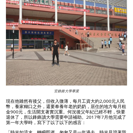
官鋒鋒大學畢業
現在他雖然有後父，但收入微薄，每月工資大約2,000元人民
幣，養家糊口之外，還要奉養年老的奶奶，居住的地方每月租
金900元，生活開支著實沉重。何況後父年紀已經不輕，快要
退休了，所以鋒鋒讀大學需要申請補助。2017年7月他完成了
第一年大學時，寫下了以了以下的感言：
「時光如流水，轉瞬即逝，匆匆又是一年過去。時光見證著我