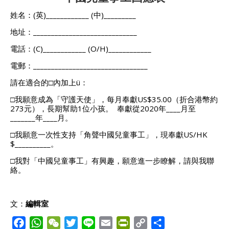
姓名：(英)____________ (中)_________
地址：_____________________________
電話：(C)____________ (O/H)____________
電郵：________________________________
請在適合的□內加上ü：
□我願意成為「守護天使」，每月奉獻US$35.00（折合港幣約
273元），長期幫助1位小孩。 奉獻從2020年____月至
_______年____月。
□我願意一次性支持「角聲中國兒童事工」，現奉獻US/HK
$__________。
□我對「中國兒童事工」有興趣，願意進一步瞭解，請與我聯
絡。
文：
編輯室
F
W
W
T
L
E
P
C
S