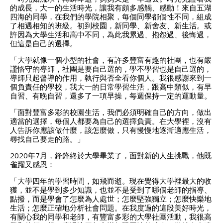
的成長，大一的生活時光，讓我有頗多感觸、感動！來自五湖
四海的同學，在我們的學院相聚，每個同學都個性不同，組成
了相遇相知的班級。初到校園，新同學、新舍友、新生活。或
許因為大學生活和高中不同，為此我累過、抱怨過、後悔過，
但這是自己的選擇。
「大學就像一個小型的社會，有許多豐富有趣的社團，也有嚴
謹恪守的導師，社團是要自己選的，學不學習也是自己選的，
導師只起督導的作用，執行與否全看你個人。我很感謝來到一
個負責任的學校，我大一的日常學習生活，跟高中類似，有早
自習、有晚自習，還多了一項早操，每週保持一定的運動量。
「面對豐富多彩的校園生活，我們必須明確自己的方向，做出
適當的選擇，每個人都要為自己的選擇負責。在大學裡，沒有
人告訴你應該做什麼，該怎麼做，只有慢慢地逐漸適應生活，
尋找自己要走的路。」
2020年7月，鋒鋒終於大學畢業了，面對新的人生挑戰，他既
雀躍又感恩：
「大學四年的學習時間，如飛而逝。現在覺得大學裡最大的收
獲，並不是學到多少知識，也並不是受到了哪個老師的指導、
點撥，而是學會了怎麼為人處世；怎麼堅強獨立；怎麼快樂地
生活；怎麼正確地分析社會問題。在我度過的這段美好時光，
有關心我的同學和老師，有豐富多彩的大學社團活動，我很高