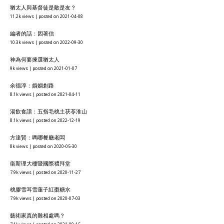
猶太人與基督徒是敵是友？
11.2k views
|
posted on 2021-04-08
編者的話：因著信
10.3k views
|
posted on 2022-09-30
神為何要揀選猶太人
9k views
|
posted on 2021-01-07
余德淳：婚姻創路
8.1k views
|
posted on 2021-04-11
湯飲食譜：五指毛桃土茯苓淮山
8.1k views
|
posted on 2022-12-19
方達賢：嗎哪餐廳老闆
8k views
|
posted on 2020-05-30
衞斯理大樓暨國際禮拜堂
7.9k views
|
posted on 2020-11-27
桃膠雪耳雪蓮子紅棗糖水
7.9k views
|
posted on 2020-07-03
藝術家真的難相處嗎？