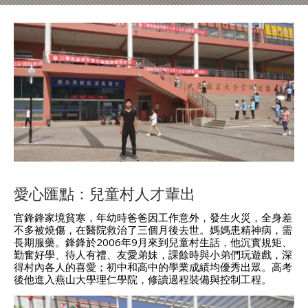
愛心匯點：兒童村人才輩出
官鋒鋒家境貧寒，年幼時爸爸因工作意外，發生火災，全身差
不多被燒傷，在醫院救治了三個月後去世。媽媽患精神病，需
長期服藥。鋒鋒於2006年9月來到兒童村生話，他沉實規矩、
勤奮好學、待人有禮、友愛弟妹，課餘時與小弟們玩遊戲，深
得村內各人的喜愛；初中和高中的學業成績均優秀出眾。高考
後他進入燕山大學理仁學院，修讀過程裝備與控制工程。