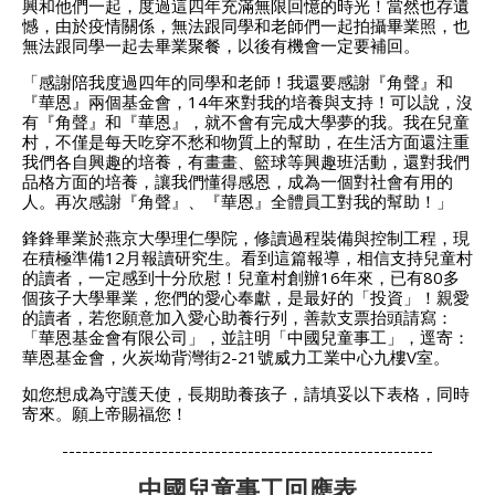
興和他們一起，度過這四年充滿無限回憶的時光！當然也存遺
憾，由於疫情關係，無法跟同學和老師們一起拍攝畢業照，也
無法跟同學一起去畢業聚餐，以後有機會一定要補回。
「感謝陪我度過四年的同學和老師！我還要感謝『角聲』和
『華恩』兩個基金會，14年來對我的培養與支持！可以說，沒
有『角聲』和『華恩』，就不會有完成大學夢的我。我在兒童
村，不僅是每天吃穿不愁和物質上的幫助，在生活方面還注重
我們各自興趣的培養，有畫畫、籃球等興趣班活動，還對我們
品格方面的培養，讓我們懂得感恩，成為一個對社會有用的
人。再次感謝『角聲』、『華恩』全體員工對我的幫助！」
鋒鋒畢業於燕京大學理仁學院，修讀過程裝備與控制工程，現
在積極準備12月報讀研究生。看到這篇報導，相信支持兒童村
的讀者，一定感到十分欣慰！兒童村創辦16年來，已有80多
個孩子大學畢業，您們的愛心奉獻，是最好的「投資」！親愛
的讀者，若您願意加入愛心助養行列，善款支票抬頭請寫：
「華恩基金會有限公司」，並註明「中國兒童事工」，逕寄：
華恩基金會，火炭坳背灣街2-21號威力工業中心九樓V室。
如您想成為守護天使，長期助養孩子，請填妥以下表格，同時
寄來。願上帝賜福您！
--------------------------------------------------------
中國兒童事工回應表